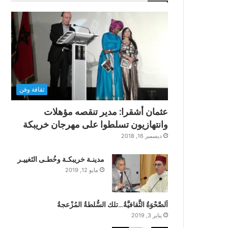
ثقافة وفن
عثمان أشقرا: مدير تنقصه مؤهلات
وانتهازيون تسلطوا على مهرجان خريبكة
ديسمبر 16, 2018
مدينـة خريبكـة وخُطـى التَغييـر
مايو 12, 2019
اَلصَّحْوَةُ الثَّقافيَّةُ…تلك السُّلطةُ المُزْعجةُ
يناير 3, 2019