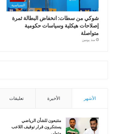
السياسية
شوكي من سطات: انخفاض البطالة ثمرة
إصلاحات هيكلية وسياسات حكومية
متواصلة
منذ يومين
الأشهر
الأخيرة
تعليقات
متتبعون للشأن الرياضي
يستنكرون قرار توقيف اللاعب
متولي