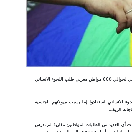
قالت مفوضية اللاجئين الاسبانية أنها رفضت منح اللجوء السياسي لحوالي 600 مواطن مغربي طلب اللجوء الانساني
وء الانساني استفادوا إما بسبب ميولاتهم الجنسية
اجات الريف.
 أن العديد من الطلبات لمواطنين مغاربة لم تدرس