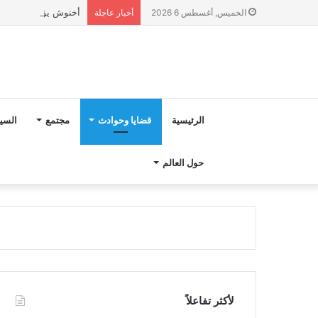
أخنوش يؤكد في المذكرة التوجيهية حول ميزانية 027
الخميس, أغسطس 6 2026
أخبار عاجلة
الرئيسية
قضايا وحوادث
مجتمع
السي
حول العالم
لأكثر تفاعلاً