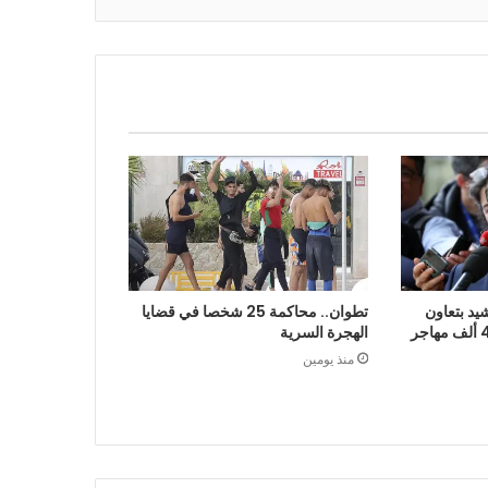
يد بتعاون
تطوان.. محاكمة 25 شخصا في قضايا
الرباط في إعادة قرابة 48 ألف مهاجر
الهجرة السرية
منذ يومين