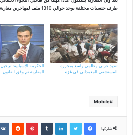
طرف جنسيات مختلفة يوجد حوالي 1310 ملف لمهاجرين مغاربة.
تنديد عربي وعالمي واسع بمجزرة
الحكومة الإسبانية: ترحيل 
المستشفى المعمداني في غزة
المغاربة تم وفق القانون
Mobile
فيسبوك
تويتر
لينكدإن
بينتيريست
شاركها