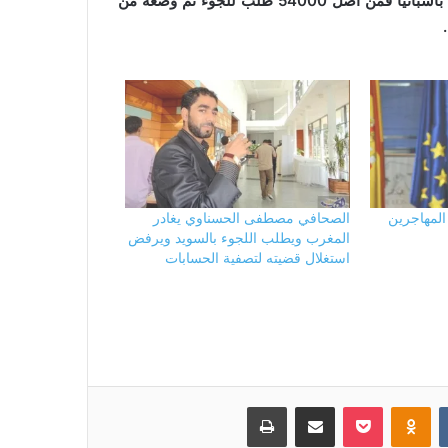
بعد وأن المغاربة يشكلون عددا مهما من طالبي اللجوء الانساني باسبانيا فمن أصل 54000 طلب للجوء تم وضعه من
المهاجرين
الصحافي مصطفى الحسناوي يغادر
المغرب ويطلب اللجوء بالسويد ويرفض
استغلال قضيته لتصفية الحسابات
بوكيت
Odnoklassniki
مشاركة عبر البريد
طباعة