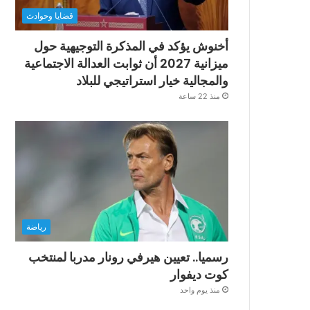
قضايا وحوادث
أخنوش يؤكد في المذكرة التوجيهية حول
ميزانية 2027 أن ثوابت العدالة الاجتماعية
والمجالية خيار استراتيجي للبلاد
منذ 22 ساعة
رياضة
رسميا.. تعيين هيرفي رونار مدربا لمنتخب
كوت ديفوار
منذ يوم واحد