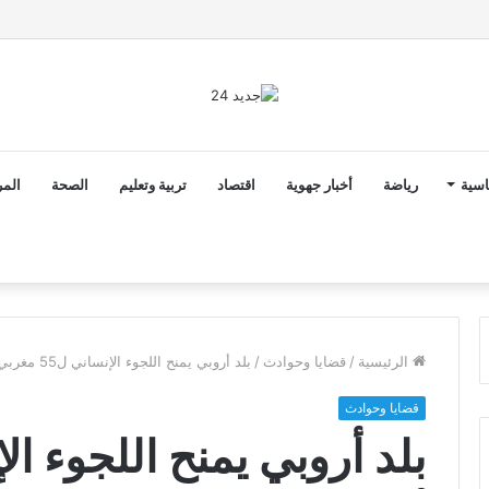
2 أن ثوابت العدالة الاجتماعية والمجالية خيار استراتيجي للبلاد
اسية
رياضة
أخبار جهوية
اقتصاد
تربية وتعليم
الصحة
المر
الرئيسية
/
قضايا وحوادث
/
بلد أروبي يمنح اللجوء الإنساني ل55 مغربي أغلبهم مثليون جنسيا
قضايا وحوادث