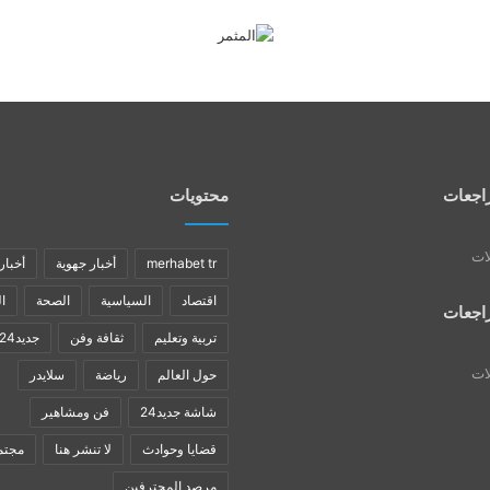
اجعات
محتويات
لات
merhabet tr
أخبار جهوية
أخبار
اقتصاد
السياسية
الصحة
ا
اجعات
تربية وتعليم
ثقافة وفن
جديد24
لات
حول العالم
رياضة
سلايدر
شاشة جديد24
فن ومشاهير
قضايا وحوادث
لا تنشر هنا
مجتم
مرصد المحترفين