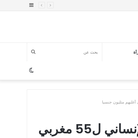
إضافة
عمود
جانبي
بحث
أة
عن
الوضع
المظلم
بلد أروبي يمنح اللجوء الإنساني ل55 مغربي