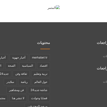
اجعات
محتويات
لات
merhabet tr
أخبار جهوية
أخبار
اقتصاد
السياسية
الصحة
ا
اجعات
تربية وتعليم
ثقافة وفن
جديد24
لات
حول العالم
رياضة
سلايدر
شاشة جديد24
فن ومشاهير
قضايا وحوادث
لا تنشر هنا
مجتم
مرصد المحترفين