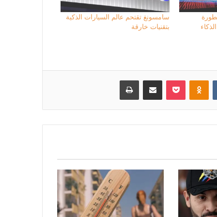
طورة
سامسونغ تقتحم عالم السيارات الذكية
لذكاء
بتقنيات خارقة
بوكيت
Odnoklassniki
مشاركة عبر البريد
طباعة