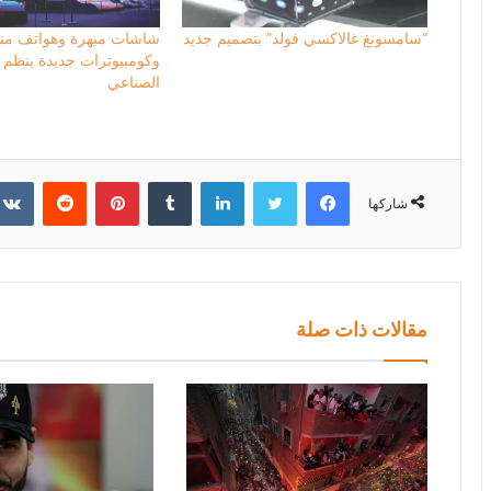
“سامسونغ غالاكسي فولد” بتصميم جديد
شاشات مبهرة وهواتف مت
وكومبيوترات جديدة بنظم ا
الصناعي
فيسبوك
تويتر
لينكدإن
بينتيريست
شاركها
مقالات ذات صلة