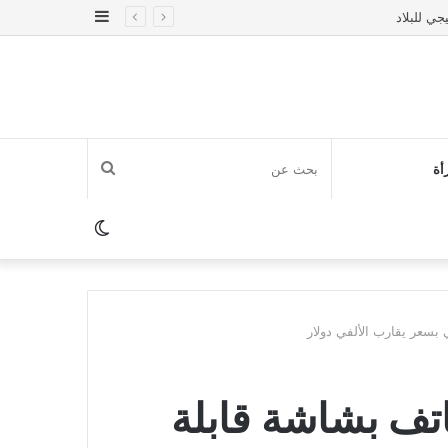
إضافة
عمود
جانبي
بحث
أة
عن
الوضع
المظلم
سعر يقارب الألفي دولار
ف بشاشة قابلة