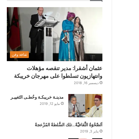
ثقافة وفن
عثمان أشقرا: مدير تنقصه مؤهلات
وانتهازيون تسلطوا على مهرجان خريبكة
ديسمبر 16, 2018
مدينـة خريبكـة وخُطـى التَغييـر
مايو 12, 2019
اَلصَّحْوَةُ الثَّقافيَّةُ…تلك السُّلطةُ المُزْعجةُ
يناير 3, 2019