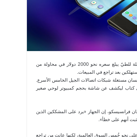
كشفت سامسونغ إلكترونيكس عن هاتف ذكي جديد بشاشة قابلة للطيّ يبلغ سعره نحو 2000 دولار في محاولة من
تهلكين بعد تراجع في المبيعات.
الهاتف الجديد «غالاكسي فولد» في 26 أبريل/نيسان مستغلة شبكات اتصالات الجيل الخامس الأسرع.
تح مثل كتاب ليكشف عن شاشة بحجم كمبيوتر لوحي صغير
ن فرانسيسكو، إن الجهاز «يرد على المشككين الذين
نثبت أنهم على خطأ».
على نحو خُمس السوق العالمية، لكنها عانت من تراجع