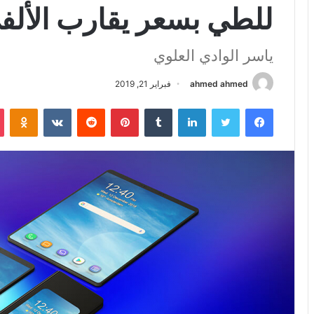
للطي بسعر يقارب الألفي
ياسر الوادي العلوي
ahmed ahmed
فبراير 21, 2019
فيسبوك
تويتر
لينكدإن
بينتيريست
iki