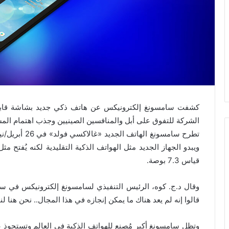
الشركة للتفوق على أبل والمنافسين الصينيين وجذب اهتمام المس
تطرح سامسونغ 
ويبدو الجهاز الجديد مثل الهواتف الذكية التقليدية لكنه يُف
قياس 7.3 بوصة.
وقال د.ج. كوه، الرئيس التنفيذي لسامسونغ إلكترونيكس في سا
قالوا إنه لم يعد هناك ما يمكن إنجازه في هذا المجال.. نحن هنا ل
وتظل سامسونغ أكبر مُصنع للهواتف الذكية في العالم وتستحوذ 