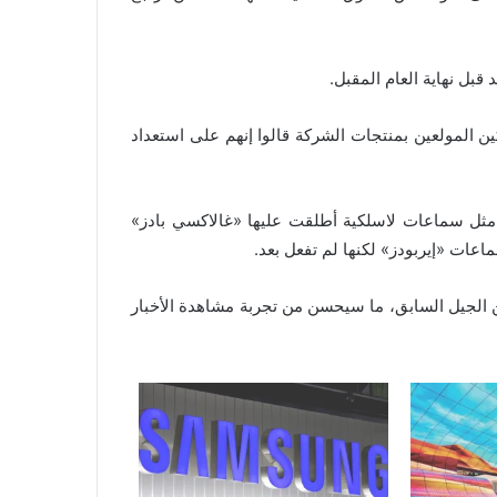
قبل نهاية العام المقبل.
إن بعض المستهلكين المولعين بمنتجات الشركة قالوا إنهم على استعداد
مثل سماعات لاسلكية أطلقت عليها «غالاكسي بادز»
عات «إيربودز» لكنها لم تفعل بعد.
تكون شبكات الجيل الخامس أسرع 10 مرات من الجيل السابق، ما سيحسن من تجربة مشاهدة الأخبار