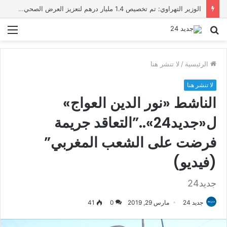
شوكي من سطات: انخفاض البطالة ثمرة إصلاحات هيكلية وسياسات حكومية متواصلة
بحث
الق
عن
الرئيسية
/
لا تنشر هنا
لا تنشر هنا
الناشط «نور الدين العواج»
ل«جديد24»..”التعاقد جريمة
فرضت على الشعب المغربي”
(فيديو)
جديد24
جديد 24
مارس 29, 2019
0
41