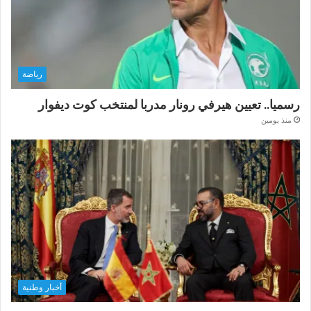
رياضة
رسميا.. تعيين هيرفي رونار مدربا لمنتخب كوت ديفوار
منذ يومين
أخبار وطنية