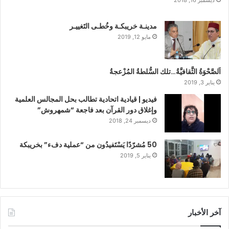
ديسمبر 16, 2018
مدينـة خريبكـة وخُطـى التَغييـر
مايو 12, 2019
اَلصَّحْوَةُ الثَّقافيَّةُ…تلك السُّلطةُ المُزْعجةُ
يناير 3, 2019
فيديو | قيادية اتحادية تطالب بحل المجالس العلمية
وإغلاق دور القرآن بعد فاجعة “شمهروش”
ديسمبر 24, 2018
50 مُشرّدًا يَسْتَفيدُون من “عملية دفء” بخريبكة
يناير 5, 2019
آخر الأخبار