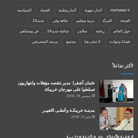
merhabet tr
أخبار جهوية
أخبار وطنية
اقتصاد
السياسية
الصحة
المرأة
تربية وتعليم
ثقافة وفن
جديد24
حول العالم
رياضة
سلايدر
شاشة جديد24
فن ومشاهير
قضايا وحوادث
لا تنشر هنا
مجتمع
مرصد المحترفين
لأكثر تفاعلاً
عثمان أشقرا: مدير تنقصه مؤهلات وانتهازيون
تسلطوا على مهرجان خريبكة
ديسمبر 16, 2018
مدينـة خريبكـة وخُطـى التَغييـر
مايو 12, 2019
اَلصَّحْوَةُ الثَّقافيَّةُ…تلك السُّلطةُ المُزْعجةُ