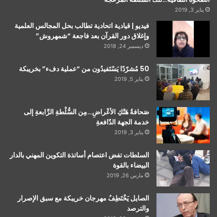
يناير 3, 2019
فيديو | قيادية اتحادية تطالب بحل المجالس العلمية
وإغلاق دور القرآن بعد فاجعة “شمهروش”
ديسمبر 24, 2018
50 مُشرّدًا يَسْتَفيدُون من “عملية دفء” بخريبكة
يناير 5, 2019
صَحافةُ هَتْكِ الأعْراضِ…مِن السُّلْطةِ الرِّابعةِ إلى
خدمة الجهة الدّافعةِ
يناير 3, 2019
السلطات تفض اعتصام أساتذة التكوين المهني بالدار
البيضاء بالقوة
مارس 26, 2019
الصايل يَخْتَطِفُ مهرجان خريبكة مع سبق الإصرار
والترصد