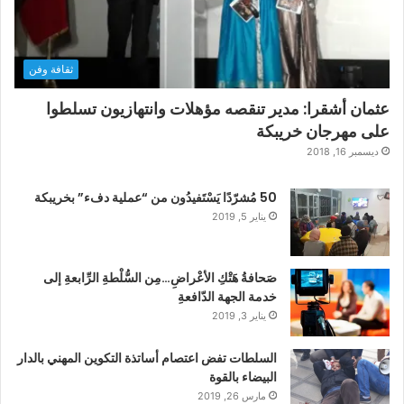
ثقافة وفن
عثمان أشقرا: مدير تنقصه مؤهلات وانتهازيون تسلطوا
على مهرجان خريبكة
ديسمبر 16, 2018
50 مُشرّدًا يَسْتَفيدُون من “عملية دفء” بخريبكة
يناير 5, 2019
صَحافةُ هَتْكِ الأعْراضِ…مِن السُّلْطةِ الرِّابعةِ إلى
خدمة الجهة الدّافعةِ
يناير 3, 2019
السلطات تفض اعتصام أساتذة التكوين المهني بالدار
البيضاء بالقوة
مارس 26, 2019