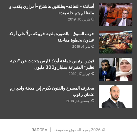
أساتذة «التعاقد» يطلقون هاشتاغ «أمزازي يكذب و
ملفنا لم يتم حله بعد»
مارس 10, 2019
حرب السوق…بالصورة بلدية خريبكة تردُّ على أولاد
عبدون بخطوة مفاجئة
يناير 4, 2019
فيديو…رئيس جماعة أولاد فارس يتحدث عن “نجية
نظير” المتبرعة بمليار و300 مليون
فبراير 17, 2019
محترف المسرح والفنون يكرم إبن مدينة وادي زم
عثمان ركوب
ديسمبر 14, 2018
© 2026جميع الحقوق محفوضة |
RADDEV