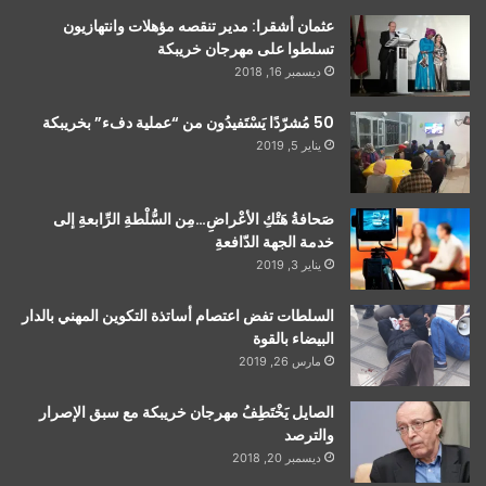
عثمان أشقرا: مدير تنقصه مؤهلات وانتهازيون
تسلطوا على مهرجان خريبكة
ديسمبر 16, 2018
50 مُشرّدًا يَسْتَفيدُون من “عملية دفء” بخريبكة
يناير 5, 2019
صَحافةُ هَتْكِ الأعْراضِ…مِن السُّلْطةِ الرِّابعةِ إلى
خدمة الجهة الدّافعةِ
يناير 3, 2019
السلطات تفض اعتصام أساتذة التكوين المهني بالدار
البيضاء بالقوة
مارس 26, 2019
الصايل يَخْتَطِفُ مهرجان خريبكة مع سبق الإصرار
والترصد
ديسمبر 20, 2018