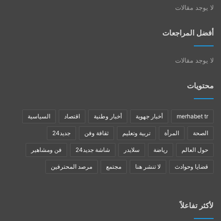
لا يوجد مقالات
أفضل المراجعات
لا يوجد مقالات
محتويات
merhabet tr
أخبار جهوية
أخبار وطنية
اقتصاد
السياسية
الصحة
المرأة
تربية وتعليم
ثقافة وفن
جديد24
حول العالم
رياضة
سلايدر
شاشة جديد24
فن ومشاهير
قضايا وحوادث
لا تنشر هنا
مجتمع
مرصد المحترفين
لأكثر تفاعلاً