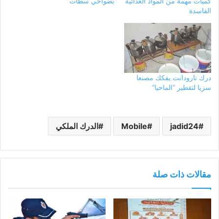
كميات مهمة من المواد الغدائية
بضواحي سطات
الفاسدة
درك تارودانت يفكك مصنعا
سريا لتقطير “الماحيا”
jadid24
Mobile
الدرك الملكي
مقالات ذات صلة