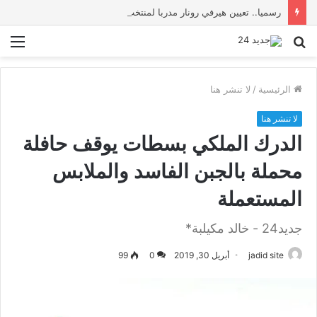
رسميا.. تعيين هيرفي رونار مدربا لمنتخب كوت ديفوار
بحث
الق
عن
الرئيسية
/
لا تنشر هنا
لا تنشر هنا
الدرك الملكي بسطات يوقف حافلة
محملة بالجبن الفاسد والملابس
المستعملة
جديد24 - خالد مكيلبة*
jadid site
أبريل 30, 2019
0
99