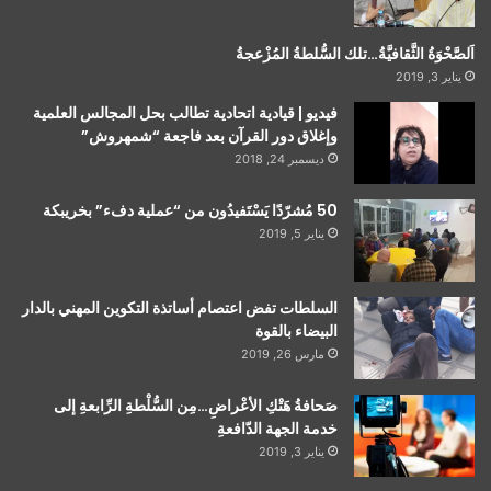
اَلصَّحْوَةُ الثَّقافيَّةُ…تلك السُّلطةُ المُزْعجةُ
يناير 3, 2019
فيديو | قيادية اتحادية تطالب بحل المجالس العلمية
وإغلاق دور القرآن بعد فاجعة “شمهروش”
ديسمبر 24, 2018
50 مُشرّدًا يَسْتَفيدُون من “عملية دفء” بخريبكة
يناير 5, 2019
السلطات تفض اعتصام أساتذة التكوين المهني بالدار
البيضاء بالقوة
مارس 26, 2019
صَحافةُ هَتْكِ الأعْراضِ…مِن السُّلْطةِ الرِّابعةِ إلى
خدمة الجهة الدّافعةِ
يناير 3, 2019