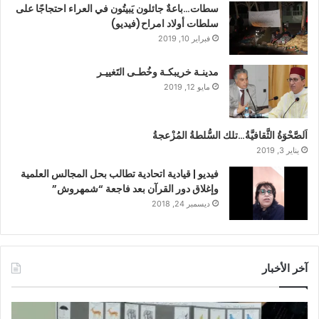
سطات…باعةٌ جائلون يَبيتُون في العراء احتجاجًا على
سلطات أولاد امراح(فيديو)
فبراير 10, 2019
مدينـة خريبكـة وخُطـى التَغييـر
مايو 12, 2019
اَلصَّحْوَةُ الثَّقافيَّةُ…تلك السُّلطةُ المُزْعجةُ
يناير 3, 2019
فيديو | قيادية اتحادية تطالب بحل المجالس العلمية
وإغلاق دور القرآن بعد فاجعة “شمهروش”
ديسمبر 24, 2018
آخر الأخبار