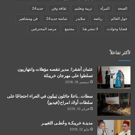
الصحة
المرأة
تربية وتعليم
ثقافة وفن
جديد24
حول العالم
رياضة
سلايدر
شاشة جديد24
فن ومشاهير
قضايا وحوادث
لا تنشر هنا
مجتمع
مرصد المحترفين
لأكثر تفاعلاً
عثمان أشقرا: مدير تنقصه مؤهلات وانتهازيون
تسلطوا على مهرجان خريبكة
ديسمبر 16, 2018
سطات…باعةٌ جائلون يَبيتُون في العراء احتجاجًا على
سلطات أولاد امراح(فيديو)
فبراير 10, 2019
مدينـة خريبكـة وخُطـى التَغييـر
مايو 12, 2019