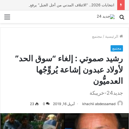
انتخابات 2026.. “الائتلاف المدني من أجل الجبل” يرفع عشرة مطالب أمام الأحزاب لإنصاف المناطق الجبلية
بحث
الق
عن
الرئيسية
/
مجتمع
مجتمع
رشيد صموتي : إلغاء “سوق الحد”
لأولاد عبدون إشاعة يُروِّجُها
العدميُّون
جديد24-خريبكة
khachii abdessamad
أبريل 16, 2019
0
23