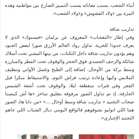
أبناء الشعب، بسبب معاناته بسبب التمييز الصارخ بين مواطنيه وهذه
المرة بين «ولاد الفشوش» و»ولاد الشعب».
تداريب شاقة
وفي إطار «التقشاب» المعروف عن برلمان «فيسبوك» الذي لا
يعرف حدودا للحرية، تداول رواد العالم الأزرق صورا لبعض الجنود
وهم يؤدون تداريب شاقة داخل الثكنات، من بينها المشي تحت أسلاك
شائكة والزحف الجسدي فوق الحجر والوقوف تحت المطر والمبارزة
وسط بركة من الأوحال، إضافة إلى الطبخ وغسل الأواني وتنظيف
الملابس وكيها وإعادة ترتيب فراش النوم، والاستيقاظ مبكرا قبل
الفجر وفي فترات متقطعة ليلا، والوقوف تحت أشعة الشمس
الحارقة، إذ تم تداول الصور مرفوقة بتعليق ساخر «ها أش كيتسنا
صحاب التجنيد « تداريب شاقة وسط أوحال ….» «من دابا هاد الصور
هما اللي انوليو نشوفوهم فالواقع اليومي ديال الشباب اللي جاهم
التجنيد الإجباري».