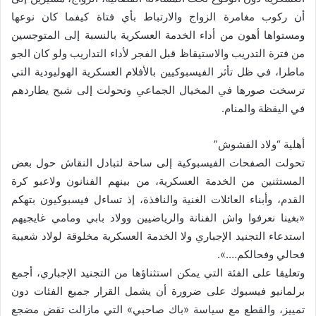
أن ركوب مغامرة الزواج والارتباط بأي فتاة كيفما كان نوعها
ومستواها أهون من أداء الخدمة العسكرية بالنسبة إلى المتوجسين
من فترة التدريب والاستيقاظ قبل الفجر لأداء التداريب ولو كان الجو
ماطرا، في ظل تأثر الفيسبوكيين بالأفلام العسكرية الهوليودية التي
ترسخت صورها في المخيال الجماعي وتحولت إلى شبح يطاردهم
في اليقظة والمنام.
أهلية “ولاد الفشوش”
تحولت الصفحات الفيسبوكية إلى ساحة لتبادل النقاش حول بعض
المستثنين من الخدمة العسكرية، من بينهم الفنانون ولاعبو كرة
القدم، وأبناء العائلات الغنية والنافذة، إذ تساءل فيسبوكيون بتهكم
«بغينا نعرفوا واش الفنانة والرياضيين وولاد بابي ومامي غايجيهم
استدعاء التجنيد الإجباري ولا الخدمة العسكرية مخلوقة لولاد شعيبة
فحالي وفحالكم….».
وتعليقا على الفئة التي يمكن استثناؤها من التجنيد الإجباري، أجمع
برلمانيو فيسبوك على ضرورة أن يشمل القرار جميع الفئات دون
تمييز، والقطع مع سياسة «باك صاحبي» التي مازالت تقض مضجع