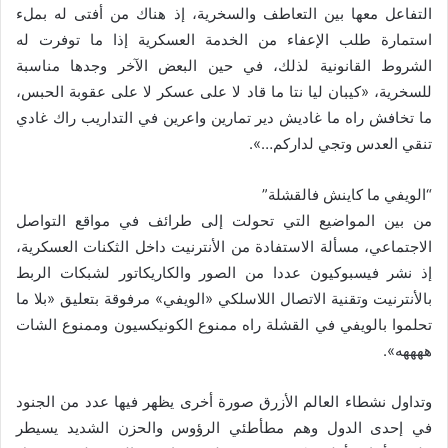
التفاعل معها بين التعاطف والسخرية، إذ هناك من أفتى له بملء
استمارة طلب الإعفاء من الخدمة العسكرية إذا ما توفرت له
الشروط القانونية لذلك، في حين البعض الآخر وجدها مناسبة
للسخرية، «كيبان ليا نتا ما قاد لا على عسكر لا على عقوبة الحبس،
ما تخافش راه ما غاديش دير تمارين واعرين في التداريب راك غادي
تنقي العدس وتجي لداركم…».
“الويفي ما كاينش فالقشلة”
من بين المواضيع التي تحولت إلى طرائف في مواقع التواصل
الاجتماعي، مسألة الاستفادة من الأنترنيت داخل الثكنات العسكرية،
إذ نشر فيسبوكيون عددا من الصور والكاريكاتور لشبكات الربط
بالأنترنيت وتقنية الاتصال اللاسلكي «الويفي» مرفوقة بتعليق «بلا ما
تحلموا بالويفي في القشلة راه ممنوع الكونيكسيون وممنوع الشات
ههههه».
وتداول نشطاء العالم الأزرق صورة أخرى يظهر فيها عدد من الجنود
في إحدى الدول وهم مطأطئي الرؤوس والحزن الشديد يسيطر