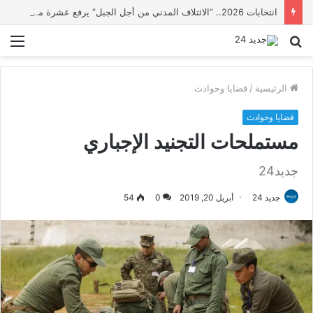
انتخابات 2026.. “الائتلاف المدني من أجل الجبل” يرفع عشرة مطالب أمام الأحزاب لإنصاف المناطق الجبلية
بحث
الق
عن
الرئيسية
/
قضايا وحوادث
قضايا وحوادث
مستملحات التجنيد الإجباري
جديد24
جديد 24
أبريل 20, 2019
0
54