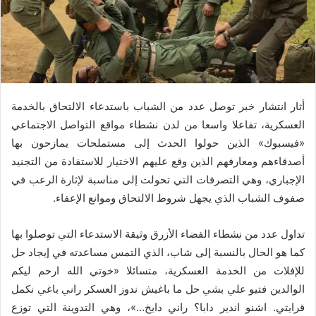
أثار انتشار خبر توصل عدد من الشباب باستدعاء الالتحاق بالخدمة
العسكرية، تفاعلا واسعا من لدن نشطاء مواقع التواصل الاجتماعي
«فيسبوك» الذين حولوا الحدث إلى مستملحات يمازحون بها
أصدقاءهم ومعارفهم الذين وقع عليهم الاختيار للاستفادة من التجنيد
الإجباري، وهي التصرفات التي تحولت إلى مناسبة لإثارة الرعب في
صفوف الشباب الذي يجهل شروط الالتحاق وموانع الإعفاء.
تداول عدد من نشطاء الفضاء الأزرق وثيقة الاستدعاء التي توصلوا بها
كما هو الحال بالنسبة إلى شاب، الذي التمس مساعدته في إيجاد حل
للإفلات من الخدمة العسكرية، متسائلا «خوتي الله ارحم ليكم
الوالدين فتيو علي بشي حل ما باغيش ندوز العسكر راني باغي نكمل
قرايتي. اشنو اندير دابا؟ راني دايخ…»، وهي التدوينة التي توزع