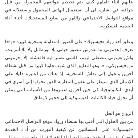
عليهم أثناء تأملهم كيف يتم تحطيم هواتفهم المحمولة من قبل
جرافة، في إشارة إلى أن استعمال الهاتف المحمول واستغلاله في
مواقع التواصل الاجتماعي واللهو من سابع المستحيلات أثناء أداء
الخدمة العسكرية.
وعلق أحد رواد «فيسبوك» على الصور المتداولة بسخرية كبيرة «واخا
نعرف إعدموني ما نقدرش نتصور حياتي بلا بورطابل ولا بلا أنترنيت.
واش بغيتوني نتصطى ليهم، كلشي نصبر ليه فالقشلة إلا إحرموني
من فيسبوكي…». وهو التعليق الذي شهد تجاوبا كبيرا من قبل نشطاء
آخرين وتحول إلى نقاش للسخرية، إذ هناك من اعتبره دليلا على
الإدمان الذي سيطر على عقول المغاربة الذين تحولوا إلى أسرى في
أيدي التكنولوجيا، في حين آخرون اعتبروها من الأسباب التي يمكن
أن تحول حياة الكائنات الفيسبوكية إلى جحيم لا يطاق.
الزواج هو الحل
من بين الحلول التي أفتى بها نشطاء ورواد موقع التواصل الاجتماعي
«فيسبوك» على المتسائلين عن كيفية التهرب من أداء الخدمة
العسكرية دون الوقوع تحت المساءلة القضائية، الزواج، مشيرين إلى