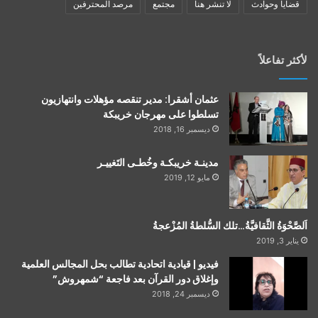
قضايا وحوادث
لا تنشر هنا
مجتمع
مرصد المحترفين
لأكثر تفاعلاً
عثمان أشقرا: مدير تنقصه مؤهلات وانتهازيون
تسلطوا على مهرجان خريبكة
ديسمبر 16, 2018
مدينـة خريبكـة وخُطـى التَغييـر
مايو 12, 2019
اَلصَّحْوَةُ الثَّقافيَّةُ…تلك السُّلطةُ المُزْعجةُ
يناير 3, 2019
فيديو | قيادية اتحادية تطالب بحل المجالس العلمية
وإغلاق دور القرآن بعد فاجعة “شمهروش”
ديسمبر 24, 2018