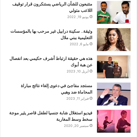
متتبعون للشأن الرياضي يستنكرون قرار توقيف
اللاعب متولي
يونيو 19, 2022
وثيقة.. سكينة درابيل غير مرحب بها بالمؤسسات
التعليمية ببني ملال
مايو 6, 2022
هذه هي حقيقة ارتباط أشرف حكيمي بعد انفصال
عن هبة أبوك
أبريل 10, 2023
مستجد مفاجئ في دعوى إلغاء نتائج مباراة
المحاماة ضد وهبي
فبراير 11, 2023
فيديو استغلال شابة جنسيا لطفل قاصر يثير موجة
سخط وسط المغاربة
سبتمبر 20, 2020