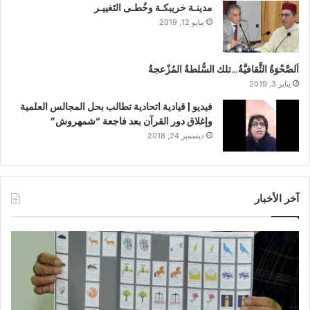
مدينـة خريبكـة وخُطـى التَغييـر
مايو 12, 2019
اَلصَّحْوَةُ الثَّقافيَّةُ…تلك السُّلطةُ المُزْعجةُ
يناير 3, 2019
فيديو | قيادية اتحادية تطالب بحل المجالس العلمية
وإغلاق دور القرآن بعد فاجعة “شمهروش”
ديسمبر 24, 2018
آخر الأخبار