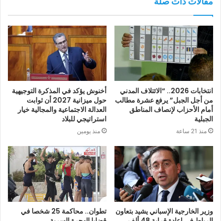
مقالات ذات صلة
انتخابات 2026.. “الائتلاف المدني
أخنوش يؤكد في المذكرة التوجيهية
من أجل الجبل” يرفع عشرة مطالب
حول ميزانية 2027 أن ثوابت
أمام الأحزاب لإنصاف المناطق
العدالة الاجتماعية والمجالية خيار
الجبلية
استراتيجي للبلاد
منذ 21 ساعة
منذ يومين
وزير الخارجية الإسباني يشيد بتعاون
تطوان.. محاكمة 25 شخصا في
الرباط في إعادة قرابة 48 ألف
قضايا الهجرة السرية