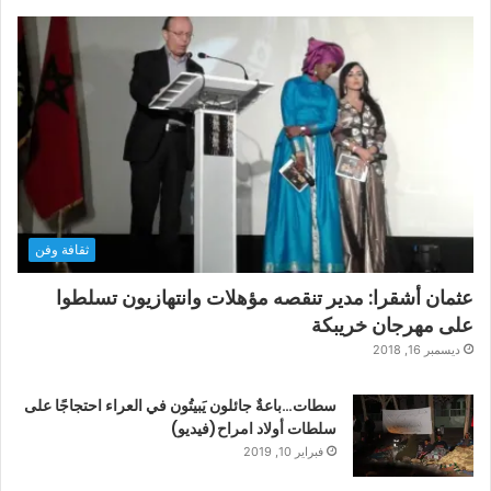
ثقافة وفن
عثمان أشقرا: مدير تنقصه مؤهلات وانتهازيون تسلطوا
على مهرجان خريبكة
ديسمبر 16, 2018
سطات…باعةٌ جائلون يَبيتُون في العراء احتجاجًا على
سلطات أولاد امراح(فيديو)
فبراير 10, 2019