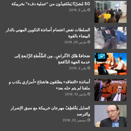
50 مُشرّدًا يَسْتَفيدُون من “عملية دفء” بخريبكة
يناير 5, 2019
السلطات تفض اعتصام أساتذة التكوين المهني بالدار
البيضاء بالقوة
مارس 26, 2019
صَحافةُ هَتْكِ الأعْراضِ…مِن السُّلْطةِ الرِّابعةِ إلى
خدمة الجهة الدّافعةِ
يناير 3, 2019
أساتذة «التعاقد» يطلقون هاشتاغ «أمزازي يكذب و
ملفنا لم يتم حله بعد»
مارس 10, 2019
الصايل يَخْتَطِفُ مهرجان خريبكة مع سبق الإصرار
والترصد
ديسمبر 20, 2018