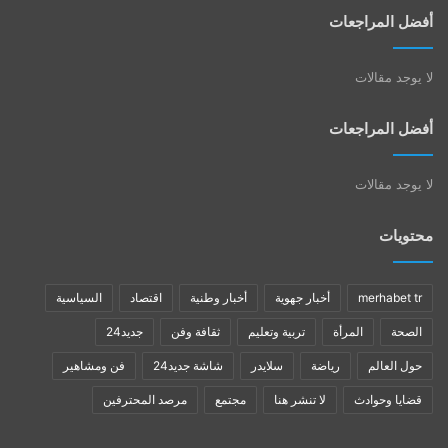
أفضل المراجعات
لا يوجد مقالات
أفضل المراجعات
لا يوجد مقالات
محتويات
merhabet tr
أخبار جهوية
أخبار وطنية
اقتصاد
السياسية
الصحة
المرأة
تربية وتعليم
ثقافة وفن
جديد24
حول العالم
رياضة
سلايدر
شاشة جديد24
فن ومشاهير
قضايا وحوادث
لا تنشر هنا
مجتمع
مرصد المحترفين