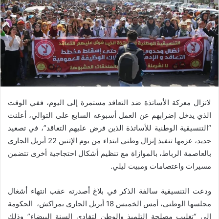
لاتزال معركة الأساتذة ضد التعاقد مستمرة إلى اليوم، ففي الوقت
الذي يدخل إضرابهم عن العمل أسبوعه السابع على التوالي، أعلنت
“التنسيقية الوطنية للأساتذة الذين فرض عليهم التعاقد”، في تصعيد
جديد، عزمها تنفيذ إنزال وطني ابتداء من يوم الإثنين 22 أبريل الجاري
بالعاصمة الرباط، بالموازاة مع تنظيم أشكال احتجاجية أخرى تتضمن
مسيرات واعتصامات ومبيت ليلي.
ودعت التنسيقية سالفة الذكر في بلاغ أصدرته عقب انتهاء أشغال
مجلسها الوطني، أمس الخميس 18 أبريل الجاري بمراكش، الحكومة
إلى “تغليب مصلحة التلميذ والوطن لتفادي السنة البيضاء” وذلك