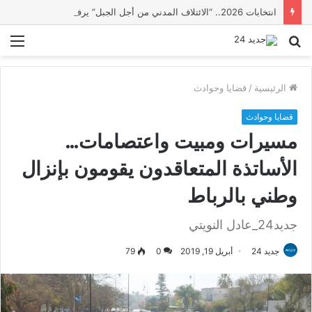
انتخابات 2026.. “الائتلاف المدني من أجل الجبل” يرفع عشرة مطالب أمام الأحزاب لإنصاف المناطق الجبلية
بحث
الق
عن
الرئيسية
/
قضايا وحوادث
قضايا وحوادث
مسيرات ومبيت واعتصامات…
الأساتذة المتعاقدون يقومون بإنزال
وطني بالرباط
جديد24_عادل النويتي
جديد 24
أبريل 19, 2019
0
79