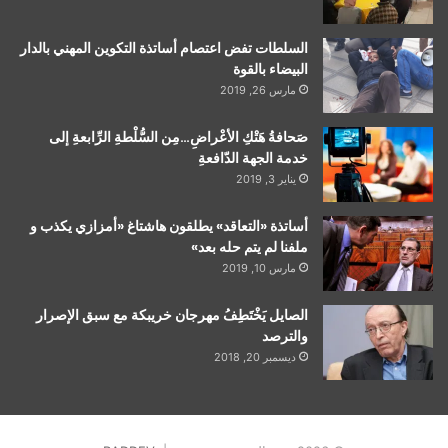
السلطات تفض اعتصام أساتذة التكوين المهني بالدار
البيضاء بالقوة
مارس 26, 2019
صَحافةُ هَتْكِ الأعْراضِ…مِن السُّلْطةِ الرِّابعةِ إلى
خدمة الجهة الدّافعةِ
يناير 3, 2019
أساتذة «التعاقد» يطلقون هاشتاغ «أمزازي يكذب و
ملفنا لم يتم حله بعد»
مارس 10, 2019
الصايل يَخْتَطِفُ مهرجان خريبكة مع سبق الإصرار
والترصد
ديسمبر 20, 2018