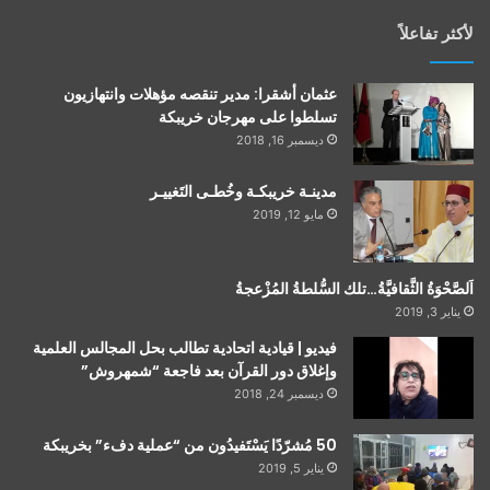
لأكثر تفاعلاً
عثمان أشقرا: مدير تنقصه مؤهلات وانتهازيون
تسلطوا على مهرجان خريبكة
ديسمبر 16, 2018
مدينـة خريبكـة وخُطـى التَغييـر
مايو 12, 2019
اَلصَّحْوَةُ الثَّقافيَّةُ…تلك السُّلطةُ المُزْعجةُ
يناير 3, 2019
فيديو | قيادية اتحادية تطالب بحل المجالس العلمية
وإغلاق دور القرآن بعد فاجعة “شمهروش”
ديسمبر 24, 2018
50 مُشرّدًا يَسْتَفيدُون من “عملية دفء” بخريبكة
يناير 5, 2019