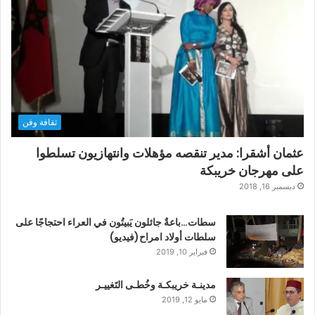
ثقافة وفن
عثمان أشقرا: مدير تنقصه مؤهلات وانتهازيون تسلطوا
على مهرجان خريبكة
ديسمبر 16, 2018
سطات…باعةٌ جائلون يَبيتُون في العراء احتجاجًا على
سلطات أولاد امراح(فيديو)
فبراير 10, 2019
مدينـة خريبكـة وخُطـى التَغييـر
مايو 12, 2019