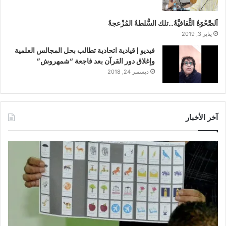
اَلصَّحْوَةُ الثَّقافيَّةُ…تلك السُّلطةُ المُزْعجةُ
يناير 3, 2019
فيديو | قيادية اتحادية تطالب بحل المجالس العلمية
وإغلاق دور القرآن بعد فاجعة “شمهروش”
ديسمبر 24, 2018
آخر الأخبار