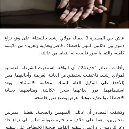
عاش حي المسيرة 3 بعمالة مولاي رشيد بالبيضاء، على وقع نزاع
دموي بين عائلتين، انتهى باختطاف قاصر وتعذيبه وتجريده من ملابسه
كاملة، والتقاط صور فاضحة له انتقاما من عائلته.
وأفادت مصادر “جديد24”، أن الواقعة استنفرت الشرطة القضائية
لمولاي رشيد، فاعتقلت شقيقين من العائلة الغريمة، وأحالتهما أمس
(الأحد) على الوكيل العام للملك بمحكمة الاستئناف، وبعد
استنطاقهما، قرر إيداعهما سجن عكاشة، ومتابعتهما بجناية
الاختطاف والتعذيب وهتك عرض وصنع صور فاضحة.
وكشفت المصادر أن عائلتي المتهمين والضحية، تقطنان بمنزلين
متجاورين، وهما على خلاف منذ فترة طويلة، تطور إلى نزاع حاد
وعراك دموي، إذ اعتدى شقيق القاصر ضحية الاختطاف على شقيق