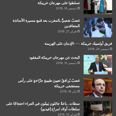
تسلطوا على مهرجان خريبكة
ديسمبر 16, 2018
غضبٌ شعبيٌّ بالمغرب بعد قمع مسيرة الأساتذة
المتعاقدين
فبراير 21, 2019
فريق أولمبيك خريبكة ٠٠٠الإدمان على الهزيمة
ديسمبر 24, 2018
البحث عن مهرجان خريبكة المفقود
ديسمبر 15, 2018
غضبٌ يُرافقُ تعيينَ طبيبةٍ جرَّاحةٍ على رأس
مستشفى خريبكة
يناير 16, 2019
سطات…باعةٌ جائلون يَبيتُون في العراء احتجاجًا على
سلطات أولاد امراح(فيديو)
فبراير 10, 2019