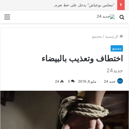
“مجلس بوعياش” يدخل على خط تعرض شاب لتهديد من فرد القوات العمومية
بحث
الق
عن
الرئيسية
/
مجتمع
مجتمع
اختطاف وتعذيب بالبيضاء
جديد24
جديد 24
مايو 6, 2019
0
24