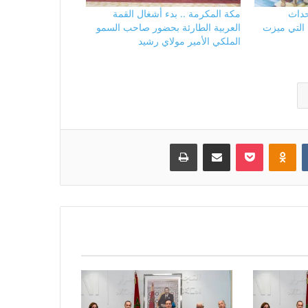
لأحداث
مكة المكرمة .. بدء أشغال القمة
 التي ميزت
العربية الطارئة بحضور صاحب السمو
الملكي الأمير مولاي رشيد
بوكيت
Odnoklassniki
مشاركة عبر البريد
طباعة