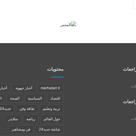
اجعات
محتويات
لات
merhabet tr
أخبار جهوية
أخبار
اقتصاد
السياسية
الصحة
ا
اجعات
تربية وتعليم
ثقافة وفن
جديد24
لات
حول العالم
رياضة
سلايدر
شاشة جديد24
فن ومشاهير