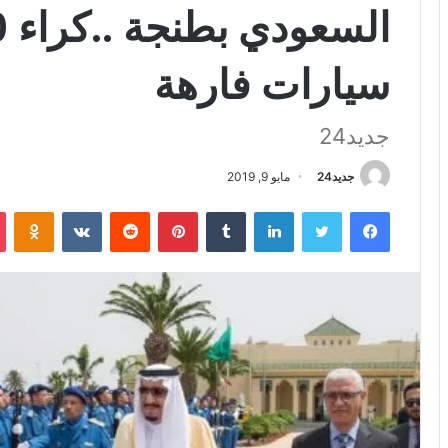
سيارات فارهة
جديد24
جديد24
مايو 9, 2019
فيسبوك
تويتر
لينكدإن
بينتيريست
iki