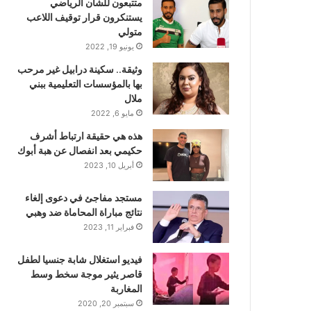
متتبعون للشأن الرياضي
يستنكرون قرار توقيف اللاعب
متولي
يونيو 19, 2022
وثيقة.. سكينة درابيل غير مرحب
بها بالمؤسسات التعليمية ببني
ملال
مايو 6, 2022
هذه هي حقيقة ارتباط أشرف
حكيمي بعد انفصال عن هبة أبوك
أبريل 10, 2023
مستجد مفاجئ في دعوى إلغاء
نتائج مباراة المحاماة ضد وهبي
فبراير 11, 2023
فيديو استغلال شابة جنسيا لطفل
قاصر يثير موجة سخط وسط
المغاربة
سبتمبر 20, 2020