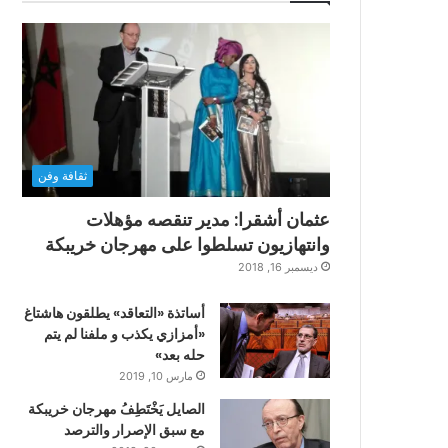
ثقافة وفن
عثمان أشقرا: مدير تنقصه مؤهلات
وانتهازيون تسلطوا على مهرجان خريبكة
ديسمبر 16, 2018
أساتذة «التعاقد» يطلقون هاشتاغ
«أمزازي يكذب و ملفنا لم يتم
حله بعد»
مارس 10, 2019
الصايل يَخْتَطِفُ مهرجان خريبكة
مع سبق الإصرار والترصد