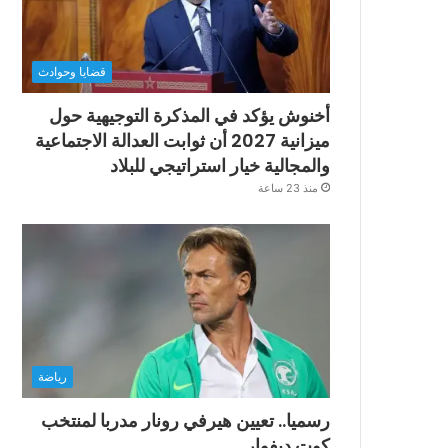
قضايا وحوادث
أخنوش يؤكد في المذكرة التوجيهية حول
ميزانية 2027 أن ثوابت العدالة الاجتماعية
والمجالية خيار استراتيجي للبلاد
منذ 23 ساعة
رياضة
رسميا.. تعيين هيرفي رونار مدربا لمنتخب
كوت ديفوار