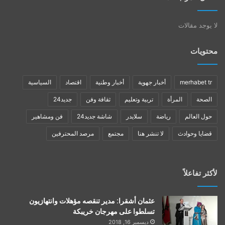
لا يوجد مقالات
محتويات
merhabet tr
أخبار جهوية
أخبار وطنية
اقتصاد
السياسية
الصحة
المرأة
تربية وتعليم
ثقافة وفن
جديد24
حول العالم
رياضة
سلايدر
شاشة جديد24
فن ومشاهير
قضايا وحوادث
لا تنشر هنا
مجتمع
مرصد المحترفين
لأكثر تفاعلاً
عثمان أشقرا: مدير تنقصه مؤهلات وانتهازيون
تسلطوا على مهرجان خريبكة
ديسمبر 16, 2018