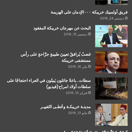
فريق أولمبيك خريبكة ٠٠٠الإدمان على الهزيمة
ديسمبر 24, 2018
البحث عن مهرجان خريبكة المفقود
ديسمبر 15, 2018
غضبٌ يُرافقُ تعيينَ طبيبةٍ جرَّاحةٍ على رأس
مستشفى خريبكة
يناير 16, 2019
سطات…باعةٌ جائلون يَبيتُون في العراء احتجاجًا على
سلطات أولاد امراح(فيديو)
فبراير 10, 2019
مدينـة خريبكـة وخُطـى التَغييـر
مايو 12, 2019