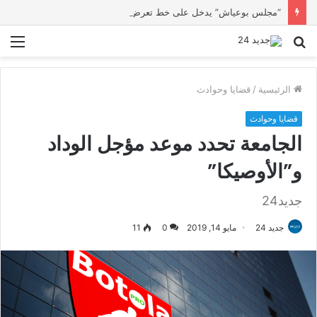
“مجلس بوعياش” يدخل على خط تعرض شاب لتهديد من فرد القوات العمومية
بحث
الق
عن
الرئيسية
/
قضايا وحوادث
قضايا وحوادث
الجامعة تحدد موعد مؤجل الوداد
و”الأوصيكا”
جديد24
جديد 24
مايو 14, 2019
0
11