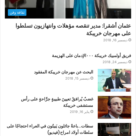
ثقافة وفن
عثمان أشقرا: مدير تنقصه مؤهلات وانتهازيون تسلطوا
على مهرجان خريبكة
ديسمبر 16, 2018
فريق أولمبيك خريبكة ٠٠٠الإدمان على الهزيمة
ديسمبر 24, 2018
البحث عن مهرجان خريبكة المفقود
ديسمبر 15, 2018
غضبٌ يُرافقُ تعيينَ طبيبةٍ جرَّاحةٍ على رأس
مستشفى خريبكة
يناير 16, 2019
سطات…باعةٌ جائلون يَبيتُون في العراء احتجاجًا على
سلطات أولاد امراح(فيديو)