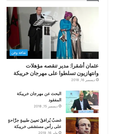
ثقافة وفن
عثمان أشقرا: مدير تنقصه مؤهلات
وانتهازيون تسلطوا على مهرجان خريبكة
ديسمبر 16, 2018
البحث عن مهرجان خريبكة
المفقود
ديسمبر 15, 2018
غضبٌ يُرافقُ تعيينَ طبيبةٍ جرَّاحةٍ
على رأس مستشفى خريبكة
يناير 16, 2019