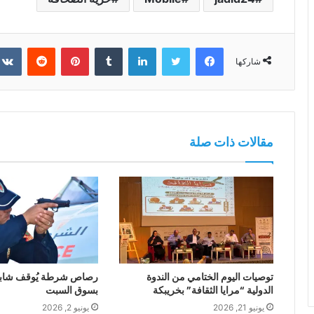
فيسبوك
تويتر
لينكدإن
بينتيريست
شاركها
مقالات ذات صلة
توصيات اليوم الختامي من الندوة
رصاص شرطة يُوقف شابا 
الدولية “مرايا الثقافة” بخريبكة
بسوق السبت
يونيو 21, 2026
يونيو 2, 2026