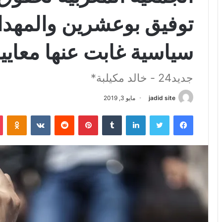
توفيق بوعشرين والمهد
سياسية غابت عنها معايير
جديد24 - خالد مكيلبة*
jadid site
مايو 3, 2019
فيسبوك
تويتر
لينكدإن
بينتيريست
iki