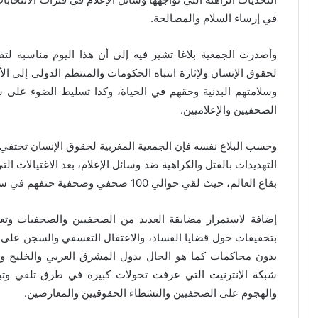
في إرساء السلام والمصالحة.
وأصدرت الجمعية بلاغا تشير فيه إلى أن هذا اليوم مناسبة لتق
لحقوق الإنسان ولإثارة انتباه الحكومات والمنتظم الدولي إلى الأ
وسلامتهم البدنية وحقهم في الحياة، وكذا تسليط الضوء على س
الصحفيين والإعلاميين.
وحسب البلاغ نفسه فإن الجمعية المغربية لحقوق الإنسان تحتفي به
التهديدات بالقتل والكراهية ضد وسائل الإعلام، بعد الاغتيالا
بقاع العالم، حيث لقي حوالي 100 صحفي وصحفية حتفهم في سنة 2018، حسب منظمة اليونسكو؛
إضافة لاستمرار مضايقة العديد من الصحفيين والصحفيات وتعري
بتحقيقات حول قضايا الفساد، والاعتقال التعسفي والسجن على 
بدون محاكمات كما هو الحال بدول المشرق العربي والخليج وإير
شبكة الإنترنيت التي عرفت تحولات كبيرة في طرق تلقي وتباد
والهجوم على الصحفيين والنشطاء الحقوقيين والمعارضين.