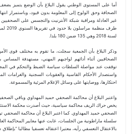
أما على المستوى الوطني يقول البلاغ بأن الوضع يتميز بضعف ا
الصحافة وحق الولوج إلى المعلومة بدون قيود، وباستمرار انتها
غير العادلة ومراقبة شبكة الأنترنيت والتجسس على الصحفيين 
طرف منظ
لسنة 2018 وهي 135 ضمن 180 بلدا.
وذكر البلاغ بأن الجمعية سجلت، ما تقوم به مختلف قوى الأم
الصحافيين أثناء أدائهم لواجبهم المهني، مستهدفة المساس ب
توقفت عند مواصلة السلطات سياسة الضبط والتحكم في المجال
واستصدار الأحكام القاسية والعقوبات السجنية والغرامات الم
احتكارها، ووصايتها على وسائل الإعلام المرئية والمسموعة.
واعتبر البلاغ أن محاكمة الصحفي حميد المهداوي وباقي الصحفيي
يخص حراك الريف محاكمة سياسية، حيث أصدرت محكمة الاستئناف 
سلسلة ماراطونية من الجلسات، غابت عنها معايير المحاكمة الع
بالاعتقال التعسفي رأيه، معتبرا اعتقاله تعسفيا مطالبا “بإطل