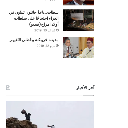
سطات…باعةٌ جائلون يَبيتُون في
العراء احتجاجًا على سلطات
أولاد امراح(فيديو)
فبراير 10, 2019
مدينـة خريبكـة وخُطـى التَغييـر
مايو 12, 2019
آخر الأخبار