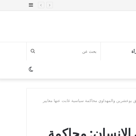
إضافة
عمود
جانبي
بحث
أة
عن
الوضع
المظلم
يق بوعشرين والمهداوي محاكمة سياسية غابت عنها معايير
 الإنسان: محاكمة