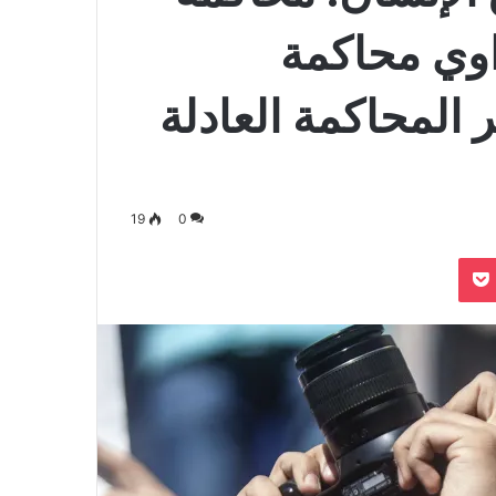
اوي محاكمة
 المحاكمة العادلة
19
0
بوكيت
Odnoklassn