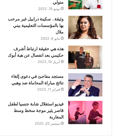
متولي
يونيو 19, 2022
وثيقة.. سكينة درابيل غير مرحب
بها بالمؤسسات التعليمية ببني
ملال
مايو 6, 2022
هذه هي حقيقة ارتباط أشرف
حكيمي بعد انفصال عن هبة أبوك
أبريل 10, 2023
مستجد مفاجئ في دعوى إلغاء
نتائج مباراة المحاماة ضد وهبي
فبراير 11, 2023
فيديو استغلال شابة جنسيا لطفل
قاصر يثير موجة سخط وسط
المغاربة
سبتمبر 20, 2020