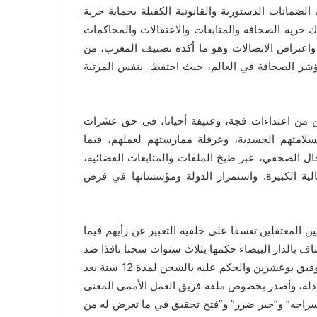
لضمانات الدستورية والقانونية الكفيلة بحماية حرية
ك حرية الصحافة والمتابعات والاعتقالات والمحاكمات
واعتراض الاتصالات وهو ما أكده تصنيف المغرب، من
مة مراسلون بلا حدود في تقريرها السنوي 2019 لمؤشر الصحافة في العالم، حيث احتفظ بنفس المرتبة
ن من اعتداءات فجة، وعنيفة أحيانا، في حق عشرات
سلامتهم الجسدية، وعرقلة ممارستهم لعملهم، فيما
 الصحفي، عبر طبخ الملفات والمتابعات القضائية،
الية الكبيرة. واستمرار الدولة ومؤسساتها في فرض
ن المعتقلين تعسفا على خلفية التعبير عن رأيهم فيما
بالدار البيضاء حكمها بثلاث سنوات سجنا نافذا ضد
الصحفي حميد المهداوي. كما اعتبر البلاغ أن محاكمة الصحفي توفيق بوعشرين والحكم عليه بالسجن لمدة 12 سنة بعد
ادلة، وأصدر بخصوص ملفه فريق العمل الأممي المعني
اق سراحه” و”جبر ضرر” و”فتح تحقيق في ما تعرض له من