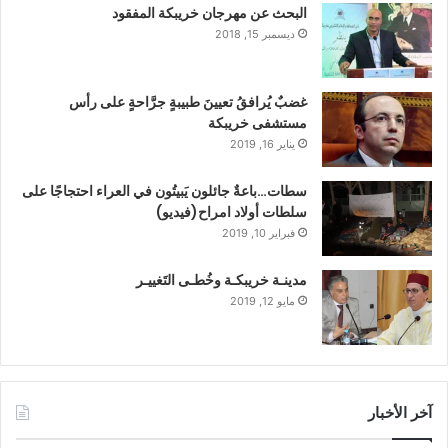
البحث عن مهرجان خريبكة المفقود
ديسمبر 15, 2018
غضبٌ يُرافقُ تعيينَ طبيبةٍ جرَّاحةٍ على رأس
مستشفى خريبكة
يناير 16, 2019
سطات…باعةٌ جائلون يَبيتُون في العراء احتجاجًا على
سلطات أولاد امراح(فيديو)
فبراير 10, 2019
مدينـة خريبكـة وخُطـى التَغييـر
مايو 12, 2019
آخر الأخبار