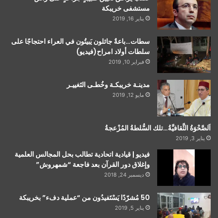
مستشفى خريبكة
يناير 16, 2019
سطات…باعةٌ جائلون يَبيتُون في العراء احتجاجًا على
سلطات أولاد امراح(فيديو)
فبراير 10, 2019
مدينـة خريبكـة وخُطـى التَغييـر
مايو 12, 2019
اَلصَّحْوَةُ الثَّقافيَّةُ…تلك السُّلطةُ المُزْعجةُ
يناير 3, 2019
فيديو | قيادية اتحادية تطالب بحل المجالس العلمية
وإغلاق دور القرآن بعد فاجعة “شمهروش”
ديسمبر 24, 2018
50 مُشرّدًا يَسْتَفيدُون من “عملية دفء” بخريبكة
يناير 5, 2019