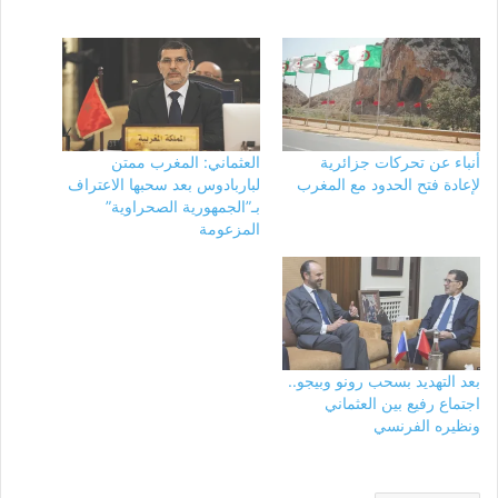
أنباء عن تحركات جزائرية
العثماني: المغرب ممتن
لإعادة فتح الحدود مع المغرب
لباربادوس بعد سحبها الاعتراف
بـ”الجمهورية الصحراوية”
المزعومة
بعد التهديد بسحب رونو وبيجو..
اجتماع رفيع بين العثماني
ونظيره الفرنسي