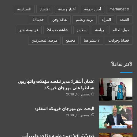
merhabet tr
أخبار جهوية
أخبار وطنية
اقتصاد
السياسية
الصحة
المرأة
تربية وتعليم
ثقافة وفن
جديد24
حول العالم
رياضة
سلايدر
شاشة جديد24
فن ومشاهير
قضايا وحوادث
لا تنشر هنا
مجتمع
مرصد المحترفين
لأكثر تفاعلاً
عثمان أشقرا: مدير تنقصه مؤهلات وانتهازيون
تسلطوا على مهرجان خريبكة
ديسمبر 16, 2018
البحث عن مهرجان خريبكة المفقود
ديسمبر 15, 2018
غضبٌ يُرافقُ تعيينَ طبيبةٍ جرَّاحةٍ على رأس