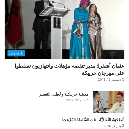
ثقافة وفن
عثمان أشقرا: مدير تنقصه مؤهلات وانتهازيون تسلطوا
على مهرجان خريبكة
ديسمبر 16, 2018
مدينـة خريبكـة وخُطـى التَغييـر
مايو 12, 2019
اَلصَّحْوَةُ الثَّقافيَّةُ…تلك السُّلطةُ المُزْعجةُ
يناير 3, 2019