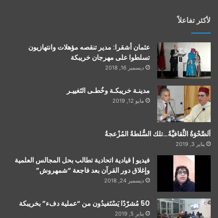
لأكثر تفاعلاً
عثمان أشقرا: مدير تنقصه مؤهلات وانتهازيون
تسلطوا على مهرجان خريبكة
ديسمبر 16, 2018
مدينـة خريبكـة وخُطـى التَغييـر
مايو 12, 2019
اَلصَّحْوَةُ الثَّقافيَّةُ…تلك السُّلطةُ المُزْعجةُ
يناير 3, 2019
فيديو | قيادية اتحادية تطالب بحل المجالس العلمية
وإغلاق دور القرآن بعد فاجعة “شمهروش”
ديسمبر 24, 2018
50 مُشرّدًا يَسْتَفيدُون من “عملية دفء” بخريبكة
يناير 5, 2019