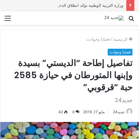
وزارة التربية الوطنية تؤكد انطلاق الدخول المدرسي 2026-2027 في موعده الرسمي
بحث
الق
عن
الرئيسية
/
قضايا وحوادث
قضايا وحوادث
تفاصيل إطاحة “الديستي” بسيدة
وإبنها المتورطان في حيازة 2585
حبة “قرقوبي”
جديد24
جديد24
مايو 17, 2019
0
42