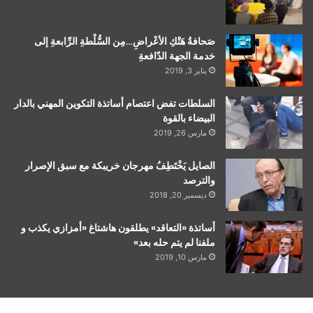
صَحافةُ هَتْكِ الأعْراضِ…مِن السُّلْطةِ الرِّابعةِ إلى
خدمة الجهة الدّافعةِ
يناير 3, 2019
السلطات تفض اعتصام أساتذة التكوين المهني بالدار
البيضاء بالقوة
مارس 26, 2019
الصايل يَخْتَطِفُ مهرجان خريبكة مع سبق الإصرار
والترصد
ديسمبر 20, 2018
أساتذة «التعاقد» يطلقون هاشتاغ «أمزازي يكذب و
ملفنا لم يتم حله بعد»
مارس 10, 2019