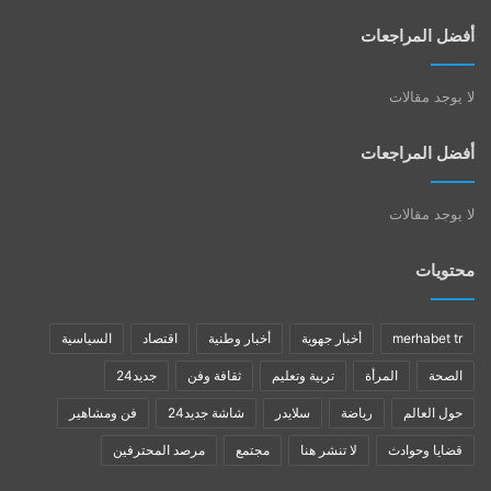
أفضل المراجعات
لا يوجد مقالات
أفضل المراجعات
لا يوجد مقالات
محتويات
merhabet tr
أخبار جهوية
أخبار وطنية
اقتصاد
السياسية
الصحة
المرأة
تربية وتعليم
ثقافة وفن
جديد24
حول العالم
رياضة
سلايدر
شاشة جديد24
فن ومشاهير
قضايا وحوادث
لا تنشر هنا
مجتمع
مرصد المحترفين