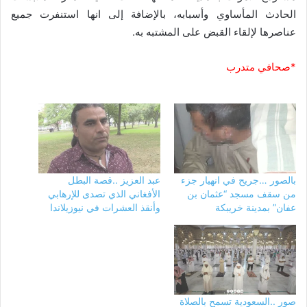
الحادث المأساوي وأسبابه، بالإضافة إلى انها استنفرت جميع
عناصرها ﻹلقاء القبض على المشتبه به.
*صحافي متدرب
بالصور …جريح في انهيار جزء
عبد العزيز ..قصة البطل
من سقف مسجد “عثمان بن
الأفغاني الذي تصدى للإرهابي
عفان” بمدينة خريبكة
وأنقذ العشرات في نيوزيلاندا
صور ..السعودية تسمح بالصلاة