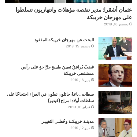
عثمان أشقرا: مدير تنقصه مؤهلات وانتهازيون تسلطوا
على مهرجان خريبكة
ديسمبر 16, 2018
البحث عن مهرجان خريبكة المفقود
ديسمبر 15, 2018
غضبٌ يُرافقُ تعيينَ طبيبةٍ جرَّاحةٍ على رأس
مستشفى خريبكة
يناير 16, 2019
سطات…باعةٌ جائلون يَبيتُون في العراء احتجاجًا على
سلطات أولاد امراح(فيديو)
فبراير 10, 2019
مدينـة خريبكـة وخُطـى التَغييـر
مايو 12, 2019