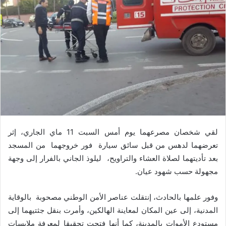
لقي شخصان مصرعهما يوم أمس السبت 11 ماي الجاري، إثر
تعرضهما لدهس من قبل سائق سيارة فور خروجهما من المسجد
بعد تأديتهما لصلاة العشاء والتراويح، ليلوذ الجاني بالفرار إلى وجهة
مجهولة حسب شهود عيان.
وفور علمها بالحادث، إنتقلت عناصر الأمن الوطني مصحوبة بالوقاية
المدنية، إلى عين المكان لمعاينة الهالكين، وأمرت بنقل جثتيهما إلى
مستودع الأموات بالمدينة، كما أنها فتحت تحقيقا لمعرفة ملابسات