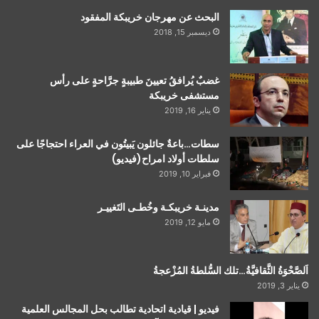
البحث عن مهرجان خريبكة المفقود
ديسمبر 15, 2018
غضبٌ يُرافقُ تعيينَ طبيبةٍ جرَّاحةٍ على رأس
مستشفى خريبكة
يناير 16, 2019
سطات…باعةٌ جائلون يَبيتُون في العراء احتجاجًا على
سلطات أولاد امراح(فيديو)
فبراير 10, 2019
مدينـة خريبكـة وخُطـى التَغييـر
مايو 12, 2019
اَلصَّحْوَةُ الثَّقافيَّةُ…تلك السُّلطةُ المُزْعجةُ
يناير 3, 2019
فيديو | قيادية اتحادية تطالب بحل المجالس العلمية