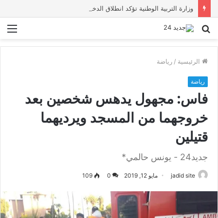
وزارة التربية الوطنية تؤكد انطلاق الدخول المدرسي 2026-2027 في موعده الرسمي
بحث
الق
عن
الرئيسية
/
رياضة
رياضة
فاس: مجهول يدهس شخصين بعد
خروجهما من المسجد ويرديهما
قتيلين
جديد24 - يونس حالمي*
jadid site
مايو 12, 2019
0
109