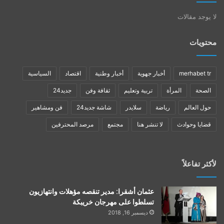
لا يوجد مقالات
محتويات
merhabet tr
أخبار جهوية
أخبار وطنية
اقتصاد
السياسية
الصحة
المرأة
تربية وتعليم
ثقافة وفن
جديد24
حول العالم
رياضة
سلايدر
شاشة جديد24
فن ومشاهير
قضايا وحوادث
لا تنشر هنا
مجتمع
مرصد المحترفين
لأكثر تفاعلاً
عثمان أشقرا: مدير تنقصه مؤهلات وانتهازيون
تسلطوا على مهرجان خريبكة
ديسمبر 16, 2018