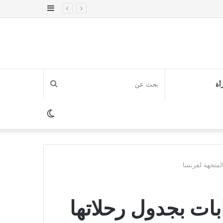
إضافة
عمود
جانبي
بحث
أة
عن
الوضع
المظلم
لمتجهة لفرنسا
ات بجدول رحلاتها