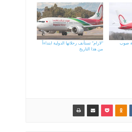
وية صوب
“لارام” تستأنف رحلاتها الدولية ابتداءاً
من هذا التاريخ
بوكيت
Odnoklassniki
مشاركة عبر البريد
طباعة