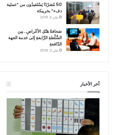
50 مُشرّدًا يَسْتَفيدُون من “عملية
دفء” بخريبكة
يناير 5, 2019
صَحافةُ هَتْكِ الأعْراضِ…مِن
السُّلْطةِ الرِّابعةِ إلى خدمة الجهة
الدّافعةِ
يناير 3, 2019
آخر الأخبار