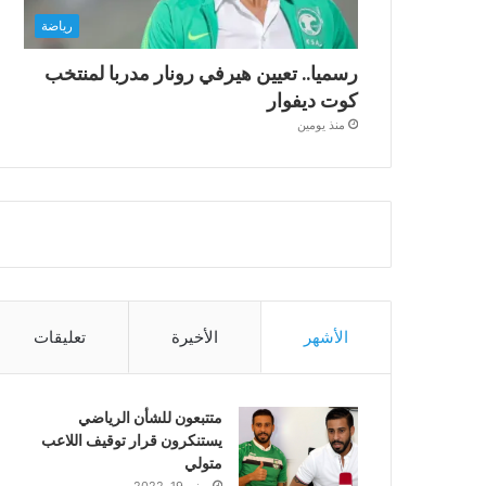
رياضة
رسميا.. تعيين هيرفي رونار مدربا لمنتخب
كوت ديفوار
منذ يومين
الأشهر
الأخيرة
تعليقات
متتبعون للشأن الرياضي
يستنكرون قرار توقيف اللاعب
متولي
يونيو 19, 2022