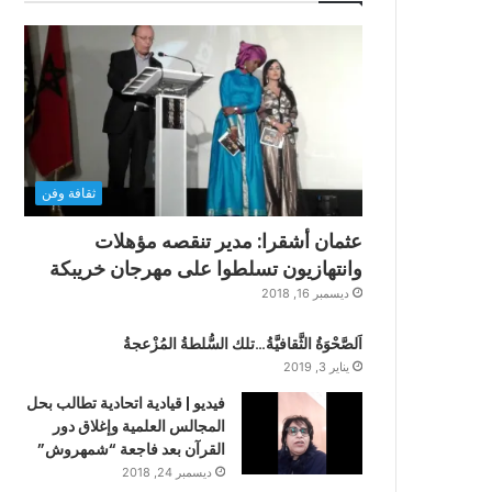
ثقافة وفن
عثمان أشقرا: مدير تنقصه مؤهلات
وانتهازيون تسلطوا على مهرجان خريبكة
ديسمبر 16, 2018
اَلصَّحْوَةُ الثَّقافيَّةُ…تلك السُّلطةُ المُزْعجةُ
يناير 3, 2019
فيديو | قيادية اتحادية تطالب بحل
المجالس العلمية وإغلاق دور
القرآن بعد فاجعة “شمهروش”
ديسمبر 24, 2018