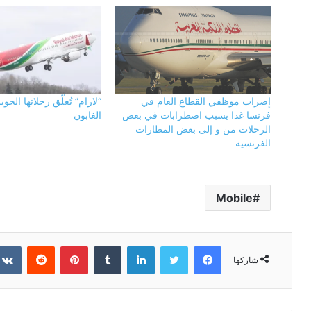
إضراب موظفي القطاع العام في
“لارام” تُعلّق رحلاتها الج
فرنسا غدا يسبب اضطرابات في بعض
الغابون
الرحلات من و إلى بعض المطارات
الفرنسية
Mobile
فيسبوك
تويتر
لينكدإن
بينتيريست
شاركها