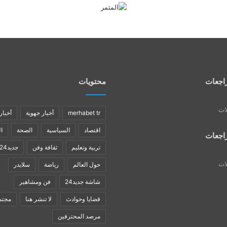
اجعات
محتويات
لات
merhabet tr
أخبار جهوية
أخبار
اقتصاد
السياسية
الصحة
ا
اجعات
تربية وتعليم
ثقافة وفن
جديد24
لات
حول العالم
رياضة
سلايدر
شاشة جديد24
فن ومشاهير
قضايا وحوادث
لا تنشر هنا
مجتم
مرصد المحترفين