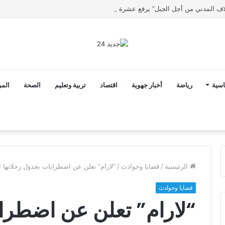
اسية
رياضة
أخبار جهوية
اقتصاد
تربية وتعليم
الصحة
المر
الرئيسية
/
قضايا وحوادث
/
“لارام” تعلن عن اضطرابات بجدول رحلاتها ا
قضايا وحوادث
“لارام” تعلن عن اضطراب