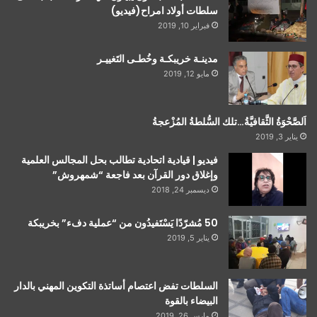
سلطات أولاد امراح(فيديو)
فبراير 10, 2019
مدينـة خريبكـة وخُطـى التَغييـر
مايو 12, 2019
اَلصَّحْوَةُ الثَّقافيَّةُ…تلك السُّلطةُ المُزْعجةُ
يناير 3, 2019
فيديو | قيادية اتحادية تطالب بحل المجالس العلمية
وإغلاق دور القرآن بعد فاجعة “شمهروش”
ديسمبر 24, 2018
50 مُشرّدًا يَسْتَفيدُون من “عملية دفء” بخريبكة
يناير 5, 2019
السلطات تفض اعتصام أساتذة التكوين المهني بالدار
البيضاء بالقوة
مارس 26, 2019