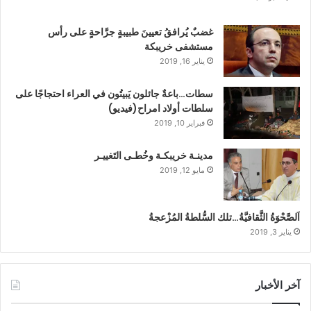
غضبٌ يُرافقُ تعيينَ طبيبةٍ جرَّاحةٍ على رأس
مستشفى خريبكة
يناير 16, 2019
سطات…باعةٌ جائلون يَبيتُون في العراء احتجاجًا على
سلطات أولاد امراح(فيديو)
فبراير 10, 2019
مدينـة خريبكـة وخُطـى التَغييـر
مايو 12, 2019
اَلصَّحْوَةُ الثَّقافيَّةُ…تلك السُّلطةُ المُزْعجةُ
يناير 3, 2019
آخر الأخبار