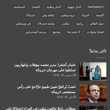
merhabet tr
أخبار جهوية
أخبار وطنية
اقتصاد
السياسية
الصحة
المرأة
تربية وتعليم
ثقافة وفن
جديد24
حول العالم
رياضة
سلايدر
شاشة جديد24
فن ومشاهير
قضايا وحوادث
لا تنشر هنا
مجتمع
مرصد المحترفين
لأكثر تفاعلاً
عثمان أشقرا: مدير تنقصه مؤهلات وانتهازيون
تسلطوا على مهرجان خريبكة
ديسمبر 16, 2018
غضبٌ يُرافقُ تعيينَ طبيبةٍ جرَّاحةٍ على رأس
مستشفى خريبكة
يناير 16, 2019
سطات…باعةٌ جائلون يَبيتُون في العراء احتجاجًا على