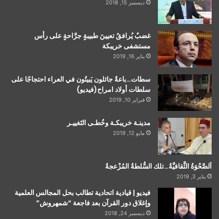
ديسمبر 15, 2018
غضبٌ يُرافقُ تعيينَ طبيبةٍ جرَّاحةٍ على رأس
مستشفى خريبكة
يناير 16, 2019
سطات…باعةٌ جائلون يَبيتُون في العراء احتجاجًا على
سلطات أولاد امراح(فيديو)
فبراير 10, 2019
مدينـة خريبكـة وخُطـى التَغييـر
مايو 12, 2019
اَلصَّحْوَةُ الثَّقافيَّةُ…تلك السُّلطةُ المُزْعجةُ
يناير 3, 2019
فيديو | قيادية اتحادية تطالب بحل المجالس العلمية
وإغلاق دور القرآن بعد فاجعة “شمهروش”
ديسمبر 24, 2018