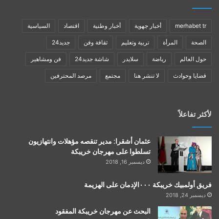
merhabet tr
أخبار جهوية
أخبار وطنية
اقتصاد
السياسية
الصحة
المرأة
تربية وتعليم
ثقافة وفن
جديد24
حول العالم
رياضة
سلايدر
شاشة جديد24
فن ومشاهير
قضايا وحوادث
لا تنشر هنا
مجتمع
مرصد المحترفين
لأكثر تفاعلاً
عثمان أشقرا: مدير تنقصه مؤهلات وانتهازيون
تسلطوا على مهرجان خريبكة
ديسمبر 16, 2018
فريق أولمبيك خريبكة ٠٠٠الإدمان على الهزيمة
ديسمبر 24, 2018
البحث عن مهرجان خريبكة المفقود