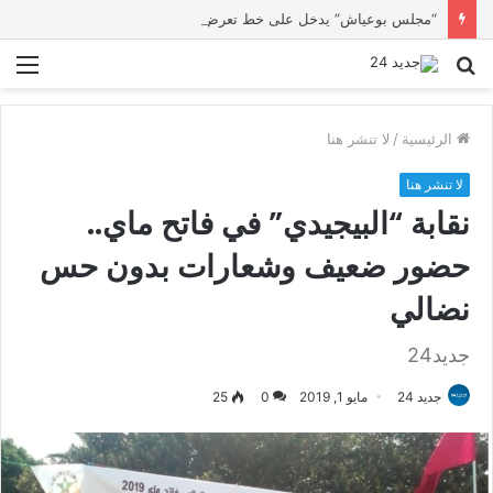
“مجلس بوعياش” يدخل على خط تعرض شاب لتهديد من فرد القوات العمومية
بحث
الق
عن
الرئيسية
/
لا تنشر هنا
لا تنشر هنا
نقابة “البيجيدي” في فاتح ماي..
حضور ضعيف وشعارات بدون حس
نضالي
جديد24
جديد 24
مايو 1, 2019
0
25