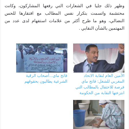
وظهر ذلك جليا في الشعارات التي رفعها المشاركون، وكانت
محتشمة واتسمت بتكرار نفس المطالب مع افتقارها للحس
النضالي، وهو ما طرح أكثر من علامات استفهام لدى عدد من
المهتمين بالشأن النقابي .
الأمين العام لنقابة الاتحاد
فاتح ماي…أصحاب الرقية
المغربي للشغل: فاتح ماي
الشرعية يطالبون بحقوقهم
فرصة للاحتفال بالمطالب التي
انتزعتها النقابة من الحكومة