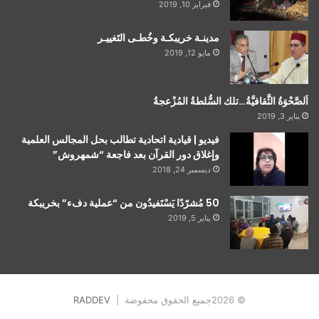
فبراير 10, 2019
مدينـة خريبكـة وخُطـى التَغييـر
مايو 12, 2019
اَلصَّحْوَةُ الثَّقافيَّةُ…تلك السُّلطةُ المُزْعجةُ
يناير 3, 2019
فيديو | قيادية اتحادية تطالب بحل المجالس العلمية
وإغلاق دور القرآن بعد فاجعة “شمهروش”
ديسمبر 24, 2018
50 مُشرّدًا يَسْتَفيدُون من “عملية دفء” بخريبكة
يناير 5, 2019
© 2026جميع الحقوق محفوضة |
RADDEV