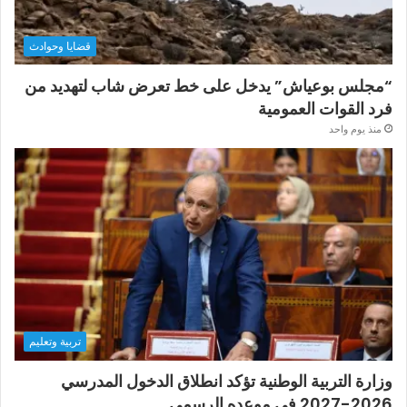
قضايا وحوادث
“مجلس بوعياش” يدخل على خط تعرض شاب لتهديد من
فرد القوات العمومية
منذ يوم واحد
تربية وتعليم
وزارة التربية الوطنية تؤكد انطلاق الدخول المدرسي
2026-2027 في موعده الرسمي