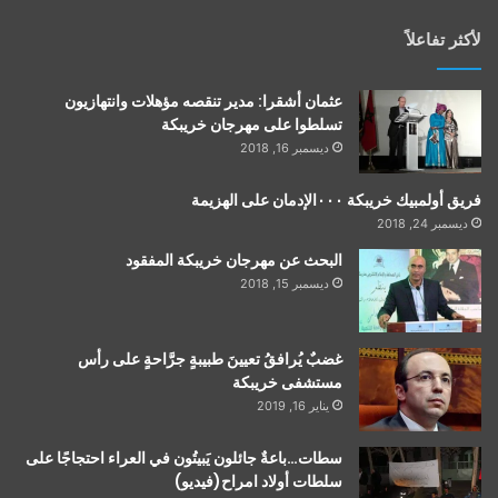
لأكثر تفاعلاً
عثمان أشقرا: مدير تنقصه مؤهلات وانتهازيون
تسلطوا على مهرجان خريبكة
ديسمبر 16, 2018
فريق أولمبيك خريبكة ٠٠٠الإدمان على الهزيمة
ديسمبر 24, 2018
البحث عن مهرجان خريبكة المفقود
ديسمبر 15, 2018
غضبٌ يُرافقُ تعيينَ طبيبةٍ جرَّاحةٍ على رأس
مستشفى خريبكة
يناير 16, 2019
سطات…باعةٌ جائلون يَبيتُون في العراء احتجاجًا على
سلطات أولاد امراح(فيديو)