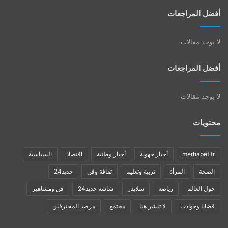
أفضل المراجعات
لا يوجد مقالات
أفضل المراجعات
لا يوجد مقالات
محتويات
merhabet tr
أخبار جهوية
أخبار وطنية
اقتصاد
السياسية
الصحة
المرأة
تربية وتعليم
ثقافة وفن
جديد24
حول العالم
رياضة
سلايدر
شاشة جديد24
فن ومشاهير
قضايا وحوادث
لا تنشر هنا
مجتمع
مرصد المحترفين