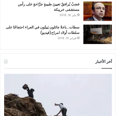
غضبٌ يُرافقُ تعيينَ طبيبةٍ جرَّاحةٍ على رأس
مستشفى خريبكة
يناير 16, 2019
سطات…باعةٌ جائلون يَبيتُون في العراء احتجاجًا على
سلطات أولاد امراح(فيديو)
فبراير 10, 2019
آخر الأخبار