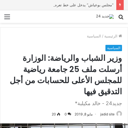
“مجلس بوعياش” يدخل على خط تعرض شاب لتهديد من فرد القوات العمومية
بحث
الق
عن
الرئيسية
/
السياسية
السياسية
وزير الشباب والرياضة: الوزارة
أرسلت ملف 25 جامعة رياضية
للمجلس الأعلى للحسابات من أجل
التدقيق فيها
جديد24 - خالد مكيلبة*
jadid site
مايو 8, 2019
0
20