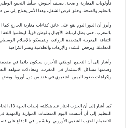
فأولويات المغاربة واضحة، يضيف أخنوش، سلّط التجمع الوطني 
بالتعليم والصحة، وخلق فرص الشغل، وهذا الأمر يحتاج إلى من هو 
وأبرز أن الدور اليوم يقع على عاتق كفاءات مغاربة الخارج كما ال
بالمغرب، حتى يظل ارتباط الأجيال بالوطن قوياً، ليتعلموا اللغة 
الثقافة المغربية المتعددة الروافد، ويتمسكو بالإسلام الوس
المعاملة، ويرفض التشدد والإرهاب والظلامية ونشر الكراهية.
وأشار إلى أن التجمع الوطني للأحرار، سيكون دائما في مقدمة ا
وضمنها مشاكل الاستثمار في المغرب، ومعادلات شواهد التعليم
وإكراهات صعود اليمين الشعبوي في عدد من دول أوروبا، وبعض ا
كما أشار إلى
التنظيم إلى أن أُسست اليوم المنظمات الموازية والمهنية في 
للانضمام للحزب الشعبي الأوروبي، رغبةً من في الدفاع على قضايا