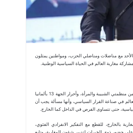
 الأحد مع مناضلات ومناضلي الحزب، ومواطنين يمثلون
شاركة مغاربة العالم في الحياة السياسية الوطنية.
وأضاف، في اللقاء الذي حضره أعضاء من المكتب السياسي، ومن منظمتي الشبيبة والمرأة، وأحرار الجهة 13 بألمانيا
لعالم في صناعة القرار السياسي، وأنها مسألة يجب أن
اسية، حتى تتساوى الفرص في الداخل كما الخارج.
اربة بالخارج، للقطع مع التفكير الانفرادي الفئوي،
ى حضور ذوي الخبرات لتدبير شؤون المغاربة، وتابع