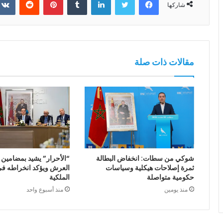
شاركها
مقالات ذات صلة
شوكي من سطات: انخفاض البطالة
“الأحرار” يشيد بمضامين
ثمرة إصلاحات هيكلية وسياسات
العرش ويؤكد انخراطه في 
حكومية متواصلة
الملكية
منذ يومين
منذ أسبوع واحد