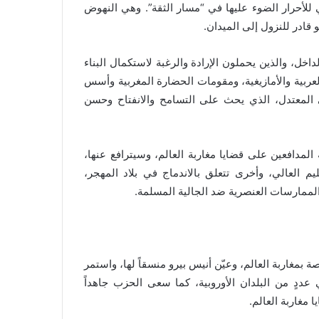
للأحرار الضوء عليها في “مسار الثقة”. وهي النهوض
قادر للنزول إلى الميدان.
داخل، والذين يحملون الإرادة والرغبة لاستكمال البناء
العربية والأمازيغية، ومقومات الحضارة المغربية وأسس
طي المعتدل، الذي يحث على التسامح والانفتاح وحسن
لمدافعين على قضايا مغاربة العالم، وسيترافع عنها،
 العالي، وأخرى تتعلق بالاندماج في بلاد المهجر،
لممارسات العنصرية ضد الجالية المسلمة.
 أن الحزب اختار عند هيكلته، إحداث الجهة 13، الخاصة بمغاربة العالم، وعيّن أنيس بيرو منسقاً لها، واستمر
عددٍ من البلدان الأوروبية، كما سعى الحزب جاهداً
 مغاربة العالم.