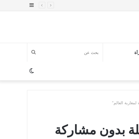
إضافة
عمود
جانبي
بحث
أة
عن
الوضع
المظلم
مغاربة العالم”
لة بدون مشاركة