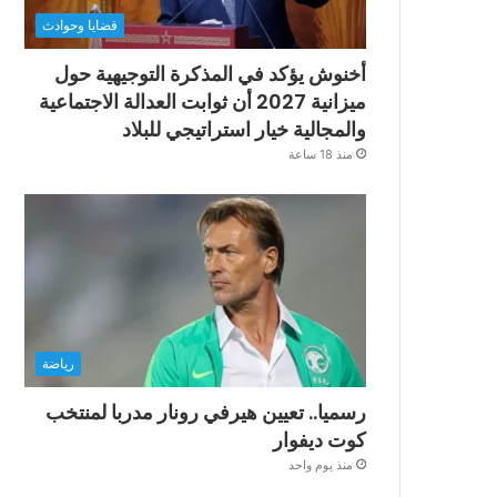
قضايا وحوادث
أخنوش يؤكد في المذكرة التوجيهية حول
ميزانية 2027 أن ثوابت العدالة الاجتماعية
والمجالية خيار استراتيجي للبلاد
منذ 18 ساعة
رياضة
رسميا.. تعيين هيرفي رونار مدربا لمنتخب
كوت ديفوار
منذ يوم واحد