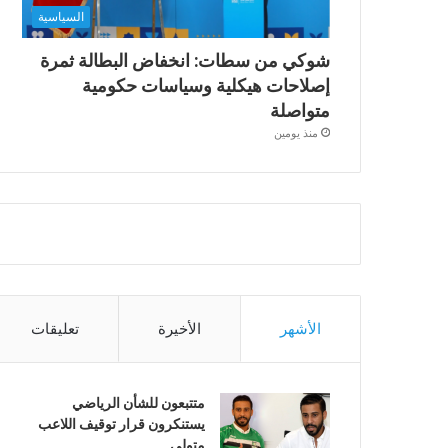
السياسية
شوكي من سطات: انخفاض البطالة ثمرة
إصلاحات هيكلية وسياسات حكومية
متواصلة
منذ يومين
الأشهر
الأخيرة
تعليقات
متتبعون للشأن الرياضي
يستنكرون قرار توقيف اللاعب
متولي