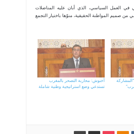
لي في العمل السياسي، الذي أبان عليه المناضلات
 من صميم المواطنة الحقيقية، منوّها باختيار التجمع
المشاركة
أخنوش: محاربة التصحر بالمغرب
غرب”
تستدعي وضع استراتيجية وطنية شاملة
بوكيت
Odnoklassniki
مشاركة عبر البريد
طباعة