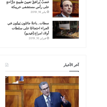
غضبٌ يُرافقُ تعيينَ طبيبةٍ جرَّاحةٍ
على رأس مستشفى خريبكة
يناير 16, 2019
سطات…باعةٌ جائلون يَبيتُون في
العراء احتجاجًا على سلطات
أولاد امراح(فيديو)
فبراير 10, 2019
آخر الأخبار