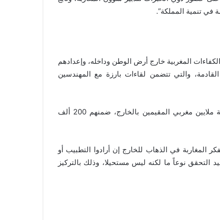
 في تنمية المملكة”.
الكفاءات المغربية خارج أرض الوطن وداخله، وإعدادهم
لقادمة، والتي تتضمن لقاءات بارزة مع المهندسين
مجددا التأكيد على أن المغرب يفتخر بطاقات وكفاءات الخمسة ملايين مغربي المقيمين بالخارج، ضمنهم 200 ألف
كر المغاربة في الذهاب للخارج إن أرادوا التطبيب أو
د التحقق نوعاً ما لكنه ليس مستحيلا، وذلك بالتركيز