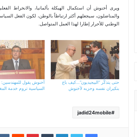
ويرى أخنوش أن استكمال الهيكلة بألمانيا، والانخراط الفع
والمناضلون، سيجعلهم أكثر ارتباطاً بالوطن، لكون الفعل السياسي
الوطني للأحرار إطارا لهذا العمل المتواصل.
حتى يتذكّر “البيجيديون”…كيف باع
أخنوش يقول للمهندسين: “
بنكيران نفسه وحزبه لأخنوش
السياسية تروم خدمة الم
jadid24mobile
فيسبوك
تويتر
لينكدإن
بينتيريست