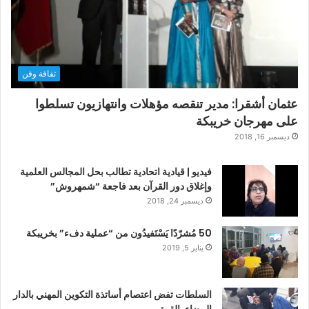
ثقافة وفن
عثمان أشقرا: مدير تنقصه مؤهلات وانتهازيون تسلطوا
على مهرجان خريبكة
ديسمبر 16, 2018
فيديو | قيادية اتحادية تطالب بحل المجالس العلمية
وإغلاق دور القرآن بعد فاجعة “شمهروش”
ديسمبر 24, 2018
50 مُشرّدًا يَسْتَفيدُون من “عملية دفء” بخريبكة
يناير 5, 2019
السلطات تفض اعتصام أساتذة التكوين المهني بالدار