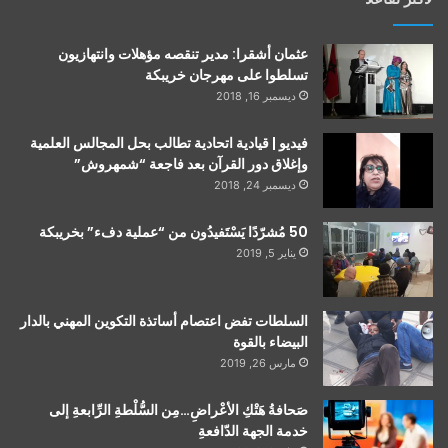
عثمان أشقرا: مدير تنقصه مؤهلات وانتهازيون
تسلطوا على مهرجان خريبكة
ديسمبر 16, 2018
فيديو | قيادية اتحادية تطالب بحل المجالس العلمية
وإغلاق دور القرآن بعد فاجعة “شمهروش”
ديسمبر 24, 2018
50 مُشرّدًا يَسْتَفيدُون من “عملية دفء” بخريبكة
يناير 5, 2019
السلطات تفض اعتصام أساتذة التكوين المهني بالدار
البيضاء بالقوة
مارس 26, 2019
صَحافةُ هَتْكِ الأعْراضِ…مِن السُّلْطةِ الرِّابعةِ إلى
خدمة الجهة الدّافعةِ