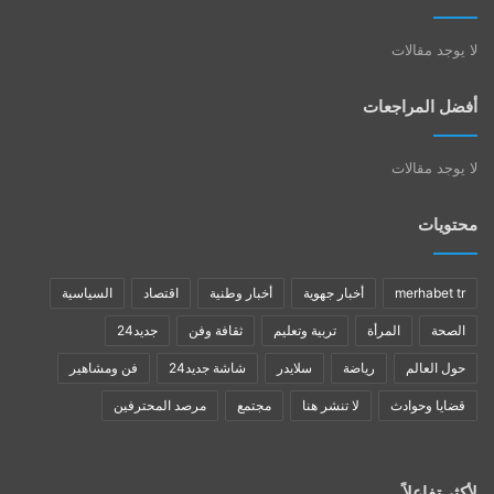
لا يوجد مقالات
أفضل المراجعات
لا يوجد مقالات
محتويات
merhabet tr
أخبار جهوية
أخبار وطنية
اقتصاد
السياسية
الصحة
المرأة
تربية وتعليم
ثقافة وفن
جديد24
حول العالم
رياضة
سلايدر
شاشة جديد24
فن ومشاهير
قضايا وحوادث
لا تنشر هنا
مجتمع
مرصد المحترفين
لأكثر تفاعلاً