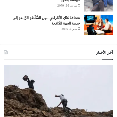
البيضاء بالقوة
مارس 26, 2019
صَحافةُ هَتْكِ الأعْراضِ…مِن السُّلْطةِ الرِّابعةِ إلى
خدمة الجهة الدّافعةِ
يناير 3, 2019
آخر الأخبار