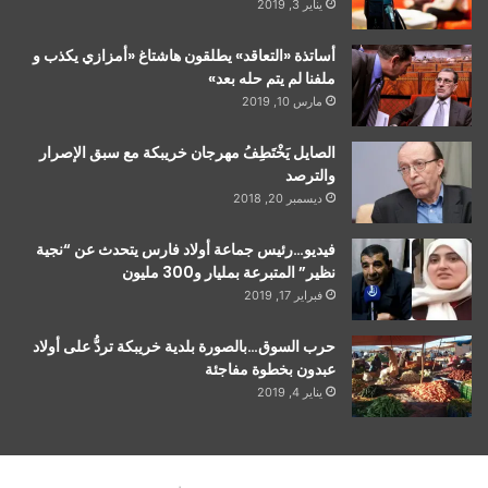
يناير 3, 2019
أساتذة «التعاقد» يطلقون هاشتاغ «أمزازي يكذب و
ملفنا لم يتم حله بعد»
مارس 10, 2019
الصايل يَخْتَطِفُ مهرجان خريبكة مع سبق الإصرار
والترصد
ديسمبر 20, 2018
فيديو…رئيس جماعة أولاد فارس يتحدث عن “نجية
نظير” المتبرعة بمليار و300 مليون
فبراير 17, 2019
حرب السوق…بالصورة بلدية خريبكة تردُّ على أولاد
عبدون بخطوة مفاجئة
يناير 4, 2019