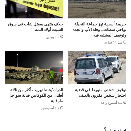
جريمة أسرية تهز جماعة النخيلة
خلاف ينتهي بمقتل شاب في سوق
نواحي سطات.. وفاة الأب والجدة
السبت أولاد النمة
وتوقيف المشتبه فيه
منذ يومين
منذ 14 ساعة
توقيف شخص متورط في قضية
الدرك يُحبط تهريب أكثر من ثلاثة
احتجاز شخص مقرون بالعنف
أطنان من الكوكايين قبالة سواحل
طرفاية
منذ أسبوع واحد
منذ أسبوعين
اترك تعليقاً