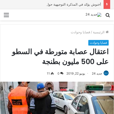
أخنوش يؤكد في المذكرة التوجيهية حول ميزانية 2027 أن ثوابت العدالة الاجتماعية والمجالية خيار استراتيجي للبلاد
بحث
الق
عن
الرئيسية
/
قضايا وحوادث
قضايا وحوادث
اعتقال عصابة متورطة في السطو
على 500 مليون بطنجة
جديد 24
يونيو 22, 2019
0
11