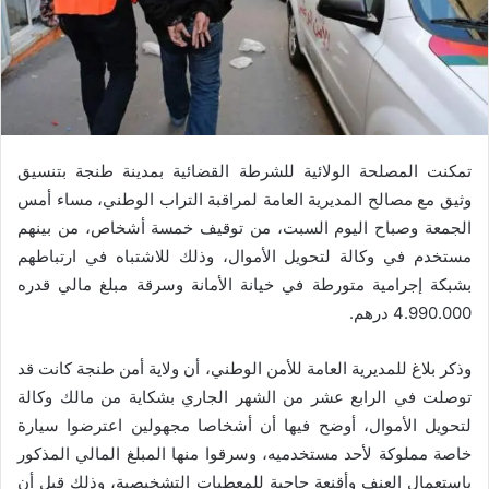
تمكنت المصلحة الولائية للشرطة القضائية بمدينة طنجة بتنسيق
وثيق مع مصالح المديرية العامة لمراقبة التراب الوطني، مساء أمس
الجمعة وصباح اليوم السبت، من توقيف خمسة أشخاص، من بينهم
مستخدم في وكالة لتحويل الأموال، وذلك للاشتباه في ارتباطهم
بشبكة إجرامية متورطة في خيانة الأمانة وسرقة مبلغ مالي قدره
4.990.000 درهم.
وذكر بلاغ للمديرية العامة للأمن الوطني، أن ولاية أمن طنجة كانت قد
توصلت في الرابع عشر من الشهر الجاري بشكاية من مالك وكالة
لتحويل الأموال، أوضح فيها أن أشخاصا مجهولين اعترضوا سيارة
خاصة مملوكة لأحد مستخدميه، وسرقوا منها المبلغ المالي المذكور
باستعمال العنف وأقنعة حاجبة للمعطيات التشخيصية، وذلك قبل أن