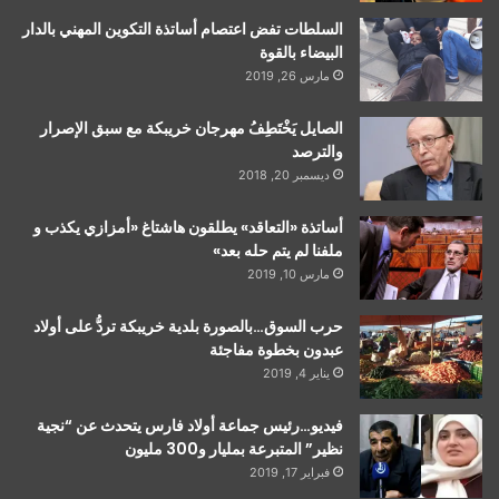
السلطات تفض اعتصام أساتذة التكوين المهني بالدار
البيضاء بالقوة
مارس 26, 2019
الصايل يَخْتَطِفُ مهرجان خريبكة مع سبق الإصرار
والترصد
ديسمبر 20, 2018
أساتذة «التعاقد» يطلقون هاشتاغ «أمزازي يكذب و
ملفنا لم يتم حله بعد»
مارس 10, 2019
حرب السوق…بالصورة بلدية خريبكة تردُّ على أولاد
عبدون بخطوة مفاجئة
يناير 4, 2019
فيديو…رئيس جماعة أولاد فارس يتحدث عن “نجية
نظير” المتبرعة بمليار و300 مليون
فبراير 17, 2019