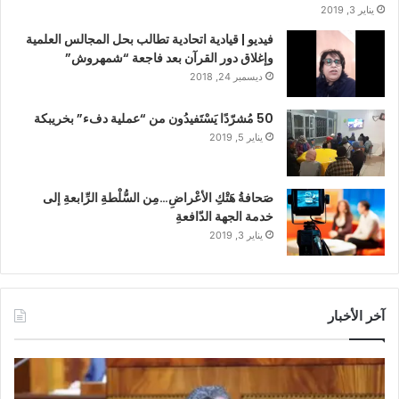
يناير 3, 2019
فيديو | قيادية اتحادية تطالب بحل المجالس العلمية
وإغلاق دور القرآن بعد فاجعة “شمهروش”
ديسمبر 24, 2018
50 مُشرّدًا يَسْتَفيدُون من “عملية دفء” بخريبكة
يناير 5, 2019
صَحافةُ هَتْكِ الأعْراضِ…مِن السُّلْطةِ الرِّابعةِ إلى
خدمة الجهة الدّافعةِ
يناير 3, 2019
آخر الأخبار