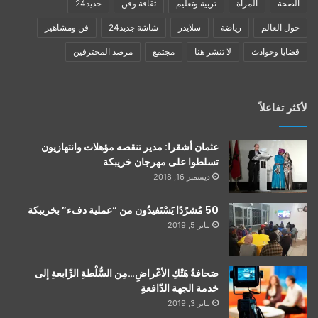
الصحة
المرأة
تربية وتعليم
ثقافة وفن
جديد24
حول العالم
رياضة
سلايدر
شاشة جديد24
فن ومشاهير
قضايا وحوادث
لا تنشر هنا
مجتمع
مرصد المحترفين
لأكثر تفاعلاً
عثمان أشقرا: مدير تنقصه مؤهلات وانتهازيون
تسلطوا على مهرجان خريبكة
ديسمبر 16, 2018
50 مُشرّدًا يَسْتَفيدُون من “عملية دفء” بخريبكة
يناير 5, 2019
صَحافةُ هَتْكِ الأعْراضِ…مِن السُّلْطةِ الرِّابعةِ إلى
خدمة الجهة الدّافعةِ
يناير 3, 2019