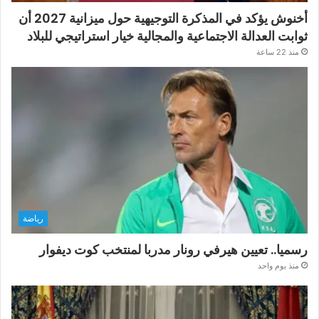
أخنوش يؤكد في المذكرة التوجيهية حول ميزانية 2027 أن
ثوابت العدالة الاجتماعية والمجالية خيار استراتيجي للبلاد
منذ 22 ساعة
رياضة
رسميا.. تعيين هيرفي رونار مدربا لمنتخب كوت ديفوار
منذ يوم واحد