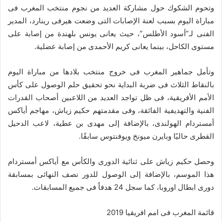
وتحوم الشكوك حول مشاركة العديد من نجوم منتخب المغرب فى
مباراة اليوم بسبب لعنة الإصابات التى وضعت هيرفى رينارد، المدير
الفنى لـ”أسود الأطلس”، حيث يعانى يونس بلهندة من إصابة على
مستوى الكاحل، بينما يعانى كريم الأحمدى من إصابة عضلية.
وتأمل جماهير المغرب فى خروج منتخب بلادها من مباراة اليوم
بالنقاط الثلاث فى ضربة البداية نحو تحقيق حلم الوصول على كأس
الأمم الأفريقية، فى ظل تواجد العديد من اللاعبين أصحاب القدرات
الفنية والتهديفية الفائقة، وفى مقدمتهم حكيم زياش، مهاجم أياكس
أمستردام الهولندى، بالإضافة إلى مهدى بن عطية، لاعب الدحيل
القطرى حاليًا وبايرن ميونخ ويوفنتوس سابقًا.
وحصل حكيم زياش على ثنائية الدورى والكأس مع أياكس أمستردام
هذا الموسم، بالإضافة إلى الوصول للدور نصف النهائى بمسابقة
دورى ابطال اوروبا، كما سجل 24 هدفاً فى جميع المسابقات.
قائمة المغرب فى امم افريقيا 2019