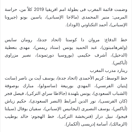
وضمت قائمة المغرب فى بطولة امم افريقيا 2019 كلاً من، حراسة
المرمى: منير المحمدى (مالاجا الإسبانى)، ياسين بونو (جيرونا
الإسبانى)، أحمد التكناوتي (الوداد).
خط الدفاع: مروان دا كوستا (اتحاد جدة)، رومان سايس
(ولفرهامبتون)، عبد الحميد يونس (ستاد ريمس)، مهدى بنعطية
(الدحيل)، أشرف حكيمى (بوروسيا دورتموند)، نصير مزراوى
(أياكس).
رينارد مدرب المغرب
خط الوسط: كريم الأحمدى (اتحاد جدة)، يوسف آيت بن ناصر (سانت
إيتيان الفرنسي)، المهدي بوربيعة (ساسولو)، مبارك بوصوفة
(الشباب السعودي)، يونس بلهندة (جالاطا سراي التركى)، فيصل فجر
(كان الفرنسى)، نور الدين أمرابط (النصر السعودى)، حكيم زياش
(أياكس)، يوسف النصيرى (ليجانيس الإسباني)، سفيان بوفال (سيلتا
فيجو)، نبيل درار (فنربخشة التركى)، خط الهجوم: خالد بوطيب
(الزمالك)، أسامة إدريسى (ألكمار).