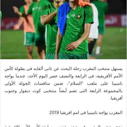
يستهل منتخب المغرب رحلة البحث عن ثانى ألقابه فى بطولة كأس
الأمم الأفريقية، فى الرابعة والنصف عصر اليوم الأحد، عندما يواجه
ناميبيا على ملعب “السلام”، ضمن منافسات الجولة الأولى
بالمجموعة الرابعة التى تضم أيضاً منتخبى كوت ديفوار وجنوب
أفريقيا.
المغرب يواجه ناميبيا فى امم افريقيا 2019
نجح منتخب المغرب فى حجز مقعده بمسابقة كأس الأمم الافريقية