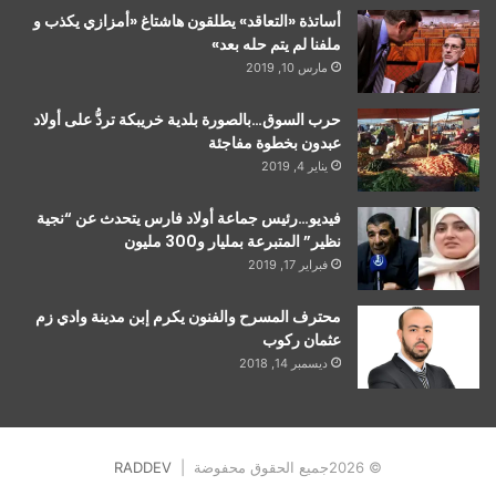
أساتذة «التعاقد» يطلقون هاشتاغ «أمزازي يكذب و
ملفنا لم يتم حله بعد»
مارس 10, 2019
حرب السوق…بالصورة بلدية خريبكة تردُّ على أولاد
عبدون بخطوة مفاجئة
يناير 4, 2019
فيديو…رئيس جماعة أولاد فارس يتحدث عن “نجية
نظير” المتبرعة بمليار و300 مليون
فبراير 17, 2019
محترف المسرح والفنون يكرم إبن مدينة وادي زم
عثمان ركوب
ديسمبر 14, 2018
© 2026جميع الحقوق محفوضة |
RADDEV