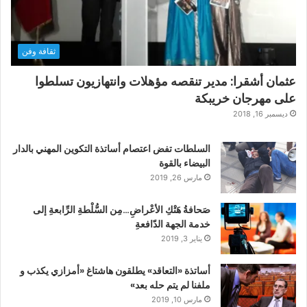
ثقافة وفن
عثمان أشقرا: مدير تنقصه مؤهلات وانتهازيون تسلطوا
على مهرجان خريبكة
ديسمبر 16, 2018
السلطات تفض اعتصام أساتذة التكوين المهني بالدار
البيضاء بالقوة
مارس 26, 2019
صَحافةُ هَتْكِ الأعْراضِ…مِن السُّلْطةِ الرِّابعةِ إلى
خدمة الجهة الدّافعةِ
يناير 3, 2019
أساتذة «التعاقد» يطلقون هاشتاغ «أمزازي يكذب و
ملفنا لم يتم حله بعد»
مارس 10, 2019