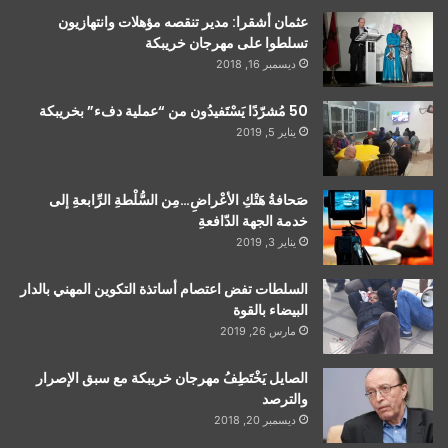
عثمان أشقرا: مدير تنقصه مؤهلات وانتهازيون
تسلطوا على مهرجان خريبكة
ديسمبر 16, 2018
50 مُشرّدًا يَسْتَفيدُون من “عملية دفء” بخريبكة
يناير 5, 2019
صَحافةُ هَتْكِ الأعْراضِ…مِن السُّلْطةِ الرِّابعةِ إلى
خدمة الجهة الدّافعةِ
يناير 3, 2019
السلطات تفض اعتصام أساتذة التكوين المهني بالدار
البيضاء بالقوة
مارس 26, 2019
الصايل يَخْتَطِفُ مهرجان خريبكة مع سبق الإصرار
والترصد
ديسمبر 20, 2018