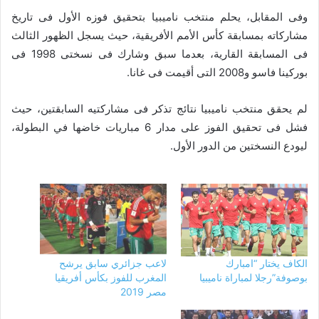
وفى المقابل، يحلم منتخب ناميبيا بتحقيق فوزه الأول فى تاريخ
مشاركاته بمسابقة كأس الأمم الأفريقية، حيث يسجل الظهور الثالث
فى المسابقة القارية، بعدما سبق وشارك فى نسختى 1998 فى
بوركينا فاسو و2008 التى أقيمت فى غانا.
لم يحقق منتخب ناميبيا نتائج تذكر فى مشاركتيه السابقتين، حيث
فشل فى تحقيق الفوز على مدار 6 مباريات خاضها في البطولة،
ليودع النسختين من الدور الأول.
الكاف يختار “امبارك
لاعب جزائري سابق يرشح
بوصوفة”رجلا لمباراة ناميبيا
المغرب للفوز بكأس أفريقيا
مصر 2019