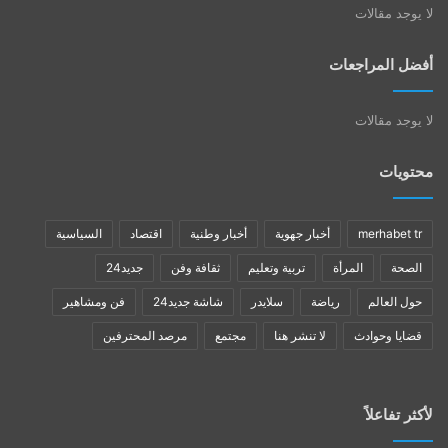
لا يوجد مقالات
أفضل المراجعات
لا يوجد مقالات
محتويات
merhabet tr
أخبار جهوية
أخبار وطنية
اقتصاد
السياسية
الصحة
المرأة
تربية وتعليم
ثقافة وفن
جديد24
حول العالم
رياضة
سلايدر
شاشة جديد24
فن ومشاهير
قضايا وحوادث
لا تنشر هنا
مجتمع
مرصد المحترفين
لأكثر تفاعلاً