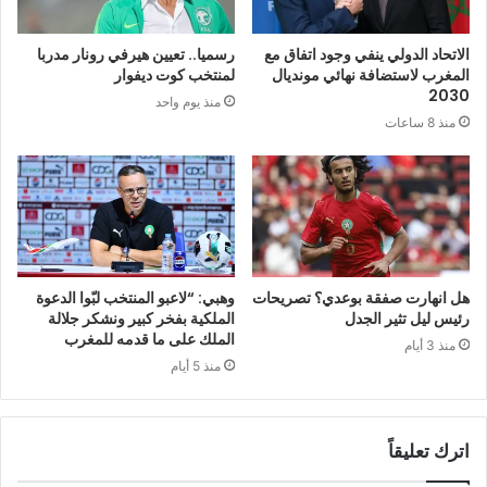
الاتحاد الدولي ينفي وجود اتفاق مع
رسميا.. تعيين هيرفي رونار مدربا
المغرب لاستضافة نهائي مونديال
لمنتخب كوت ديفوار
2030
منذ يوم واحد
منذ 8 ساعات
هل انهارت صفقة بوعدي؟ تصريحات
وهبي: “لاعبو المنتخب لبّوا الدعوة
رئيس ليل تثير الجدل
الملكية بفخر كبير ونشكر جلالة
الملك على ما قدمه للمغرب
منذ 3 أيام
منذ 5 أيام
اترك تعليقاً