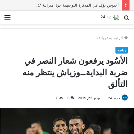
أخنوش يؤكد في المذكرة التوجيهية حول ميزانية 2027 أن ثوابت العدالة الاجتماعية والمجالية خيار استراتيجي للبلاد
بحث
الق
عن
الرئيسية
/
رياضة
رياضة
الأسُود يرفعون شعار النصر في
ضربة البداية…وزياش ينتظر منه
التألق
جديد 24
يونيو 23, 2019
0
8