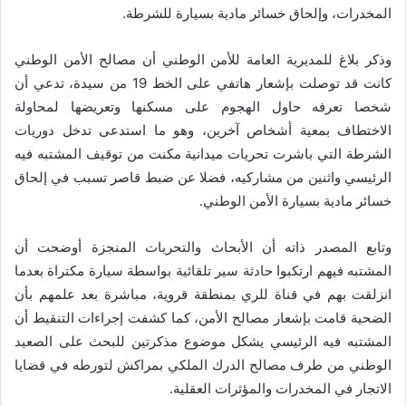
المخدرات، وإلحاق خسائر مادية بسيارة للشرطة.
وذكر بلاغ للمديرية العامة للأمن الوطني أن مصالح الأمن الوطني
كانت قد توصلت بإشعار هاتفي على الخط 19 من سيدة، تدعي أن
شخصا تعرفه حاول الهجوم على مسكنها وتعريضها لمحاولة
الاختطاف بمعية أشخاص آخرين، وهو ما استدعى تدخل دوريات
الشرطة التي باشرت تحريات ميدانية مكنت من توقيف المشتبه فيه
الرئيسي واثنين من مشاركيه، فضلا عن ضبط قاصر تسبب في إلحاق
خسائر مادية بسيارة الأمن الوطني.
وتابع المصدر ذاته أن الأبحاث والتحريات المنجزة أوضحت أن
المشتبه فيهم ارتكبوا حادثة سير تلقائية بواسطة سيارة مكتراة بعدما
انزلقت بهم في قناة للري بمنطقة قروية، مباشرة بعد علمهم بأن
الضحية قامت بإشعار مصالح الأمن، كما كشفت إجراءات التنقيط أن
المشتبه فيه الرئيسي يشكل موضوع مذكرتين للبحث على الصعيد
الوطني من طرف مصالح الدرك الملكي بمراكش لتورطه في قضايا
الاتجار في المخدرات والمؤثرات العقلية.