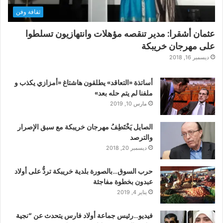
ثقافة وفن
عثمان أشقرا: مدير تنقصه مؤهلات وانتهازيون تسلطوا
على مهرجان خريبكة
ديسمبر 16, 2018
أساتذة «التعاقد» يطلقون هاشتاغ «أمزازي يكذب و
ملفنا لم يتم حله بعد»
مارس 10, 2019
الصايل يَخْتَطِفُ مهرجان خريبكة مع سبق الإصرار
والترصد
ديسمبر 20, 2018
حرب السوق…بالصورة بلدية خريبكة تردُّ على أولاد
عبدون بخطوة مفاجئة
يناير 4, 2019
فيديو…رئيس جماعة أولاد فارس يتحدث عن “نجية