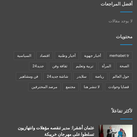
أفضل المراجعات
لا يوجد مقالات
محتويات
merhabet tr
أخبار جهوية
أخبار وطنية
اقتصاد
السياسية
الصحة
المرأة
تربية وتعليم
ثقافة وفن
جديد24
حول العالم
رياضة
سلايدر
شاشة جديد24
فن ومشاهير
قضايا وحوادث
لا تنشر هنا
مجتمع
مرصد المحترفين
لأكثر تفاعلاً
عثمان أشقرا: مدير تنقصه مؤهلات وانتهازيون
تسلطوا على مهرجان خريبكة