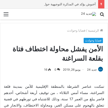
أخنوش يؤكد في المذكرة التوجيهية حول ميزانية 2027 أن ثوابت العدالة الاجتماعية والمجالية خيار استراتيجي للبلاد
بحث
الق
عن
الرئيسية
/
قضايا وحوادث
قضايا وحوادث
الأمن يفشل محاولة اختطاف فتاة
بقلعة السراغنة
جديد 24
يونيو 26, 2019
0
16
تمكنت عناصر الشرطة بالمنطقة الإقليمية للأمن بمدينة قلعة
السراغنة، مساء أمس الثلاثاء ، من توقيف أربعة أشخاص، أحدهم
قاصر يبلغ من العمر 17 سنة، وذلك للاشتباه في تورطهم في قضية
تتعلق بالهجوم على مسكن الغير، ومحاولة الاختطاف، والاتجار في