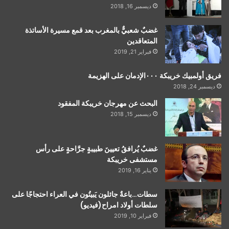
ديسمبر 16, 2018
غضبٌ شعبيٌّ بالمغرب بعد قمع مسيرة الأساتذة
المتعاقدين
فبراير 21, 2019
فريق أولمبيك خريبكة ٠٠٠الإدمان على الهزيمة
ديسمبر 24, 2018
البحث عن مهرجان خريبكة المفقود
ديسمبر 15, 2018
غضبٌ يُرافقُ تعيينَ طبيبةٍ جرَّاحةٍ على رأس
مستشفى خريبكة
يناير 16, 2019
سطات…باعةٌ جائلون يَبيتُون في العراء احتجاجًا على
سلطات أولاد امراح(فيديو)
فبراير 10, 2019