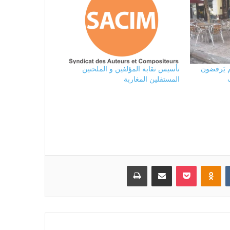
 يَرفضون
تأسيس نقابة المؤلفين و الملحنين
المستقلين المغاربة
بوكيت
Odnoklassniki
مشاركة عبر البريد
طباعة