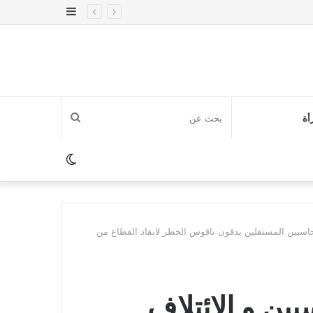
إضافة
عمود
جانبي
بحث
أة
عن
الوضع
المظلم
محاسبين المستقلين يدقون ناقوس الخطر لانقاد القطاع من
ين و الائتلاف