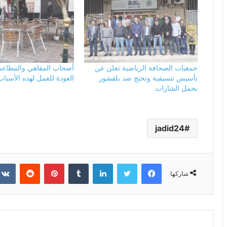
جمعيات الصحافة الرياضية تعلن عن
أصحاب المقاهي والمطاعم
تأسيس تنسيقية وتحتج ضد بلقشور
العودة للعمل لهذه الأسباب
بحمل الشارات
jadid24
فيسبوك
تويتر
لينكدإن
بينتيريست
شاركها