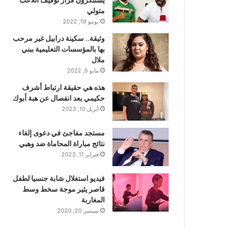
متولي
يونيو 19, 2022
وثيقة.. سكينة درابيل غير مرحب
بها بالمؤسسات التعليمية ببني
ملال
مايو 6, 2022
هذه هي حقيقة ارتباط أشرف
حكيمي بعد انفصال عن هبة أبوك
أبريل 10, 2023
مستجد مفاجئ في دعوى إلغاء
نتائج مباراة المحاماة ضد وهبي
فبراير 11, 2023
فيديو استغلال شابة جنسيا لطفل
قاصر يثير موجة سخط وسط
المغاربة
سبتمبر 20, 2020