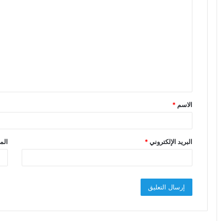
ا
ل
ت
ع
ل
ي
ق
الاسم
*
*
البريد الإلكتروني
*
الم