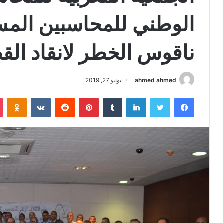
الوطني للمحاسبين المس
ناقوس الخطر لانقاد القط
ahmed ahmed
يونيو 27, 2019
فيسبوك
تويتر
لينكدإن
بينتيريست
iki