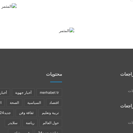
اجعات
محتويات
لات
merhabet tr
أخبار جهوية
أخبار
اقتصاد
السياسية
الصحة
ا
اجعات
تربية وتعليم
ثقافة وفن
جديد24
لات
حول العالم
رياضة
سلايدر
شاشة جديد24
فن ومشاهير