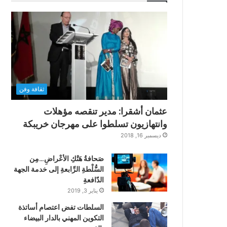
ثقافة وفن
عثمان أشقرا: مدير تنقصه مؤهلات
وانتهازيون تسلطوا على مهرجان خريبكة
ديسمبر 16, 2018
صَحافةُ هَتْكِ الأعْراضِ…مِن
السُّلْطةِ الرِّابعةِ إلى خدمة الجهة
الدّافعةِ
يناير 3, 2019
السلطات تفض اعتصام أساتذة
التكوين المهني بالدار البيضاء