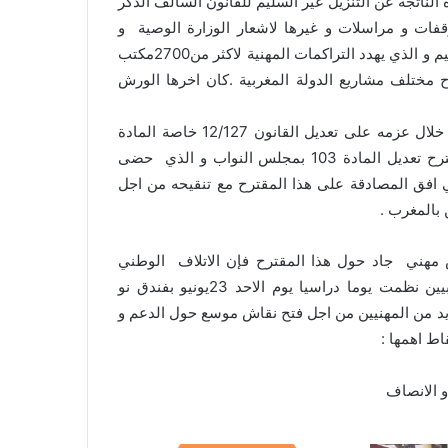
ة الناتجة عن التنزيل غير السليم للقانون السالف الذكر
قفات و مراسلات و غيرها لاشعار الوزارة الوصية و
المشروع بضرورة الاسراع من اجل اصلاح الخطأ التشريعي الجسيم و الذي يهدد التراكمات المهنية لاكثر من2700مكتب
 مختلف مشاريع الدولة المغربية .كان اخرها الورش
فإن المهنيين و هم يقفون امام التجاوب الايجابي للمشروع من خلال عزمه على تعديل القانون 12/127 خاصة المادة
الاقصائية 103, حيث تم التجاوب الفعلي يوم 21/05/2019 لمقترح تعديل المادة 103 بمجلس النواب و الذي حضى
ي افق المصادقة على هذا المقترح مع تنقيحه من اجل
 بالمغرب .
ش مهني جاد حول هذا المقترح فإن الاتلاف الوطني
للمحاسبيين المستقليين بالمغرب و الجمعية المغربية للمحاسبيين نظمت يوما دراسيا يوم الاحد 23يونيو بفندق نو
لعديد من المهنيين من اجل فتح نقاش موسع حول الدعم و
ط اهمها :
و الانصاف