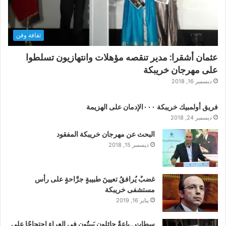
ثقافة وفن
عثمان أشقرا: مدير تنقصه مؤهلات وانتهازيون تسلطوا
على مهرجان خريبكة
ديسمبر 16, 2018
فريق أولمبيك خريبكة ٠٠٠الإدمان على الهزيمة
ديسمبر 24, 2018
البحث عن مهرجان خريبكة المفقود
ديسمبر 15, 2018
غضبٌ يُرافقُ تعيينَ طبيبةٍ جرَّاحةٍ على رأس
مستشفى خريبكة
يناير 16, 2019
سطات…باعةٌ جائلون يَبيتُون في العراء احتجاجًا على