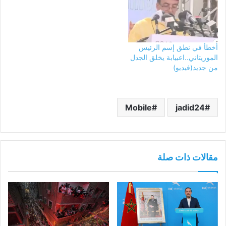
أخطأ في نطق إسم الرئيس
الموريتاني..اعبيابة يخلق الجدل
من جديد(فيديو)
Mobile
jadid24
مقالات ذات صلة