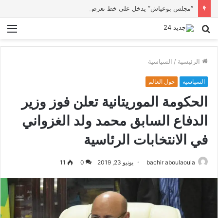
“مجلس بوعياش” يدخل على خط تعرض شاب لتهديد من فرد القوات العمومية
بحث
الق
عن
الرئيسية
/
السياسية
السياسية
حول العالم
الحكومة الموريتانية تعلن فوز وزير
الدفاع السابق محمد ولد الغزواني
في الانتخابات الرئاسية
bachir aboulaoula
يونيو 23, 2019
0
11