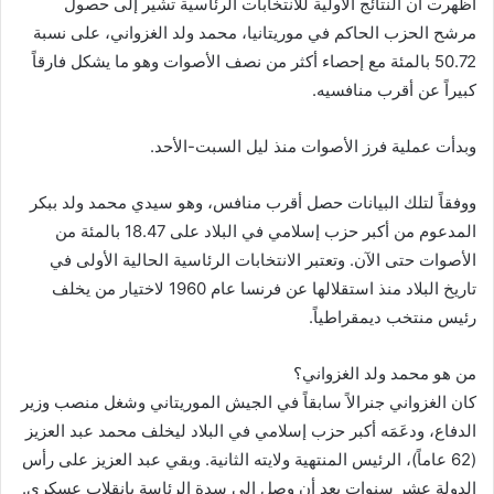
أظهرت أن النتائج الأولية للانتخابات الرئاسية تشير إلى حصول
مرشح الحزب الحاكم في موريتانيا، محمد ولد الغزواني، على نسبة
50.72 بالمئة مع إحصاء أكثر من نصف الأصوات وهو ما يشكل فارقاً
كبيراً عن أقرب منافسيه.
وبدأت عملية فرز الأصوات منذ ليل السبت-الأحد.
ووفقاً لتلك البيانات حصل أقرب منافس، وهو سيدي محمد ولد ببكر
المدعوم من أكبر حزب إسلامي في البلاد على 18.47 بالمئة من
الأصوات حتى الآن. وتعتبر الانتخابات الرئاسية الحالية الأولى في
تاريخ البلاد منذ استقلالها عن فرنسا عام 1960 لاختيار من يخلف
رئيس منتخب ديمقراطياً.
من هو محمد ولد الغزواني؟
كان الغزواني جنرالاً سابقاً في الجيش الموريتاني وشغل منصب وزير
الدفاع، ودعَمَه أكبر حزب إسلامي في البلاد ليخلف محمد عبد العزيز
(62 عاماً)، الرئيس المنتهية ولايته الثانية. وبقي عبد العزيز على رأس
الدولة عشر سنوات بعد أن وصل إلى سدة الرئاسة بانقلاب عسكري.