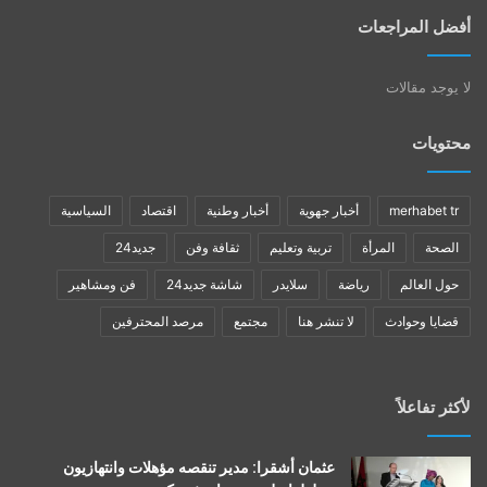
أفضل المراجعات
لا يوجد مقالات
محتويات
merhabet tr
أخبار جهوية
أخبار وطنية
اقتصاد
السياسية
الصحة
المرأة
تربية وتعليم
ثقافة وفن
جديد24
حول العالم
رياضة
سلايدر
شاشة جديد24
فن ومشاهير
قضايا وحوادث
لا تنشر هنا
مجتمع
مرصد المحترفين
لأكثر تفاعلاً
عثمان أشقرا: مدير تنقصه مؤهلات وانتهازيون