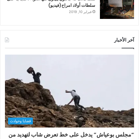
سلطات أولاد امراح(فيديو)
فبراير 10, 2019
آخر الأخبار
قضايا وحوادث
“مجلس بوعياش” يدخل على خط تعرض شاب لتهديد من