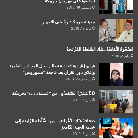
تسلطوا على مهرجان خريبكة
ديسمبر 16, 2018
مدينـة خريبكـة وخُطـى التَغييـر
مايو 12, 2019
اَلصَّحْوَةُ الثَّقافيَّةُ…تلك السُّلطةُ المُزْعجةُ
يناير 3, 2019
فيديو | قيادية اتحادية تطالب بحل المجالس العلمية
وإغلاق دور القرآن بعد فاجعة “شمهروش”
ديسمبر 24, 2018
50 مُشرّدًا يَسْتَفيدُون من “عملية دفء” بخريبكة
يناير 5, 2019
صَحافةُ هَتْكِ الأعْراضِ…مِن السُّلْطةِ الرِّابعةِ إلى
خدمة الجهة الدّافعةِ
يناير 3, 2019