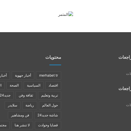
اجعات
محتويات
لات
merhabet tr
أخبار جهوية
أخبار
اقتصاد
السياسية
الصحة
ا
اجعات
تربية وتعليم
ثقافة وفن
جديد24
لات
حول العالم
رياضة
سلايدر
شاشة جديد24
فن ومشاهير
قضايا وحوادث
لا تنشر هنا
مجتم