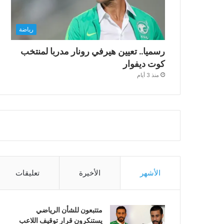
رياضة
رسميا.. تعيين هيرفي رونار مدربا لمنتخب
كوت ديفوار
منذ 3 أيام
الأشهر
الأخيرة
تعليقات
متتبعون للشأن الرياضي
يستنكرون قرار توقيف اللاعب