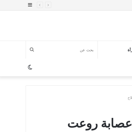
إضافة
عمود
جانبي
بحث
أة
عن
الوضع
المظلم
اج
 عصابة روعت