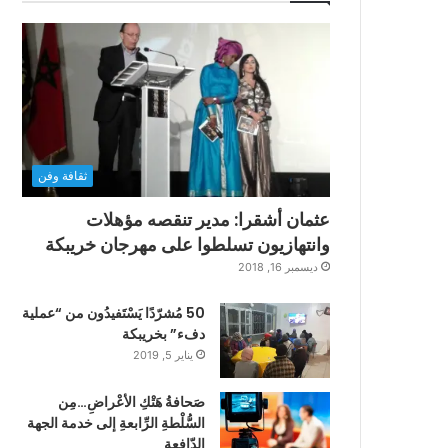
ثقافة وفن
عثمان أشقرا: مدير تنقصه مؤهلات
وانتهازيون تسلطوا على مهرجان خريبكة
ديسمبر 16, 2018
50 مُشرّدًا يَسْتَفيدُون من “عملية
دفء” بخريبكة
يناير 5, 2019
صَحافةُ هَتْكِ الأعْراضِ…مِن
السُّلْطةِ الرِّابعةِ إلى خدمة الجهة
الدّافعةِ