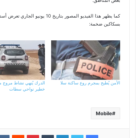
بعض المناطق.
كما يظهر هذا الفيديو المصور بتاريخ 
بسكاكين ضخمة:
الأمن يُطيح بمجرم روع ساكنة سلا
الدرك يُنهي نشاط مروج 
خطير نواحي سطات
Mobile
فيسبوك
تويتر
لينكدإن
بينتيريست