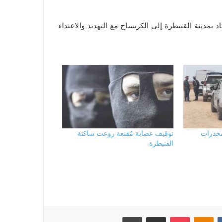
10 يونيو الجاري تعرض أستاذ بمدينة القنيطرة إلى الكريساج مع التهديد والاعتداء
مخدرات
توقيف عصابة مُقنعة روعت ساكنة
القنيطرة
بوكيت
Odnoklassniki
مشاركة عبر البريد
طباعة