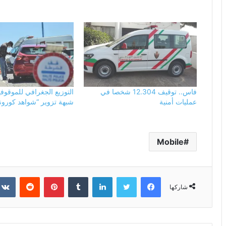
فاس.. توقيف 12.304 شخصا في
التوزيع الجغرافي للموقو
عمليات أمنية
شبهة تزوير “شواهد كورونا
Mobile
فيسبوك
تويتر
لينكدإن
بينتيريست
شاركها