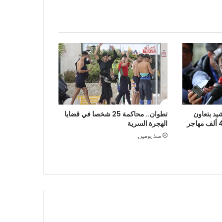
يد بتعاون
تطوان.. محاكمة 25 شخصا في قضايا
الرباط في إعادة قرابة 48 ألف مهاجر
الهجرة السرية
منذ يومين