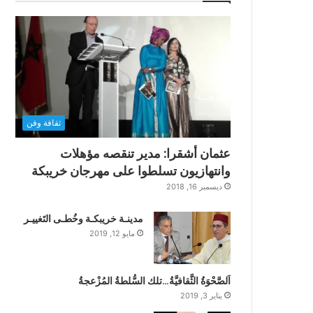
ثقافة وفن
عثمان أشقرا: مدير تنقصه مؤهلات
وانتهازيون تسلطوا على مهرجان خريبكة
ديسمبر 16, 2018
مدينـة خريبكـة وخُطـى التَغييـر
مايو 12, 2019
اَلصَّحْوَةُ الثَّقافيَّةُ…تلك السُّلطةُ المُزْعجةُ
يناير 3, 2019