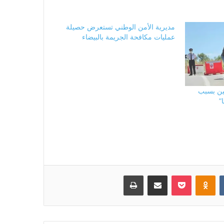
مديرية الأمن الوطني تستعرض حصيلة
عمليات مكافحة الجريمة بالبيضاء
فين بسبب
”
بوكيت
Odnoklassniki
مشاركة عبر البريد
طباعة