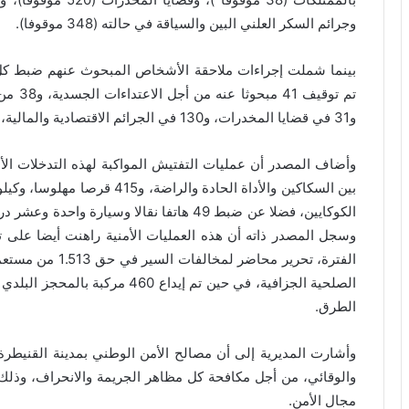
وجرائم السكر العلني البين والسياقة في حالته (348 موقوفا).
بينما شملت إجراءات ملاحقة الأشخاص المبحوث عنهم ضبط ك
و31 في قضايا المخدرات، و130 في الجرائم الاقتصادية والمالية، وأخيرا 209 مبحوثا عنه في جرائم أخرى مختلفة.
الكوكايين، فضلا عن ضبط 49 هاتفا نقالا وسيار
وسجل المصدر ذاته أن هذه العمليات الأمنية راهنت أيضا على 
الصلحية الجزافية، في حين تم إيداع
الطرق.
وأشارت المديرية إلى أن مصالح الأمن الوطني بمدينة القنيطرة 
والوقائي، من أجل مكافحة كل مظاهر الجريمة والانحراف، وذلك 
مجال الأمن.