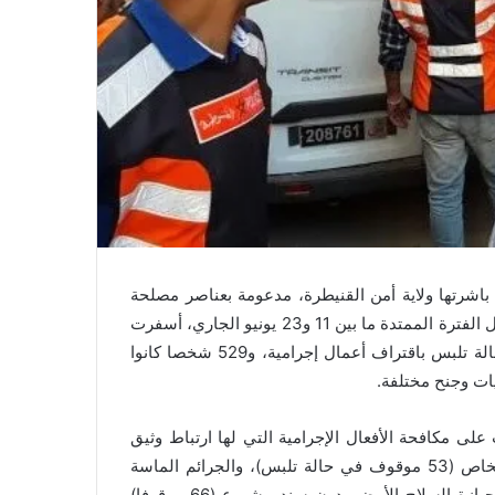
ي باشرتها ولاية أمن القنيطرة، مدعومة بعناصر مصلحة
الأبحاث والتدخلات التابعة للفرقة الوطنية للشرطة القضائية، خلال الفترة الممتدة ما بين 11 و23 يونيو الجاري، أسفرت
عن توقيف 1.644 مشتبه فيه، من بينهم 1.115 تم ضبطهم في حالة تلبس باقتراف أعمال إجرامية، و529 شخصا كانوا
ت وجنح مختلفة.
على مكافحة الأفعال الإجرامية التي لها ارتباط وثيق
بالشعور بالأمن لدى المواطنين، خصوصا الجرائم الماسة بالأشخاص (53 موقوف في حالة تلبس)، والجرائم الماسة
بالممتلكات (38 موقوفا )، وقضايا المخدرات (520 موقوفا)، وحيازة السلاح الأبيض بدون سند مشروع (66 موقوفا)