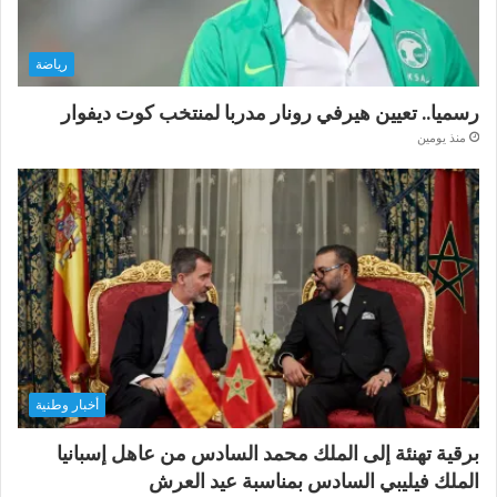
رياضة
رسميا.. تعيين هيرفي رونار مدربا لمنتخب كوت ديفوار
منذ يومين
أخبار وطنية
برقية تهنئة إلى الملك محمد السادس من عاهل إسبانيا
الملك فيليبي السادس بمناسبة عيد العرش