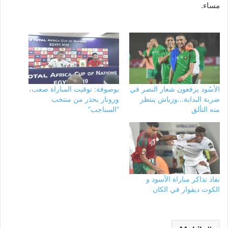
مساء.
الأسُود يرفعون شعار النصر في
بوصوفة: توقيت المباراة صعب،
ضربة البداية…وزياش ينتظر
ورونار يحذر من منتخب
منه التألق
“السناجب”
نفاذ تذاكر مباراة الأسود و
الكوت ديفوار في الكان