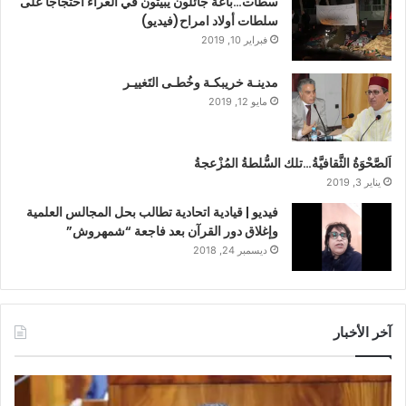
سطات…باعةٌ جائلون يَبيتُون في العراء احتجاجًا على
سلطات أولاد امراح(فيديو)
فبراير 10, 2019
مدينـة خريبكـة وخُطـى التَغييـر
مايو 12, 2019
اَلصَّحْوَةُ الثَّقافيَّةُ…تلك السُّلطةُ المُزْعجةُ
يناير 3, 2019
فيديو | قيادية اتحادية تطالب بحل المجالس العلمية
وإغلاق دور القرآن بعد فاجعة “شمهروش”
ديسمبر 24, 2018
آخر الأخبار