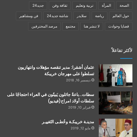
الصحة
المرأة
تربية وتعليم
ثقافة وفن
جديد24
حول العالم
رياضة
سلايدر
شاشة جديد24
فن ومشاهير
قضايا وحوادث
لا تنشر هنا
مجتمع
مرصد المحترفين
لأكثر تفاعلاً
عثمان أشقرا: مدير تنقصه مؤهلات وانتهازيون
تسلطوا على مهرجان خريبكة
ديسمبر 16, 2018
سطات…باعةٌ جائلون يَبيتُون في العراء احتجاجًا على
سلطات أولاد امراح(فيديو)
فبراير 10, 2019
مدينـة خريبكـة وخُطـى التَغييـر
مايو 12, 2019