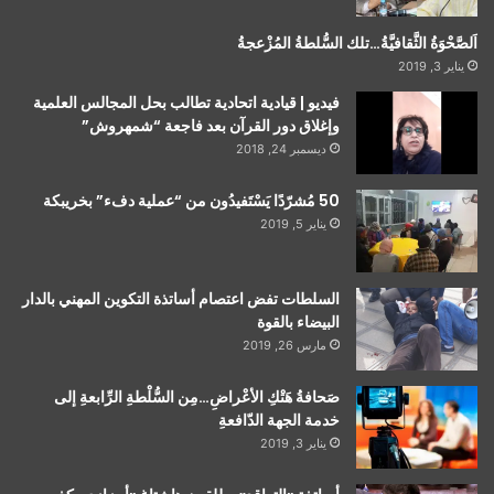
اَلصَّحْوَةُ الثَّقافيَّةُ…تلك السُّلطةُ المُزْعجةُ
يناير 3, 2019
فيديو | قيادية اتحادية تطالب بحل المجالس العلمية
وإغلاق دور القرآن بعد فاجعة “شمهروش”
ديسمبر 24, 2018
50 مُشرّدًا يَسْتَفيدُون من “عملية دفء” بخريبكة
يناير 5, 2019
السلطات تفض اعتصام أساتذة التكوين المهني بالدار
البيضاء بالقوة
مارس 26, 2019
صَحافةُ هَتْكِ الأعْراضِ…مِن السُّلْطةِ الرِّابعةِ إلى
خدمة الجهة الدّافعةِ
يناير 3, 2019