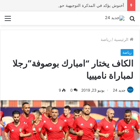
أخنوش يؤكد في المذكرة التوجيهية حول ميزانية 2027 أن ثوابت العدالة الاجتماعية والمجالية خيار استراتيجي للبلاد
بحث
الق
عن
الرئيسية
/
رياضة
رياضة
الكاف يختار “امبارك بوصوفة”رجلا
لمباراة ناميبيا
جديد 24
يونيو 23, 2019
0
9