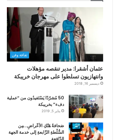
ثقافة وفن
عثمان أشقرا: مدير تنقصه مؤهلات
وانتهازيون تسلطوا على مهرجان خريبكة
ديسمبر 16, 2018
50 مُشرّدًا يَسْتَفيدُون من “عملية
دفء” بخريبكة
يناير 5, 2019
صَحافةُ هَتْكِ الأعْراضِ…مِن
السُّلْطةِ الرِّابعةِ إلى خدمة الجهة
الدّافعةِ