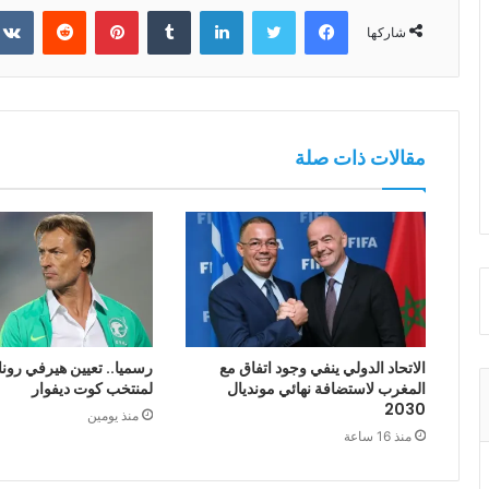
فيسبوك
تويتر
لينكدإن
بينتيريست
شاركها
مقالات ذات صلة
الاتحاد الدولي ينفي وجود اتفاق مع
رسميا.. تعيين هيرفي رونا
المغرب لاستضافة نهائي مونديال
لمنتخب كوت ديفوار
2030
منذ يومين
منذ 16 ساعة