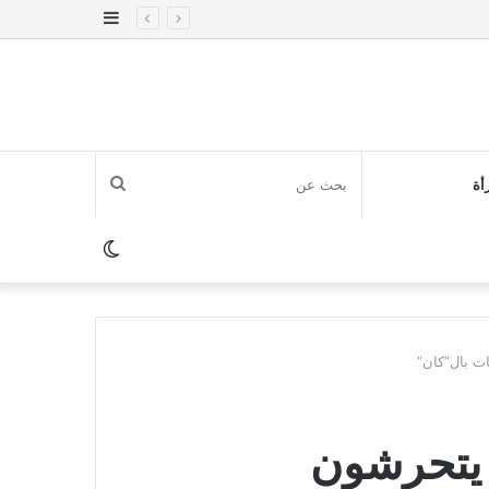
إضافة
عمود
جانبي
بحث
أة
عن
الوضع
المظلم
ت بال”كان”
 يتحرشون