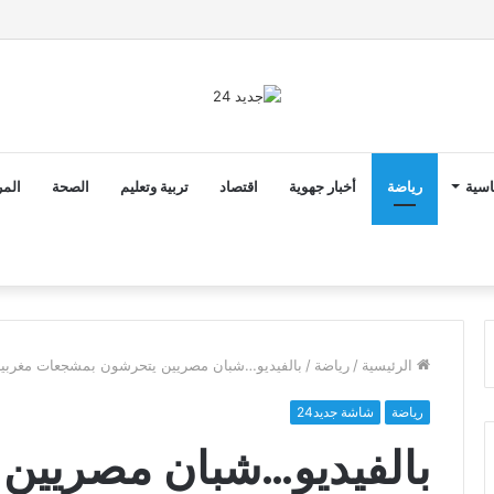
ن ثوابت العدالة الاجتماعية والمجالية خيار استراتيجي للبلاد
اسية
رياضة
أخبار جهوية
اقتصاد
تربية وتعليم
الصحة
المر
الرئيسية
/
رياضة
/
بالفيديو…شبان مصريين يتحرشون بمشجعات مغربيا
رياضة
شاشة جديد24
بالفيديو…شبان مصريين