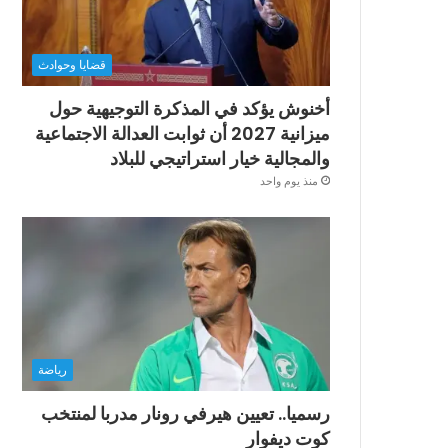
قضايا وحوادث
أخنوش يؤكد في المذكرة التوجيهية حول
ميزانية 2027 أن ثوابت العدالة الاجتماعية
والمجالية خيار استراتيجي للبلاد
منذ يوم واحد
رياضة
رسميا.. تعيين هيرفي رونار مدربا لمنتخب
كوت ديفوار