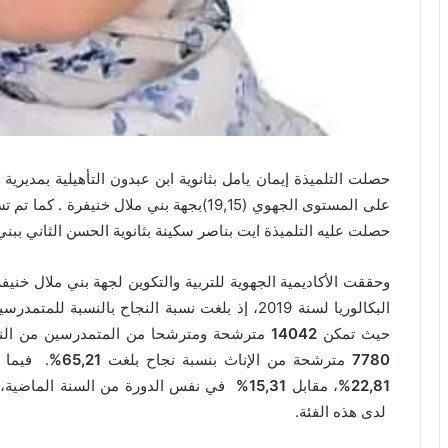
حصلت التلميذة إيمان يامل بثانوية ابن عبدون التأهيلية بمديرية
حصلت عليه التلميذة ايت بناصر سكينة بثانوية الحسن الثاني ببني 
وحققت الأكاديمية الجهوية للتربية والتكوين لجهة بني ملال خنيفر
البكالوريا لسنة 2019، إذ بلغت نسبة النجاح بالنسبة للمتمدرسين
حيث تمكن
14042
مترشحة ومترشحا من المتمدرسين من النجاح
7780
مترشحة من الإناث بنسبة نجاح بلغت
65,21%
. فيما ب
22,81%
، مقابل
15,31%
في نفس الدورة من السنة الماضية، م
لدى هذه الفئة.