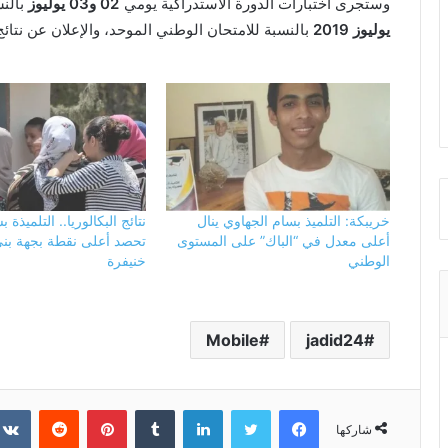
وستجرى اختبارات الدورة الاستدراكية يومي
02
و
03
يوليوز
بالنس
يوليوز
2019
بالنسبة للامتحان الوطني الموحد، والإعلان عن نتائج
خريبكة: التلميذ بسام الجهاوي ينال
نتائج البكالوريا.. التلميذة
أعلى معدل في “الباك” على المستوى
تحصد أعلى نقطة بجهة بني
الوطني
خنيفرة
Mobile
jadid24
فيسبوك
تويتر
لينكدإن
بينتيريست
شاركها