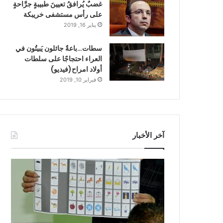
غضبٌ يُرافقُ تعيينَ طبيبةٍ جرَّاحةٍ
على رأس مستشفى خريبكة
يناير 16, 2019
سطات…باعةٌ جائلون يَبيتُون في
العراء احتجاجًا على سلطات
أولاد امراح(فيديو)
فبراير 10, 2019
آخر الأخبار