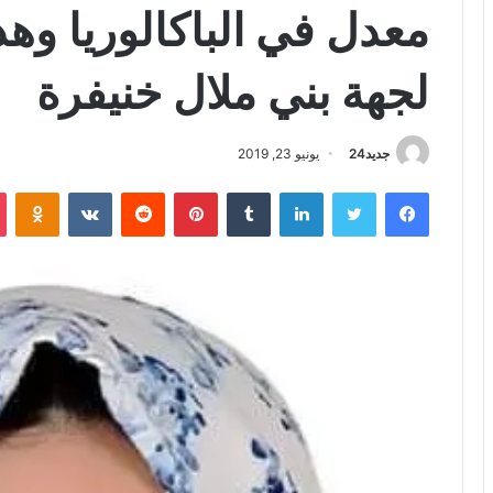
معدل في الباكالوريا وهذه
لجهة بني ملال خنيفرة
جديد24
يونيو 23, 2019
فيسبوك
تويتر
لينكدإن
بينتيريست
iki