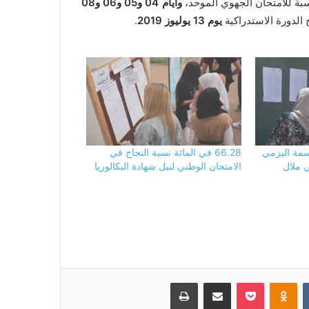
بة للامتحان الجهوي الموحد،
وأيام
04
و
05
و
06
و08
 الدورة الاستدراكية
يوم 13 يوليوز 2019
.
 بسمة اليزمي
66.28 في المائة نسبة النجاح في
 ملال
الامتحان الوطني لنيل شهادة البكالوريا
بوكيت
Odnoklassniki
مشاركة عبر البريد
طباعة