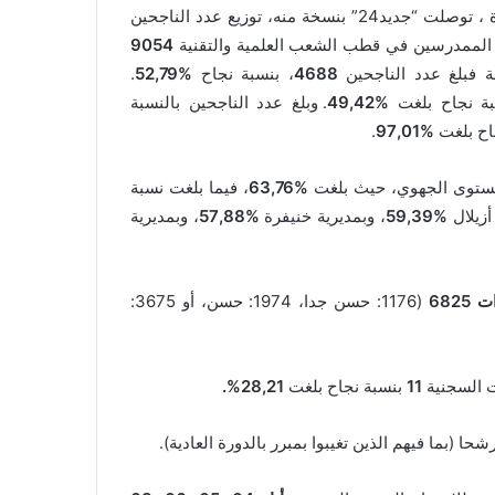
وكشف بلاغ للأكاديمية الجهوية للتربية والتكوين بني ملال خنيفرة ، توصلت “جديد24” بنسخة منه، توزيع عدد الناجحين
ن الممدرسين في قطب الشعب العلمية والتقنية
9054
ة فبلغ عدد الناجحين
4688
، بنسبة نجاح
%52,79
.
ة نجاح بلغت
%
49,42
. وبلغ عدد الناجحين بالنسبة
اح بلغت
%
97,01
.
لمستوى الجهوي، حيث بلغت
%
63,76
، فيما بلغت نسبة
أزيلال
%
59,39
، وبمديرية خنيفرة
%
57,88
، وبمديرية
6825
(1176: حسن جدا، 1974: حسن، أو 3675:
 السجنية
11
بنسبة نجاح بلغت
28,21%
.
 (بما فيهم الذين تغيبوا بمبرر بالدورة العادية).