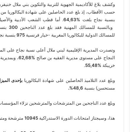
حسب الأقطاب، إذ بلغ عدد الحاصلين على شهادة البكالوريا م
بنسبة نجاح بلغت
%
64,63
. أما قطب الشعب الأدبية والأصيل
وبالنسبة للمسالك المهنية فقد بلغ عدد الناجحين
300
بنسب
للمسالك الدولية للبكالوريا المغربية -خيار فرنسية
975
بنسبة نج
وتصدرت المديرية الإقليمية لبني ملال أعلى نسبة نجاح على ا
النجاح على مستوى مديرية الفقيه بن صالح
%
62,68
، وبمديرية 
خريبكة
%
55,48
.
وبلغ عدد التلاميذ الحاصلين على شهادة البكالوريا
بإحدى الميزات 
مستحسن) بنسبة
48,6%
.
وبلغ عدد الناجحين من المترشحات والمترشحين نزلاء المؤسسات
هذا، وسيجتاز امتحانات الدورة الاستدراكية
10945
مترشحة ومترشحا