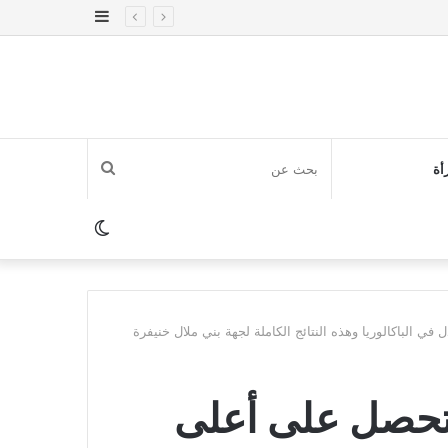
إضافة
عمود
جانبي
بحث
أة
عن
الوضع
المظلم
 الباكالوريا وهذه النتائج الكاملة لجهة بني ملال خنيفرة
 تحصل على أعلى