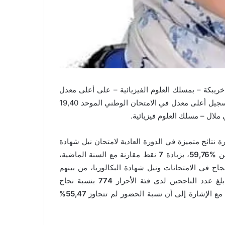
 خريبكة – بمسلك العلوم الفيزيائية – على أعلى معدل
على المستوى الجهوي (19,15)بجهة بني ملال خنيفرة . كما تم تسجيل أعلى معدل في الامتحان الوطني الموحد 19,40
ملال – مسلك العلوم فيزيائية.
ة نتائج متميزة في الدورة العادية لامتحان نيل شهادة
%59,76
، بزيادة
7
نقط مقارنة مع السنة الماضية،
 في الامتحانات ونيل شهادة البكالوريا، من بينهم
لغ عدد الناجحين لدى فئة الأحرار
774
بنسبة نجاح
ع الإشارة إلى أن نسبة الحضور لم تتجاوز
55,47%