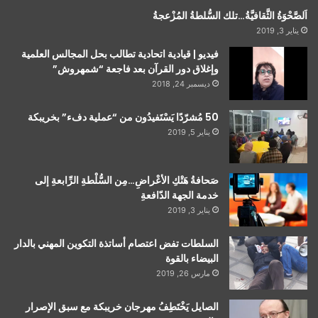
اَلصَّحْوَةُ الثَّقافيَّةُ…تلك السُّلطةُ المُزْعجةُ
يناير 3, 2019
فيديو | قيادية اتحادية تطالب بحل المجالس العلمية
وإغلاق دور القرآن بعد فاجعة “شمهروش”
ديسمبر 24, 2018
50 مُشرّدًا يَسْتَفيدُون من “عملية دفء” بخريبكة
يناير 5, 2019
صَحافةُ هَتْكِ الأعْراضِ…مِن السُّلْطةِ الرِّابعةِ إلى
خدمة الجهة الدّافعةِ
يناير 3, 2019
السلطات تفض اعتصام أساتذة التكوين المهني بالدار
البيضاء بالقوة
مارس 26, 2019
الصايل يَخْتَطِفُ مهرجان خريبكة مع سبق الإصرار