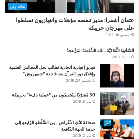
ثقافة وفن
عثمان أشقرا: مدير تنقصه مؤهلات وانتهازيون تسلطوا
على مهرجان خريبكة
ديسمبر 16, 2018
اَلصَّحْوَةُ الثَّقافيَّةُ…تلك السُّلطةُ المُزْعجةُ
يناير 3, 2019
فيديو | قيادية اتحادية تطالب بحل المجالس العلمية
وإغلاق دور القرآن بعد فاجعة “شمهروش”
ديسمبر 24, 2018
50 مُشرّدًا يَسْتَفيدُون من “عملية دفء” بخريبكة
يناير 5, 2019
صَحافةُ هَتْكِ الأعْراضِ…مِن السُّلْطةِ الرِّابعةِ إلى
خدمة الجهة الدّافعةِ
يناير 3, 2019