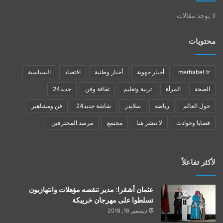
لا يوجد مقالات
محتويات
merhabet tr
أخبار جهوية
أخبار وطنية
اقتصاد
السياسية
الصحة
المرأة
تربية وتعليم
ثقافة وفن
جديد24
حول العالم
رياضة
سلايدر
شاشة جديد24
فن ومشاهير
قضايا وحوادث
لا تنشر هنا
مجتمع
مرصد المحترفين
لأكثر تفاعلاً
عثمان أشقرا: مدير تنقصه مؤهلات وانتهازيون
تسلطوا على مهرجان خريبكة
ديسمبر 16, 2018