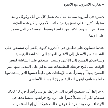
– تقارب الأندرويد مع الآيفون
>ميزة في أندرويد مماثلة لـ«أبل». تعمل كلّ من أبل وغوغل ومنذ
سنوات كثيرة على نسخ برنامج هاتف الأخرى. ولكن هذه المرّة،
سيقترض أندرويد الكثير من خاصية وسيط المستخدم التي تعتمد
على الإيماء.
عندما تعملون على تطبيق في «أندرويد كيو»، يكفي أن تمسحوا على
الشاشة من الأسفل إلى الأعلى للعودة إلى الشاشة الرئيسية.
ويساعدكم المسح إلى الأعلى وتثبيت إصبعكم على الشاشة لبعض
الوقت على فتح خريطة للتطبيقات تساعدكم على التبديل بينها عبر
المسح يميناً أو يساراً. هذه الإيماءات هي طبعاً نفسها التي يستخدمها
حاملو هواتف آيفون الخالية من زرّ الوسط الأساسي.
> خرائط أبل ستصبح أقرب إلى خرائط غوغل. وأخيراً، في iOS 13.
ستقدّم لكم أبل تعديلاً كبيراً على برنامج خرائطها سيساعدها في
الارتقاء إلى جودة خرائط غوغل. قالت شركة أبل إنها استثمرت