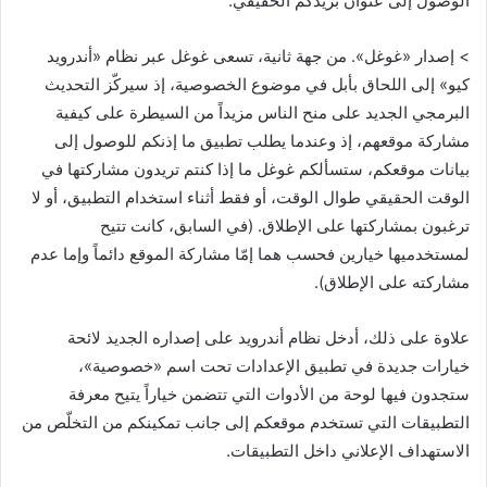
الوصول إلى عنوان بريدكم الحقيقي.
> إصدار «غوغل». من جهة ثانية، تسعى غوغل عبر نظام «أندرويد
كيو» إلى اللحاق بأبل في موضوع الخصوصية، إذ سيركّز التحديث
البرمجي الجديد على منح الناس مزيداً من السيطرة على كيفية
مشاركة موقعهم، إذ وعندما يطلب تطبيق ما إذنكم للوصول إلى
بيانات موقعكم، ستسألكم غوغل ما إذا كنتم تريدون مشاركتها في
الوقت الحقيقي طوال الوقت، أو فقط أثناء استخدام التطبيق، أو لا
ترغبون بمشاركتها على الإطلاق. (في السابق، كانت تتيح
لمستخدميها خيارين فحسب هما إمّا مشاركة الموقع دائماً وإما عدم
مشاركته على الإطلاق).
علاوة على ذلك، أدخل نظام أندرويد على إصداره الجديد لائحة
خيارات جديدة في تطبيق الإعدادات تحت اسم «خصوصية»،
ستجدون فيها لوحة من الأدوات التي تتضمن خياراً يتيح معرفة
التطبيقات التي تستخدم موقعكم إلى جانب تمكينكم من التخلّص من
الاستهداف الإعلاني داخل التطبيقات.