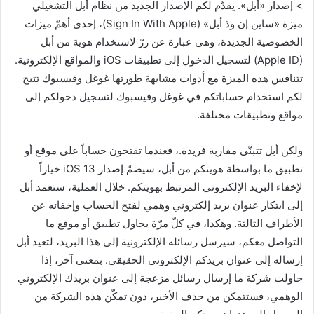
> إصدار «أبل». يقدّم لكم الإصدار الجديد من نظام أبل التشغيلي
ميزة «ساين إن وذ أبل» (Sign In With Apple)، إحدى أهمّ ميزات
الخصوصية الجديدة، وهي عبارة عن زرّ لاستخدام هوية من أبل
(Apple ID) لتسجيل الدخول إلى تطبيقات iOS والمواقع الإلكترونية.
تتنافس هذه الميزة مع أدوات مشابهة طورتها غوغل وفيسبوك تتيح
لكم استخدام حساباتكم في غوغل وفيسبوك لتسجيل دخولكم إلى
مواقع وتطبيقات مختلفة.
ولكن أبل تتبنّى مقاربة فريدة.، فعندما تفتحون حساباً على موقع أو
تطبيق ما بواسطة هويتكم من أبل، سيضمّ إصدار iOS 13 خياراً
لإخفاء البريد الإلكتروني المرتبط بهويتكم. خلال العملية، ستعمد أبل
إلى ابتكار عنوان بريد إلكتروني وهمي لفتح الحساب وإخفائه عن
الأطراف الثالثة. وهكذا، في كلّ مرّة يحاول تطبيق أو موقع ما
التواصل معكم، سيرسل رسائله الإلكترونية إلى هذا البريد، لتعيد أبل
إرساله إلى عنوان بريدكم الإلكتروني الحقيقي. بمعنى آخر، إذا
حاولت شركة ما إرسال رسائل مزعجة إلى عنوان بريدك الإلكتروني
الوهمي، فستتمكن من حذف الأخير، دون تمكّن هذه الشركة من