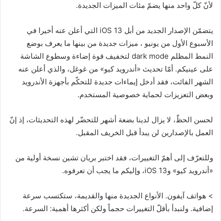
لأنّ كلّ واحد منها يضمّ مئات الميزات الجديدة.
يتضمّن الإصدار الجديد من أبل iOS 13 التي أعلن عنه أخيرا في
الأسبوع الأول من يونيو ، ميزات جديدة من بينها ما يعرف بوضع
النمط المظلم dark mode لتخفيف قوة إضاءة وسطوع الشاشة
على عينيكم. أمّا تحديث «أندرويد كيو» من غوغل، والذي أعلن عنه
الشهر الفائت، فقد أدخل إيماءات جديدة للتحكّم بأجهزة الأندرويد
وبعض التعزيزات لحماية خصوصية المستخدم.
لحسن الحظّ، لا يزال لدينا بضعة أشهر للتحضّر لهذه التحديثات، إذ إنّ
العمل بالإصدارين لن يبدأ قبل الخريف المقبل.
وللتعرّف إلى أهمّ التغييرات، فقد اختبر بريان تشين نسخة أولية من
«أندرويد كيو» وiOS 13، وإليكم ما يجب أن تعرفوه.
> هواتف آيفون. الأنواع الجديدة منها والقديمة، ستكتسب سرعة
إضافية. ولنبدأ بأقلّ التغييرات حجماً ولكن أكثرها أهمية: السرعة.