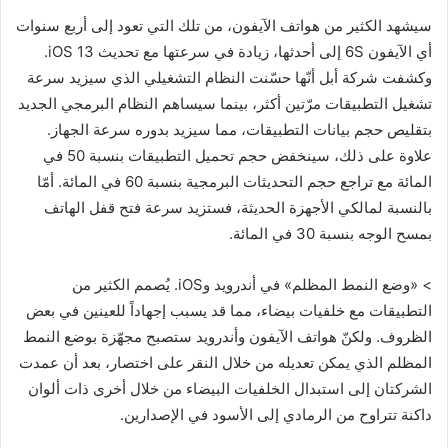
سيشهد الكثير من هواتف الآيفون، من تلك التي تعود إلى أربع سنوات
أي الآيفون 6S إلى أحدثها، زيادة في سرعتها مع تحديث iOS 13.
وكشفت شركة أبل أنّها حسّنت النظام التشغيلي الذي سيزيد سرعة
تشغيل التطبيقات مرّتين أكثر، بينما سيساهم النظام البرمجي الجديد
بتقليص حجم بيانات التطبيقات، مما سيزيد بدوره سرعة الجهاز.
علاوة على ذلك، سينخفض حجم تحميل التطبيقات بنسبة 50 في
المائة مع تراجع حجم التحديثات البرمجية بنسبة 60 في المائة. أمّا
بالنسبة لمالكي الأجهزة الحديثة، فستزيد سرعة فتح قفل الهاتف
بمسح الوجه بنسبة 30 في المائة.
> «وضع النمط المظلم» في أندرويد وiOS. يُصمم الكثير من
التطبيقات مع خلفيات بيضاء، مما قد يسبب إجهاداً للعينين في بعض
الظروف. ولكنّ هواتف الآيفون وأندرويد ستصبح مجهّزة بوضع النمط
المظلم الذي يمكن تعديله من خلال النقر على اختصار، بعد أن عمدت
الشركتان إلى استبدال الخلفيات البيضاء من خلال أخرى ذات ألوان
داكنة تتراوح من الرمادي إلى الأسود في الإصدارين.