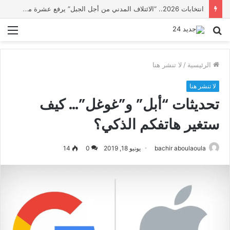
انتخابات 2026.. “الائتلاف المدني من أجل الجبل” يرفع عشرة مطالب أمام الأحزاب لإنصاف المناطق الجبلية
بحث
الق
عن
الرئيسية
/
لا تنشر هنا
لا تنشر هنا
تحديثات “أبل” و”غوغل”… كيف
ستغير هاتفكم الذكي؟
bachir aboulaoula
يونيو 18, 2019
0
14