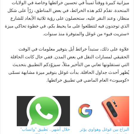
ميزانية كبيرة ووقتاً ثميناً في تحسين خرائطها وخاصة في الولايات
المتحدة. تقدّم لكم هذه الخرائط، في بعض المناطق، زرّاً على شكل
منظار، وعند النقر عليه، ستحصلون على رؤية ثلاثية الأبعاد للشارع
الذي توجدون فيه لتتطلعوا على ما يحيط بكم، في خطوة تحاكي ميزة
«ستريت فيو» من غوغل والمتوفرة منذ سنوات.
علاوة على ذلك، ستبدأ خرائط أبل بتوفير معلومات في الوقت
الحقيقي لمسارات النقل في بعض المدن. ففي حال كانت الحافلة
التي تستقلونها تعاني من التأخير مثلاً، سيزوّدكم التطبيق بتحديث
يُظهر أحدث جداول الحافلة. بدأت غوغل بتوفير ميزة مشابهة تسمّى
«كوميوت» العام الماضي في تطبيق خرائطها.
النزاع بين غوغل وهواوي يؤثر
خلال أشهر.. تطبيق “واتساب”