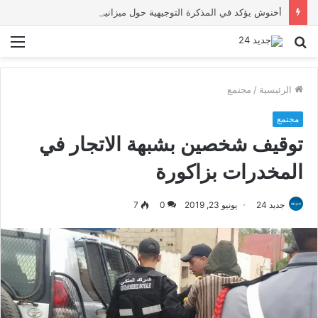
أخنوش يؤكد في المذكرة التوجيهية حول ميزانية 2027 أن ثوابت العدالة الاجتماعية والمجالية خيار استراتيجي للبلاد
بحث
الق
عن
الرئيسية
/
مجتمع
مجتمع
توقيف شخصين بشبهة الاتجار في
المخدرات بزاكورة
جديد 24
يونيو 23, 2019
0
7