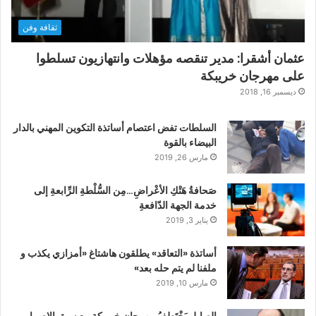
ثقافة وفن
عثمان أشقرا: مدير تنقصه مؤهلات وانتهازيون تسلطوا
على مهرجان خريبكة
ديسمبر 16, 2018
السلطات تفض اعتصام أساتذة التكوين المهني بالدار
البيضاء بالقوة
مارس 26, 2019
صَحافةُ هَتْكِ الأعْراضِ…مِن السُّلْطةِ الرِّابعةِ إلى
خدمة الجهة الدّافعةِ
يناير 3, 2019
أساتذة «التعاقد» يطلقون هاشتاغ «أمزازي يكذب و
ملفنا لم يتم حله بعد»
مارس 10, 2019
الصايل يَخْتَطِفُ مهرجان خريبكة مع سبق الإصرار