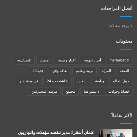
أفضل المراجعات
لا يوجد مقالات
محتويات
merhabet tr
أخبار جهوية
أخبار وطنية
اقتصاد
السياسية
الصحة
المرأة
تربية وتعليم
ثقافة وفن
جديد24
حول العالم
رياضة
سلايدر
شاشة جديد24
فن ومشاهير
قضايا وحوادث
لا تنشر هنا
مجتمع
مرصد المحترفين
لأكثر تفاعلاً
عثمان أشقرا: مدير تنقصه مؤهلات وانتهازيون