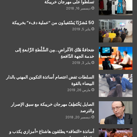
تسلطوا على مهرجان خريبكة
ديسمبر 16, 2018
50 مُشرّدًا يَسْتَفيدُون من “عملية دفء” بخريبكة
يناير 5, 2019
صَحافةُ هَتْكِ الأعْراضِ…مِن السُّلْطةِ الرِّابعةِ إلى
خدمة الجهة الدّافعةِ
يناير 3, 2019
السلطات تفض اعتصام أساتذة التكوين المهني بالدار
البيضاء بالقوة
مارس 26, 2019
الصايل يَخْتَطِفُ مهرجان خريبكة مع سبق الإصرار
والترصد
ديسمبر 20, 2018
أساتذة «التعاقد» يطلقون هاشتاغ «أمزازي يكذب و