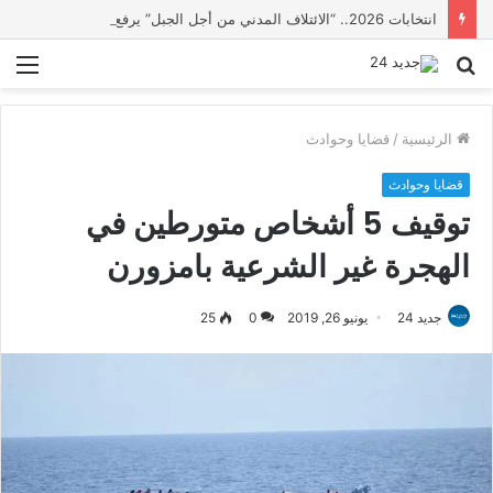
انتخابات 2026.. “الائتلاف المدني من أجل الجبل” يرفع عشرة مطالب أمام الأحزاب لإنصاف المناطق الجبلية
بحث
الق
عن
الرئيسية
/
قضايا وحوادث
قضايا وحوادث
توقيف 5 أشخاص متورطين في
الهجرة غير الشرعية بامزورن
جديد 24
يونيو 26, 2019
0
25