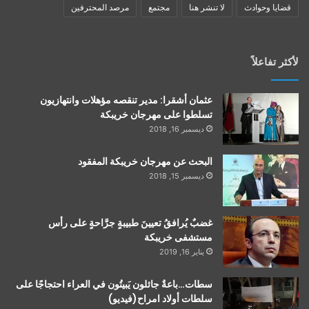
قضايا وحوادث
لا تنشر هنا
مجتمع
مرصد المحترفين
لأكثر تفاعلاً
عثمان أشقرا: مدير تنقصه مؤهلات وانتهازيون
تسلطوا على مهرجان خريبكة
ديسمبر 16, 2018
البحث عن مهرجان خريبكة المفقود
ديسمبر 15, 2018
غضبٌ يُرافقُ تعيينَ طبيبةٍ جرَّاحةٍ على رأس
مستشفى خريبكة
يناير 16, 2019
سطات…باعةٌ جائلون يَبيتُون في العراء احتجاجًا على
سلطات أولاد امراح(فيديو)