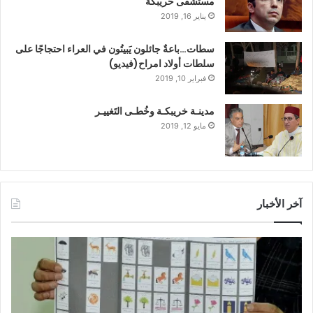
مستشفى خريبكة
يناير 16, 2019
سطات…باعةٌ جائلون يَبيتُون في العراء احتجاجًا على
سلطات أولاد امراح(فيديو)
فبراير 10, 2019
مدينـة خريبكـة وخُطـى التَغييـر
مايو 12, 2019
آخر الأخبار