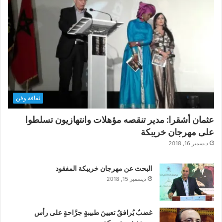
ثقافة وفن
عثمان أشقرا: مدير تنقصه مؤهلات وانتهازيون تسلطوا
على مهرجان خريبكة
ديسمبر 16, 2018
البحث عن مهرجان خريبكة المفقود
ديسمبر 15, 2018
غضبٌ يُرافقُ تعيينَ طبيبةٍ جرَّاحةٍ على رأس