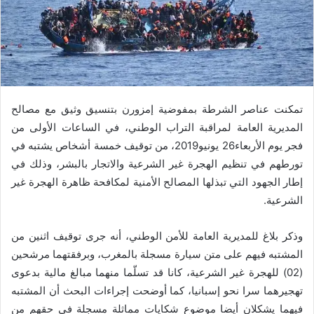
تمكنت عناصر الشرطة بمفوضية إمزورن بتنسيق وثيق مع مصالح
المديرية العامة لمراقبة ‏التراب الوطني، في الساعات الأولى من
فجر يوم الأربعاء26 يونيو2019، من توقيف خمسة أشخاص يشتبه في
‏تورطهم في تنظيم الهجرة غير الشرعية والاتجار بالبشر، وذلك في
إطار الجهود التي تبذلها المصالح ‏الأمنية لمكافحة ظاهرة الهجرة غير
الشرعية‎.‎
وذكر بلاغ للمديرية العامة للأمن الوطني، أنه جرى توقيف اثنين من
المشتبه فيهم على متن سيارة ‏مسجلة بالمغرب، وبرفقتهما مرشحين
(02) للهجرة غير الشرعية، كانا قد تسلّما منهما مبالغ مالية ‏بدعوى
تهجيرهما سرا نحو إسبانيا، كما أوضحت إجراءات البحث أن المشتبه
فيهما يشكلان أيضا ‏موضوع شكايات مماثلة مسجلة في حقهم من