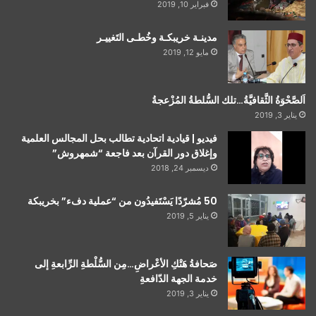
فبراير 10, 2019
مدينـة خريبكـة وخُطـى التَغييـر
مايو 12, 2019
اَلصَّحْوَةُ الثَّقافيَّةُ…تلك السُّلطةُ المُزْعجةُ
يناير 3, 2019
فيديو | قيادية اتحادية تطالب بحل المجالس العلمية
وإغلاق دور القرآن بعد فاجعة “شمهروش”
ديسمبر 24, 2018
50 مُشرّدًا يَسْتَفيدُون من “عملية دفء” بخريبكة
يناير 5, 2019
صَحافةُ هَتْكِ الأعْراضِ…مِن السُّلْطةِ الرِّابعةِ إلى
خدمة الجهة الدّافعةِ
يناير 3, 2019