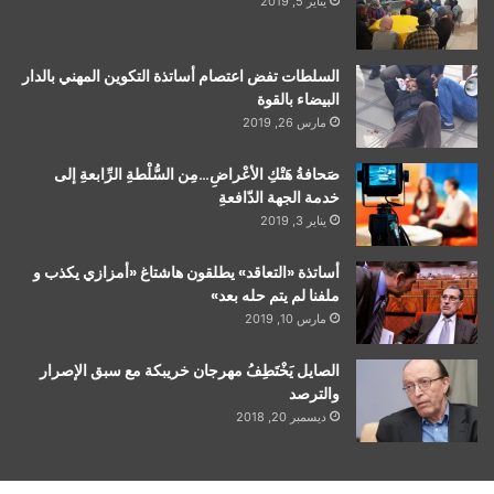
يناير 5, 2019
السلطات تفض اعتصام أساتذة التكوين المهني بالدار
البيضاء بالقوة
مارس 26, 2019
صَحافةُ هَتْكِ الأعْراضِ…مِن السُّلْطةِ الرِّابعةِ إلى
خدمة الجهة الدّافعةِ
يناير 3, 2019
أساتذة «التعاقد» يطلقون هاشتاغ «أمزازي يكذب و
ملفنا لم يتم حله بعد»
مارس 10, 2019
الصايل يَخْتَطِفُ مهرجان خريبكة مع سبق الإصرار
والترصد
ديسمبر 20, 2018