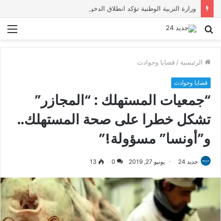
وزارة التربية الوطنية تؤكد انطلاق الدخول المدرسي 2026-2027 في موعده الرسمي
بحث
الق
عن
الرئيسية
/
قضايا وحوادث
قضايا وحوادث
“جمعيات المستهلك : “المجازر”
تشكل خطرا على صحة المستهلك..
و”أونسا” مسؤولة!”
جديد 24
يونيو 27, 2019
0
13