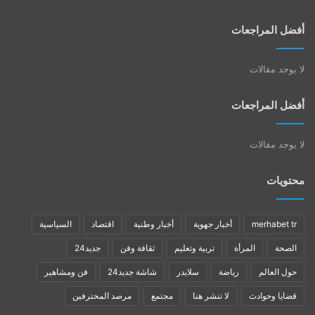
أفضل المراجعات
لا يوجد مقالات
أفضل المراجعات
لا يوجد مقالات
محتويات
merhabet tr
أخبار جهوية
أخبار وطنية
اقتصاد
السياسية
الصحة
المرأة
تربية وتعليم
ثقافة وفن
جديد24
حول العالم
رياضة
سلايدر
شاشة جديد24
فن ومشاهير
قضايا وحوادث
لا تنشر هنا
مجتمع
مرصد المحترفين