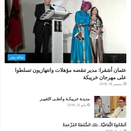
ثقافة وفن
عثمان أشقرا: مدير تنقصه مؤهلات وانتهازيون تسلطوا
على مهرجان خريبكة
ديسمبر 16, 2018
مدينـة خريبكـة وخُطـى التَغييـر
مايو 12, 2019
اَلصَّحْوَةُ الثَّقافيَّةُ…تلك السُّلطةُ المُزْعجةُ
يناير 3, 2019