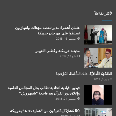
لأكثر تفاعلاً
عثمان أشقرا: مدير تنقصه مؤهلات وانتهازيون
تسلطوا على مهرجان خريبكة
ديسمبر 16, 2018
مدينـة خريبكـة وخُطـى التَغييـر
مايو 12, 2019
اَلصَّحْوَةُ الثَّقافيَّةُ…تلك السُّلطةُ المُزْعجةُ
يناير 3, 2019
فيديو | قيادية اتحادية تطالب بحل المجالس العلمية
وإغلاق دور القرآن بعد فاجعة “شمهروش”
ديسمبر 24, 2018
50 مُشرّدًا يَسْتَفيدُون من “عملية دفء” بخريبكة