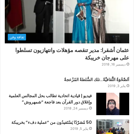
ثقافة وفن
عثمان أشقرا: مدير تنقصه مؤهلات وانتهازيون تسلطوا
على مهرجان خريبكة
ديسمبر 16, 2018
اَلصَّحْوَةُ الثَّقافيَّةُ…تلك السُّلطةُ المُزْعجةُ
يناير 3, 2019
فيديو | قيادية اتحادية تطالب بحل المجالس العلمية
وإغلاق دور القرآن بعد فاجعة “شمهروش”
ديسمبر 24, 2018
50 مُشرّدًا يَسْتَفيدُون من “عملية دفء” بخريبكة
يناير 5, 2019