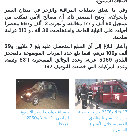
الاتجاه الممنوع.
وفي ما يتعلق بعمليات المراقبة والزجر في ميدان السير
والجولان، أوضح المصدر ذاته أن مصالح الأمن تمكنت من
تسجيل 50 ألف و 177 مخالفة، وأنجزت 13 ألف و567 محضرا
أحيلت على النيابة العامة، واستخلصت 36 ألف و 610 غرامة
صلحية.
وأشار البلاغ إلى أن المبلغ المتحصل عليه بلغ 7 ملايين و29
ألف و100 درهم، فيما بلغ عدد العربات الموضوعة بالمحجز
البلدي 5059 عربة، وعدد الوثائق المسحوبة 8311 وثيقة،
وعدد المركبات التي خضعت للتوقيف 197
17 قتيلا و2376 جريحا حصيلة
حصيلة حوادث السير الأسبوع
حوادث السير بالمناطق
الماضي.. 12 قتيلا و2050
الحضرية خلال الأسبوع
جريحا
المنصرم