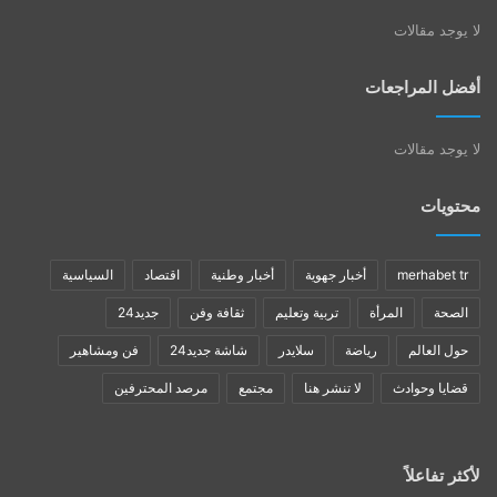
لا يوجد مقالات
أفضل المراجعات
لا يوجد مقالات
محتويات
merhabet tr
أخبار جهوية
أخبار وطنية
اقتصاد
السياسية
الصحة
المرأة
تربية وتعليم
ثقافة وفن
جديد24
حول العالم
رياضة
سلايدر
شاشة جديد24
فن ومشاهير
قضايا وحوادث
لا تنشر هنا
مجتمع
مرصد المحترفين
لأكثر تفاعلاً