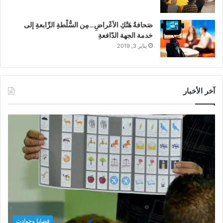
صَحافةُ هَتْكِ الأعْراضِ…مِن السُّلْطةِ الرِّابعةِ إلى
خدمة الجهة الدّافعةِ
يناير 3, 2019
آخر الأخبار
قضايا وحوادث