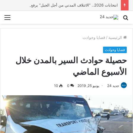
انتخابات 2026.. “الائتلاف المدني من أجل الجبل” يرفع عشرة مطالب أمام الأحزاب لإنصاف المناطق الجبلية
بحث
الق
عن
الرئيسية
/
قضايا وحوادث
قضايا وحوادث
حصيلة حوادث السير بالمدن خلال
الأسبوع الماضي
جديد 24
يونيو 25, 2019
0
10