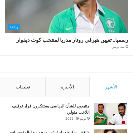
رياضة
رسميا.. تعيين هيرفي رونار مدربا لمنتخب كوت ديفوار
منذ يومين
الأشهر
الأخيرة
تعليقات
متتبعون للشأن الرياضي يستنكرون قرار توقيف
اللاعب متولي
يونيو 19, 2022
وثيقة.. سكينة درابيل غير مرحب بها بالمؤسسات