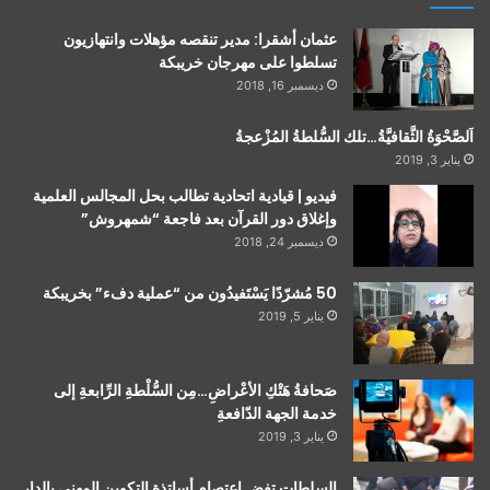
عثمان أشقرا: مدير تنقصه مؤهلات وانتهازيون
تسلطوا على مهرجان خريبكة
ديسمبر 16, 2018
اَلصَّحْوَةُ الثَّقافيَّةُ…تلك السُّلطةُ المُزْعجةُ
يناير 3, 2019
فيديو | قيادية اتحادية تطالب بحل المجالس العلمية
وإغلاق دور القرآن بعد فاجعة “شمهروش”
ديسمبر 24, 2018
50 مُشرّدًا يَسْتَفيدُون من “عملية دفء” بخريبكة
يناير 5, 2019
صَحافةُ هَتْكِ الأعْراضِ…مِن السُّلْطةِ الرِّابعةِ إلى
خدمة الجهة الدّافعةِ
يناير 3, 2019
السلطات تفض اعتصام أساتذة التكوين المهني بالدار