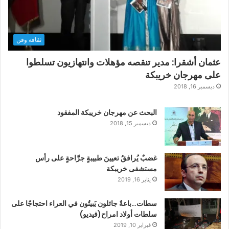
ثقافة وفن
عثمان أشقرا: مدير تنقصه مؤهلات وانتهازيون تسلطوا
على مهرجان خريبكة
ديسمبر 16, 2018
البحث عن مهرجان خريبكة المفقود
ديسمبر 15, 2018
غضبٌ يُرافقُ تعيينَ طبيبةٍ جرَّاحةٍ على رأس
مستشفى خريبكة
يناير 16, 2019
سطات…باعةٌ جائلون يَبيتُون في العراء احتجاجًا على
سلطات أولاد امراح(فيديو)
فبراير 10, 2019