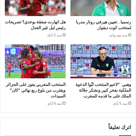
رسميا.. تعيين هيرفي رونار مدربا
هل انهارت صفقة بوعدي؟ تصريحات
لمنتخب كوت ديفوار
رئيس ليل تثير الجدل
منذ يوم واحد
منذ 3 أيام
وهبي: “لاعبو المنتخب لبّوا الدعوة
المنتخب المغربي يفوز على الجزائر
الملكية بفخر كبير ونشكر جلالة
ويقترب من بلوغ ربع نهائي “كان”
الملك على ما قدمه للمغرب
السيدات
منذ 5 أيام
منذ 6 أيام
اترك تعليقاً