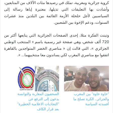
كروية جزائرية ومغربية، تملك في رصيدها مئات الآلاف من المتابعين،
وأشادت بها التعليقات التي تذيلها، معتبرة إياها رسالة إلى
السياسيين لأجل حلحلة الأزمة القائمة بين البلدين منذ عشرات
السنوات، ودعم الإخوة بين الشعبين.
وتبنت الفكرة مثلا، إحدى الصفحات الجزائرية التي يتابعها أكثر من
720 ألف شخص، وهي صفحة غير رسمية باسم « المنتخب الوطني
الجزائري »، التي قالت إن « مناصري الخضر المتواجدين بالقاهرة
اتفقوا مع مناصري المغرب لكي يساندون معا منتخبيهما… ».
“خاوة خاوة” بين المغرب
الصحفيون المغاربة والتوانسة
والجزائر.. الكرة تصلح ما
يدعون إلى الترفع عن
أفسدته السياسة
“التجاذبات الاعلامية الخطيرة”
بعد قرار الكاف