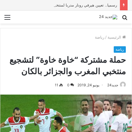
رسميا.. تعيين هيرفي رونار مدربا لمنتخب كوت ديفوار
بحث
الق
عن
الرئيسية
/
رياضة
رياضة
حملة مشتركة “خاوة خاوة” لتشجيع
منتخبي المغرب والجزائر بالكان
جديد24
يونيو 24, 2019
0
11