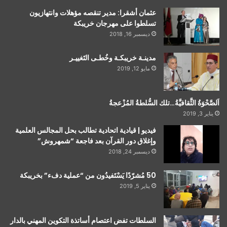
عثمان أشقرا: مدير تنقصه مؤهلات وانتهازيون
تسلطوا على مهرجان خريبكة
ديسمبر 16, 2018
مدينـة خريبكـة وخُطـى التَغييـر
مايو 12, 2019
اَلصَّحْوَةُ الثَّقافيَّةُ…تلك السُّلطةُ المُزْعجةُ
يناير 3, 2019
فيديو | قيادية اتحادية تطالب بحل المجالس العلمية
وإغلاق دور القرآن بعد فاجعة “شمهروش”
ديسمبر 24, 2018
50 مُشرّدًا يَسْتَفيدُون من “عملية دفء” بخريبكة
يناير 5, 2019
السلطات تفض اعتصام أساتذة التكوين المهني بالدار