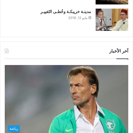
مدينـة خريبكـة وخُطـى التَغييـر
مايو 12, 2019
آخر الأخبار
رياضة