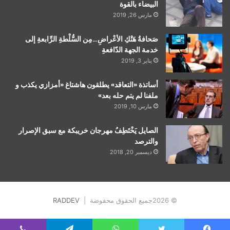
البيضاء بالقوة
مارس 26, 2019
صَحافةُ هَتْكِ الأعْراضِ…مِن السُّلْطةِ الرِّابعةِ إلى
خدمة الجهة الدّافعةِ
يناير 3, 2019
أساتذة «التعاقد» يطلقون هاشتاغ «أمزازي يكذب و
ملفنا لم يتم حله بعد»
مارس 10, 2019
الصايل يَخْتَطِفُ مهرجان خريبكة مع سبق الإصرار
والترصد
ديسمبر 20, 2018
© 2026جميع الحقوق محفوضة |
RADDEV