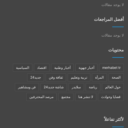
لا يوجد مقالات
أفضل المراجعات
لا يوجد مقالات
محتويات
merhabet tr
أخبار جهوية
أخبار وطنية
اقتصاد
السياسية
الصحة
المرأة
تربية وتعليم
ثقافة وفن
جديد24
حول العالم
رياضة
سلايدر
شاشة جديد24
فن ومشاهير
قضايا وحوادث
لا تنشر هنا
مجتمع
مرصد المحترفين
لأكثر تفاعلاً