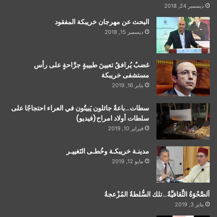
ديسمبر 24, 2018
البحث عن مهرجان خريبكة المفقود
ديسمبر 15, 2018
غضبٌ يُرافقُ تعيينَ طبيبةٍ جرَّاحةٍ على رأس
مستشفى خريبكة
يناير 16, 2019
سطات…باعةٌ جائلون يَبيتُون في العراء احتجاجًا على
سلطات أولاد امراح(فيديو)
فبراير 10, 2019
مدينـة خريبكـة وخُطـى التَغييـر
مايو 12, 2019
اَلصَّحْوَةُ الثَّقافيَّةُ…تلك السُّلطةُ المُزْعجةُ
يناير 3, 2019