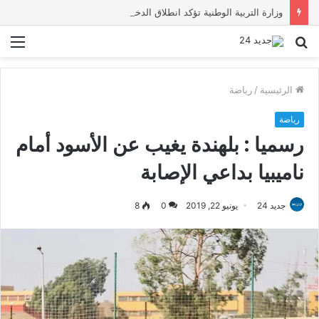
وزارة التربية الوطنية تؤكد انطلاق الدخول المدرسي 2026-2027 في موعده الرسمي
بحث
الق
عن
الرئيسية
/
رياضة
رياضة
رسميا : بلهندة يغيب عن الأسود أمام
ناميبيا بداعي الإصابة
جديد 24
يونيو 22, 2019
0
8