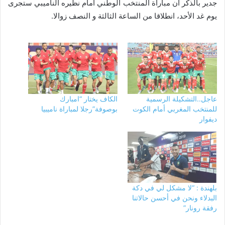
جدير بالذكر أن مباراة المنتخب الوطني أمام نظيره الناميبي ستجرى
يوم غد الأحد، انطلاقا من الساعة الثالثة و النصف زوالا.
عاجل..التشكيلة الرسمية
الكاف يختار “امبارك
للمنتخب المغربي أمام الكوت
بوصوفة”رجلا لمباراة ناميبيا
ديفوار
بلهندة : “لا مشكل لي في دكة
البدلاء ونحن في أحسن حالاتنا
رفقة رونار”