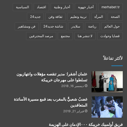
merhabet tr
أخبار جهوية
أخبار وطنية
اقتصاد
السياسية
الصحة
المرأة
تربية وتعليم
ثقافة وفن
جديد24
حول العالم
رياضة
سلايدر
شاشة جديد24
فن ومشاهير
قضايا وحوادث
لا تنشر هنا
مجتمع
مرصد المحترفين
لأكثر تفاعلاً
عثمان أشقرا: مدير تنقصه مؤهلات وانتهازيون
تسلطوا على مهرجان خريبكة
ديسمبر 16, 2018
غضبٌ شعبيٌّ بالمغرب بعد قمع مسيرة الأساتذة
المتعاقدين
فبراير 21, 2019
فريق أولمبيك خريبكة ٠٠٠الإدمان على الهزيمة