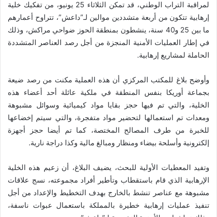
لمراقبة التراب الوطني، قد تمكن الثلاثاء 25 يونيو، من تفكيك خلية
إرهابية تتكون من أربعة متشددين موالين لـ”داعش”، تتراوح أعمارهم
ما بين 25 و40 سنة، ينشطون بمنطقة الحوز ضواحي مراكش، وذلك
في إطار العمليات الأمنية المنجزة من أجل رصد العناصر المتشددة
الحاملة لمشاريع إرهابية.
وأوضح بلاغ للمكتب المركزي أن هذه العملية مكنت من رصد ضيعة
بجماعة أوريكا بنفس المنطقة في ملكية عائلة أحد أعضاء هذه
الخلية، والتي تم فيها حجز بقايا مواد كيميائية وسوائل مشبوهة
ومعدات تم استعمالها لتحضير مواد متفجرة، والتي سيتم إخضاعها
للخبرة من طرف المصالح المختصة، كما تم أيضا حجز أجهزة
إلكترونية وأسلحة بيضاء ومنظار ومبالغ مالية وكذا دراجة نارية.
وتفيد المعطيات الأولية للبحث، يضيف البلاغ، أن زعيم هذه الخلية
الإرهابية الذي قام باستقطاب وتأطير أفراد مجموعته، نسج علاقات
مشبوهة مع عناصر تنشط بالخارج بهدف التخطيط والإعداد من أجل
تنفيذ عمليات إرهابية خطيرة بالمملكة باستعمال عبوات ناسفة،