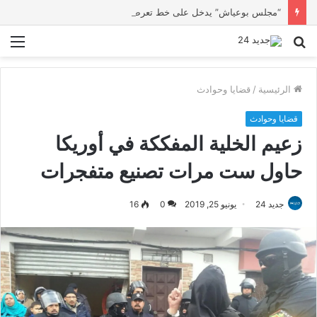
“مجلس بوعياش” يدخل على خط تعرض شاب لتهديد من فرد القوات العمومية
بحث
الق
عن
الرئيسية
/
قضايا وحوادث
قضايا وحوادث
زعيم الخلية المفككة في أوريكا
حاول ست مرات تصنيع متفجرات
جديد 24
يونيو 25, 2019
0
16