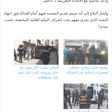
وذلك تماشيا مع الأجندة التخريبية لـ”داعش”.
وأشار البلاغ إلى أنه سيتم تقديم المشتبه فيهم أمام العدالة فور انتهاء
البحث الذي يجري معهم تحت إشراف النيابة العامة المختصة، حسب
ميدي1.
توقيف خلية إرهابية خططت
إرهابي تمارة” كان ينوي ذبح
لتفجيرات إرهابية في المملكة
جاره وزوجته كانت على عِلم
بكل مخطّطاته
اعتقال زعيم الخلية الإرهابية