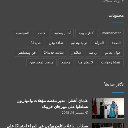
لا يوجد مقالات
محتويات
merhabet tr
أخبار جهوية
أخبار وطنية
اقتصاد
السياسية
الصحة
المرأة
تربية وتعليم
ثقافة وفن
جديد24
حول العالم
رياضة
سلايدر
شاشة جديد24
فن ومشاهير
قضايا وحوادث
لا تنشر هنا
مجتمع
مرصد المحترفين
لأكثر تفاعلاً
عثمان أشقرا: مدير تنقصه مؤهلات وانتهازيون
تسلطوا على مهرجان خريبكة
ديسمبر 16, 2018
سطات…باعةٌ جائلون يَبيتُون في العراء احتجاجًا على