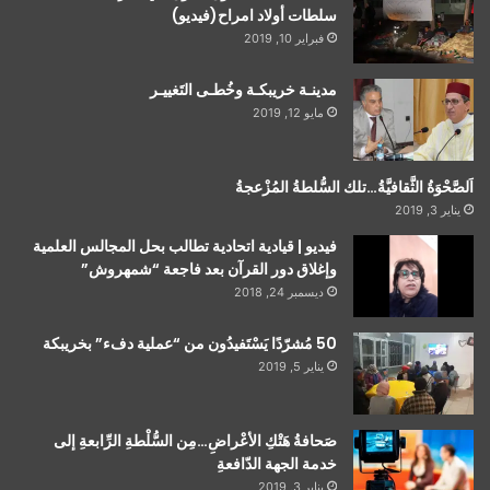
سلطات أولاد امراح(فيديو)
فبراير 10, 2019
مدينـة خريبكـة وخُطـى التَغييـر
مايو 12, 2019
اَلصَّحْوَةُ الثَّقافيَّةُ…تلك السُّلطةُ المُزْعجةُ
يناير 3, 2019
فيديو | قيادية اتحادية تطالب بحل المجالس العلمية
وإغلاق دور القرآن بعد فاجعة “شمهروش”
ديسمبر 24, 2018
50 مُشرّدًا يَسْتَفيدُون من “عملية دفء” بخريبكة
يناير 5, 2019
صَحافةُ هَتْكِ الأعْراضِ…مِن السُّلْطةِ الرِّابعةِ إلى
خدمة الجهة الدّافعةِ
يناير 3, 2019