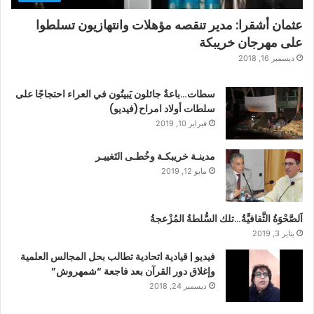
عثمان أشقرا: مدير تنقصه مؤهلات وانتهازيون تسلطوا
على مهرجان خريبكة
ديسمبر 16, 2018
سطات…باعةٌ جائلون يَبيتُون في العراء احتجاجًا على
سلطات أولاد امراح(فيديو)
فبراير 10, 2019
مدينـة خريبكـة وخُطـى التَغييـر
مايو 12, 2019
اَلصَّحْوَةُ الثَّقافيَّةُ…تلك السُّلطةُ المُزْعجةُ
يناير 3, 2019
فيديو | قيادية اتحادية تطالب بحل المجالس العلمية
وإغلاق دور القرآن بعد فاجعة “شمهروش”
ديسمبر 24, 2018