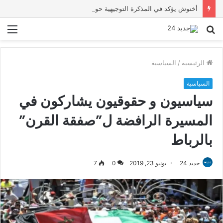
أخنوش يؤكد في المذكرة التوجيهية حول ميزانية 2027 أن ثوابت العدالة الاجتماعية والمجالية خيار استراتيجي للبلاد
بحث
الق
عن
الرئيسية
/
السياسية
السياسية
سياسيون و حقوقيون يشاركون في
المسيرة الرافضة ل”صفقة القرن”
بالرباط
جديد 24
يونيو 23, 2019
0
7