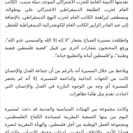
تقدمتها الأمينة العامة للحزب الاشتراكي الموحد، نبيلة منيب، الكاتب
العام لحزب الطليعة الديمقراطي الاشتراكي علي بوطوالة،
ومصطفى لبراهمة الكاتب العام لحزب النهج الديمقراطي، بالإضافة
إلى عبد القادر الزايير الكاتب العام للكونفدرالية الديمقراطية للشغل.
وانطلقت مسيرة الصباح بشعار “لا إله إلا الله والسيسي عدو الله”،
ورفع المحتجون شعارات أخرى من قبيل “قضية فلسطين قضية
وطنية”، و”فلسطين أمانة والتطبيع خيانة”.
ويلاحظ من خلال المسيرة أنه بالرغم من أن جماعة العدل والإحسان
كانت من الجهات الداعية والداعمة للمسيرة، إلا أنه لم يحضر
للمسيرة أي وجه من الوجوه البارزة في العدل والإحسان التي
اعتادت تقدم مثل هكذا تظاهرات.
وكانت مجموعة من الهيئات السياسية والمدنية قد دعت لمسيرة
اليوم من بينها الجمعية المغربية لمساندة الكفاح الفلسطيني،
ومجموعة العمل الوطنية من أجل فلسطين، والهيأة المغربية لنصرة
قضايا الأمة، والائتلاف المغربي لهيئات حقوق الإنسان، والشبكة