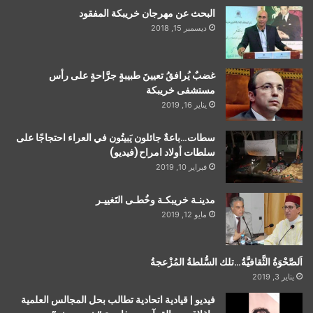
البحث عن مهرجان خريبكة المفقود
ديسمبر 15, 2018
غضبٌ يُرافقُ تعيينَ طبيبةٍ جرَّاحةٍ على رأس
مستشفى خريبكة
يناير 16, 2019
سطات…باعةٌ جائلون يَبيتُون في العراء احتجاجًا على
سلطات أولاد امراح(فيديو)
فبراير 10, 2019
مدينـة خريبكـة وخُطـى التَغييـر
مايو 12, 2019
اَلصَّحْوَةُ الثَّقافيَّةُ…تلك السُّلطةُ المُزْعجةُ
يناير 3, 2019
فيديو | قيادية اتحادية تطالب بحل المجالس العلمية