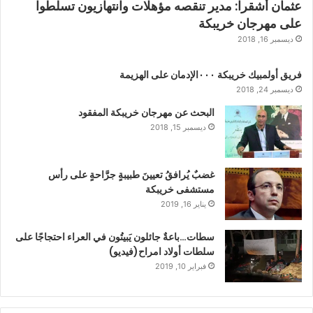
عثمان أشقرا: مدير تنقصه مؤهلات وانتهازيون تسلطوا
على مهرجان خريبكة
ديسمبر 16, 2018
فريق أولمبيك خريبكة ٠٠٠الإدمان على الهزيمة
ديسمبر 24, 2018
البحث عن مهرجان خريبكة المفقود
ديسمبر 15, 2018
غضبٌ يُرافقُ تعيينَ طبيبةٍ جرَّاحةٍ على رأس
مستشفى خريبكة
يناير 16, 2019
سطات…باعةٌ جائلون يَبيتُون في العراء احتجاجًا على
سلطات أولاد امراح(فيديو)
فبراير 10, 2019