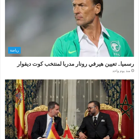
رياضة
رسميا.. تعيين هيرفي رونار مدربا لمنتخب كوت ديفوار
منذ يوم واحد