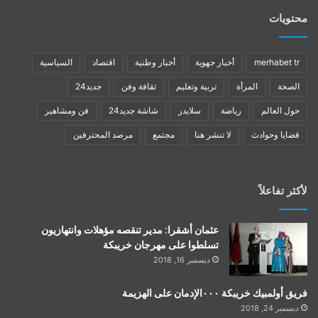
محتويات
merhabet tr
أخبار جهوية
أخبار وطنية
اقتصاد
السياسية
الصحة
المرأة
تربية وتعليم
ثقافة وفن
جديد24
حول العالم
رياضة
سلايدر
شاشة جديد24
فن ومشاهير
قضايا وحوادث
لا تنشر هنا
مجتمع
مرصد المحترفين
لأكثر تفاعلاً
عثمان أشقرا: مدير تنقصه مؤهلات وانتهازيون
تسلطوا على مهرجان خريبكة
ديسمبر 16, 2018
فريق أولمبيك خريبكة ٠٠٠الإدمان على الهزيمة
ديسمبر 24, 2018