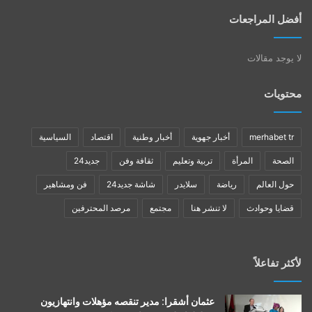
أفضل المراجعات
لا يوجد مقالات
محتويات
merhabet tr
أخبار جهوية
أخبار وطنية
اقتصاد
السياسية
الصحة
المرأة
تربية وتعليم
ثقافة وفن
جديد24
حول العالم
رياضة
سلايدر
شاشة جديد24
فن ومشاهير
قضايا وحوادث
لا تنشر هنا
مجتمع
مرصد المحترفين
لأكثر تفاعلاً
عثمان أشقرا: مدير تنقصه مؤهلات وانتهازيون