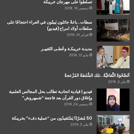
تسلطوا على مهرجان خريبكة
ديسمبر 16, 2018
سطات…باعةٌ جائلون يَبيتُون في العراء احتجاجًا على
سلطات أولاد امراح(فيديو)
فبراير 10, 2019
مدينـة خريبكـة وخُطـى التَغييـر
مايو 12, 2019
اَلصَّحْوَةُ الثَّقافيَّةُ…تلك السُّلطةُ المُزْعجةُ
يناير 3, 2019
فيديو | قيادية اتحادية تطالب بحل المجالس العلمية
وإغلاق دور القرآن بعد فاجعة “شمهروش”
ديسمبر 24, 2018
50 مُشرّدًا يَسْتَفيدُون من “عملية دفء” بخريبكة
يناير 5, 2019