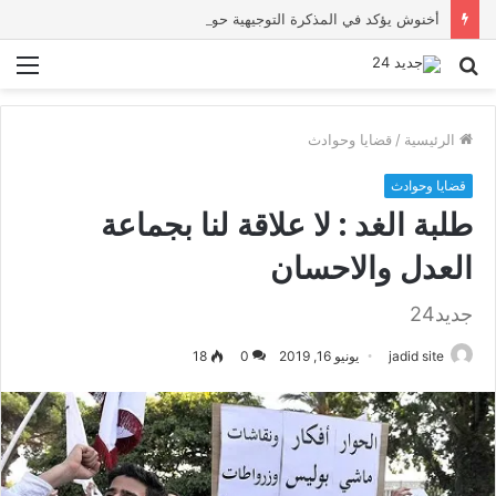
أخنوش يؤكد في المذكرة التوجيهية حول ميزانية 2027 أن ثوابت العدالة الاجتماعية والمجالية خيار استراتيجي للبلاد
بحث
الق
عن
الرئيسية
/
قضايا وحوادث
قضايا وحوادث
طلبة الغد : لا علاقة لنا بجماعة
العدل والاحسان
جديد24
jadid site
يونيو 16, 2019
0
18