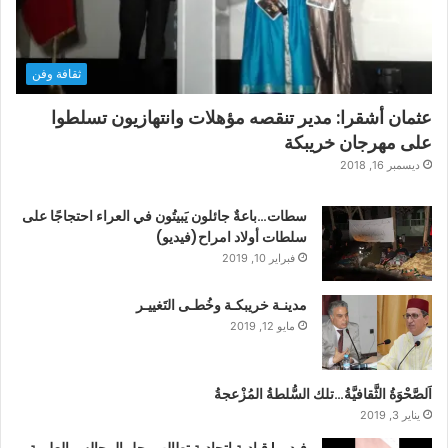
ثقافة وفن
عثمان أشقرا: مدير تنقصه مؤهلات وانتهازيون تسلطوا
على مهرجان خريبكة
ديسمبر 16, 2018
سطات…باعةٌ جائلون يَبيتُون في العراء احتجاجًا على
سلطات أولاد امراح(فيديو)
فبراير 10, 2019
مدينـة خريبكـة وخُطـى التَغييـر
مايو 12, 2019
اَلصَّحْوَةُ الثَّقافيَّةُ…تلك السُّلطةُ المُزْعجةُ
يناير 3, 2019
فيديو | قيادية اتحادية تطالب بحل المجالس العلمية