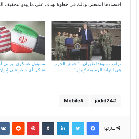
اقتصادها المتعثر، وذلك في خطوة تهدف على ما يبدو لتخفيف ال
ترامب متوعدا طهران…” خوض الحرب
مسؤول عسكري إيراني أمر
هي النهاية الرسمية لإيران”
تشكل أي خطر على إيران
Mobile
jadid24
فيسبوك
تويتر
لينكدإن
بينتيريست
شاركها