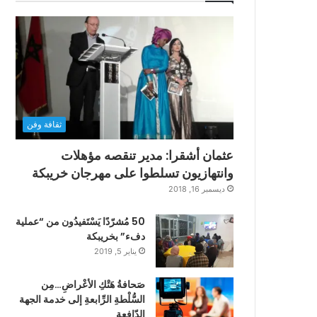
ثقافة وفن
عثمان أشقرا: مدير تنقصه مؤهلات
وانتهازيون تسلطوا على مهرجان خريبكة
ديسمبر 16, 2018
50 مُشرّدًا يَسْتَفيدُون من “عملية
دفء” بخريبكة
يناير 5, 2019
صَحافةُ هَتْكِ الأعْراضِ…مِن
السُّلْطةِ الرِّابعةِ إلى خدمة الجهة
الدّافعةِ