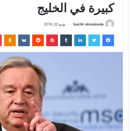
كبيرة في الخليج
bachir aboulaoula
يونيو 23, 2019
فيسبوك
تويتر
لينكدإن
بينتيريست
iki