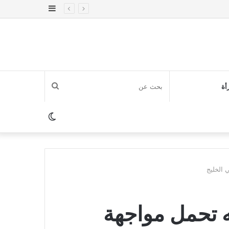
إضافة
عمود
جانبي
بحث
أة
عن
الوضع
المظلم
 الخليج
ه تحمل مواجهة