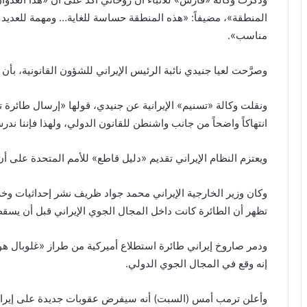
المنطقة»، مضيفاً: «هذه المنطقة حساسة للغاية… ومهمة للعديد من
مناسب».
وصرَّحت لعيا جنيدي نائبة الرئيس الإيراني للشؤون القانونية، بأن
ونقلت وكالة «تسنيم» الإيرانية عن جنيدي، قولها «إرسال طائرة
انتهاكاً واضحاً من جانب واشنطن للقانون الدولي، ولهذا فإننا ند
ويعتزم النظام الإيراني تقديم «دليل قاطع» للأمم المتحدة على أ
وكان وزير الخارجية الإيراني محمد جواد ظريف نشر إحداثيات وخر
تظهر أن الطائرة كانت داخل المجال الجوي الإيراني قبل أن يسق
ودمر صاروخ إيراني طائرة استطلاع أميركية من طراز «غلوبال
إنه وقع في المجال الجوي الدولي.
وأعلن ترمب أمس (السبت) أنه سيفرض عقوبات جديدة على إيران،