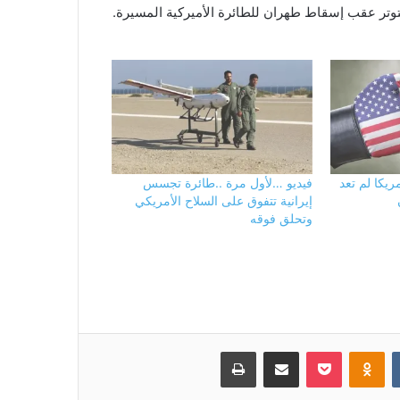
توتر عقب إسقاط طهران للطائرة الأميركية المسيرة.
يكا لم تعد
فيديو …لأول مرة ..طائرة تجسس
إيرانية تتفوق على السلاح الأمريكي
وتحلق فوقه
بوكيت
Odnoklassniki
مشاركة عبر البريد
طباعة