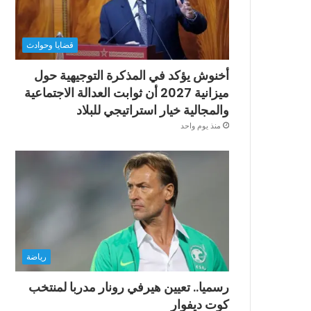
قضايا وحوادث
أخنوش يؤكد في المذكرة التوجيهية حول
ميزانية 2027 أن ثوابت العدالة الاجتماعية
والمجالية خيار استراتيجي للبلاد
منذ يوم واحد
رياضة
رسميا.. تعيين هيرفي رونار مدربا لمنتخب
كوت ديفوار