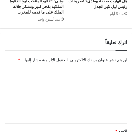
هل انهارت صفقة بوعدي؟ تصريحات
وهبي: “لاعبو المنتخب لبّوا الدعوة
رئيس ليل تثير الجدل
الملكية بفخر كبير ونشكر جلالة
الملك على ما قدمه للمغرب
منذ 5 أيام
منذ أسبوع واحد
اترك تعليقاً
لن يتم نشر عنوان بريدك الإلكتروني.
الحقول الإلزامية مشار إليها بـ
*
ا
ل
ت
ع
ل
ي
ق
الاسم
*