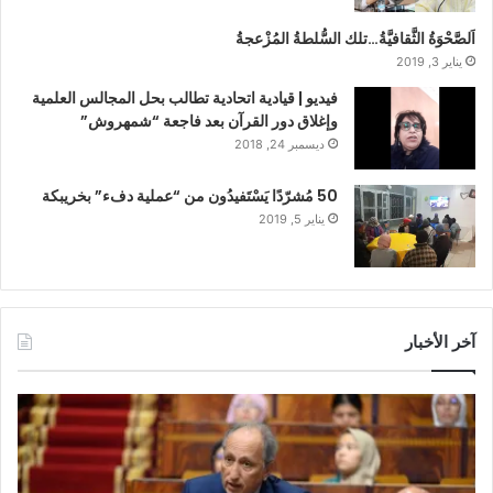
اَلصَّحْوَةُ الثَّقافيَّةُ…تلك السُّلطةُ المُزْعجةُ
يناير 3, 2019
فيديو | قيادية اتحادية تطالب بحل المجالس العلمية
وإغلاق دور القرآن بعد فاجعة “شمهروش”
ديسمبر 24, 2018
50 مُشرّدًا يَسْتَفيدُون من “عملية دفء” بخريبكة
يناير 5, 2019
آخر الأخبار