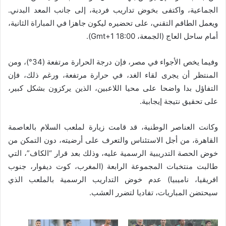
الجماعية، واكتفى بخوض تداريب فردية، إلى جانب المعد البدني.
ويعمل الطاقم التقني، على تحضيره ليكون جاهزا في المباراة الثانية،
أمام ساحل العاج (الجمعة، 18:00 Gmt+1).
وفيما يخص الأجواء في مصر، فإن درجة الحرارة مرتفعة (34°)، ومن
المنتظر أن يجرى لقاء الغد، في حرارة مرتفعة، ورغم ذلك، فإن
التفاؤل بدا واضحا على محيا اللاعبين، الذين يركزون بشكل كبير،
على تحقيق نتيجة إيجابية.
وكانت العناصر الوطنية، قد قامت زيارة لملعب السلام بالعاصمة
القاهرة، من أجل الاستئناس والتعرف على أرضيته، دون التمكن من
خوض الحصة التدريبية الرسمية عليه، وذلك بعد قرار “الكاف”، التي
طالبت منتخبات المجموعة الرابعة (المغرب، كوت ديفوار، جنوب
افريقيا، ناميبيا) عدم خوض التداريب الرسمية بالملعب الذي
سيحتضن المباريات، تفاديا لتضرر العشب.