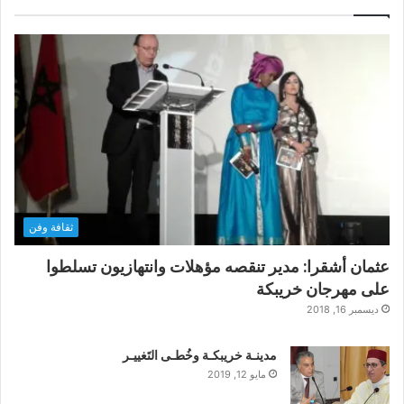
ثقافة وفن
عثمان أشقرا: مدير تنقصه مؤهلات وانتهازيون تسلطوا
على مهرجان خريبكة
ديسمبر 16, 2018
مدينـة خريبكـة وخُطـى التَغييـر
مايو 12, 2019