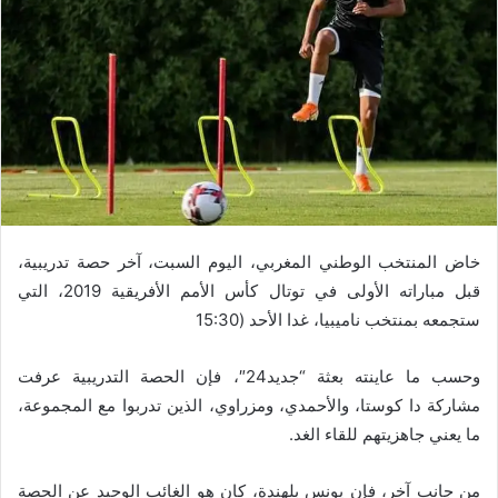
خاض المنتخب الوطني المغربي، اليوم السبت، آخر حصة تدريبية،
قبل مباراته الأولى في توتال كأس الأمم الأفريقية 2019، التي
ستجمعه بمنتخب ناميبيا، غدا الأحد (15:30
وحسب ما عاينته بعثة “جديد24″، فإن الحصة التدريبية عرفت
مشاركة دا كوستا، والأحمدي، ومزراوي، الذين تدربوا مع المجموعة،
ما يعني جاهزيتهم للقاء الغد.
من جانب آخر، فإن يونس بلهندة، كان هو الغائب الوحيد عن الحصة