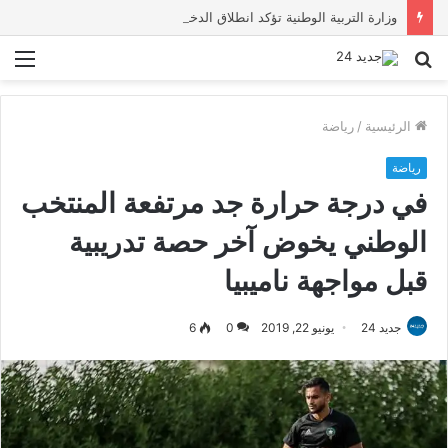
وزارة التربية الوطنية تؤكد انطلاق الدخول المدرسي 2026-2027 في موعده الرسمي
بحث
الق
عن
الرئيسية
/
رياضة
رياضة
في درجة حرارة جد مرتفعة المنتخب
الوطني يخوض آخر حصة تدريبية
قبل مواجهة ناميبيا
جديد 24
يونيو 22, 2019
0
6