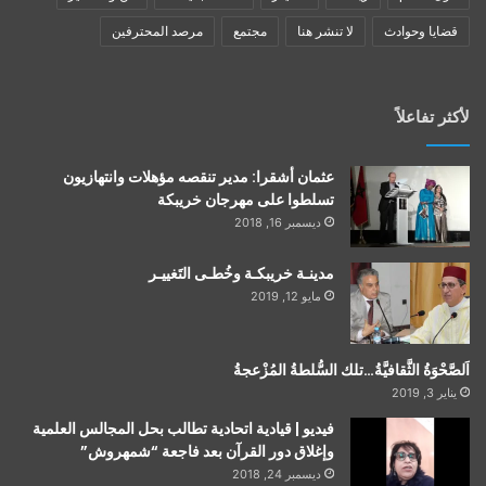
قضايا وحوادث
لا تنشر هنا
مجتمع
مرصد المحترفين
لأكثر تفاعلاً
عثمان أشقرا: مدير تنقصه مؤهلات وانتهازيون
تسلطوا على مهرجان خريبكة
ديسمبر 16, 2018
مدينـة خريبكـة وخُطـى التَغييـر
مايو 12, 2019
اَلصَّحْوَةُ الثَّقافيَّةُ…تلك السُّلطةُ المُزْعجةُ
يناير 3, 2019
فيديو | قيادية اتحادية تطالب بحل المجالس العلمية
وإغلاق دور القرآن بعد فاجعة “شمهروش”
ديسمبر 24, 2018