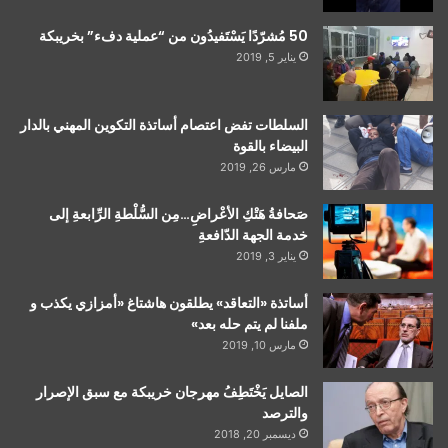
50 مُشرّدًا يَسْتَفيدُون من “عملية دفء” بخريبكة
يناير 5, 2019
السلطات تفض اعتصام أساتذة التكوين المهني بالدار
البيضاء بالقوة
مارس 26, 2019
صَحافةُ هَتْكِ الأعْراضِ…مِن السُّلْطةِ الرِّابعةِ إلى
خدمة الجهة الدّافعةِ
يناير 3, 2019
أساتذة «التعاقد» يطلقون هاشتاغ «أمزازي يكذب و
ملفنا لم يتم حله بعد»
مارس 10, 2019
الصايل يَخْتَطِفُ مهرجان خريبكة مع سبق الإصرار
والترصد
ديسمبر 20, 2018