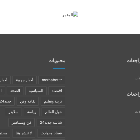
اجعات
محتويات
لات
merhabet tr
أخبار جهوية
أخبار
اقتصاد
السياسية
الصحة
ا
اجعات
تربية وتعليم
ثقافة وفن
جديد24
لات
حول العالم
رياضة
سلايدر
شاشة جديد24
فن ومشاهير
قضايا وحوادث
لا تنشر هنا
مجتم