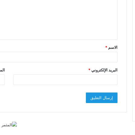
ت
ع
ل
ي
ق
الاسم
*
*
البريد الإلكتروني
*
الم