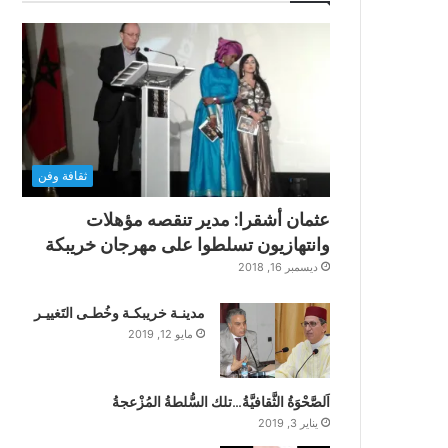
ثقافة وفن
عثمان أشقرا: مدير تنقصه مؤهلات
وانتهازيون تسلطوا على مهرجان خريبكة
ديسمبر 16, 2018
مدينـة خريبكـة وخُطـى التَغييـر
مايو 12, 2019
اَلصَّحْوَةُ الثَّقافيَّةُ…تلك السُّلطةُ المُزْعجةُ
يناير 3, 2019