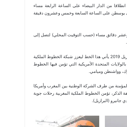
تنجز هذه الرحلات على متن طائرات بوينغ دريملاينر 787، انطلاقا من الدار البيضاء على الساعة الرابعة مساء
ى بوسطن على الساعة السابعة وخمس وعشرون دقيقة
 وعشر دقائق مساء (حسب التوقيت المحلي) لتصل إلى
وبعد افتتاح الخط الرابط ما بين الدار البيضاء وميامي في شهر أبريل 2019 يأتي هذا الخط ليعزز شبكة الخطوط الملكية
 بالولايات المتحدة الأمريكية التي تؤمن فيها الخطوط
يورك، وواشنطن وميامي.
لمؤمنة من طرف الشركة الوطنية بين المغرب وأمريكا
ة الذكر، تؤمن الخطوط الملكية المغربية رحلات جوية
جانيرو (البرازيل).