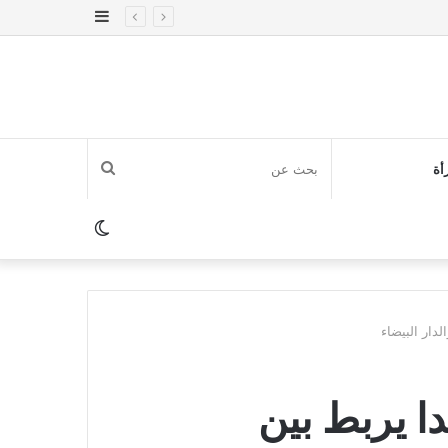
إضافة
عمود
جانبي
بحث
أة
عن
الوضع
المظلم
دار البيضاء
دا يربط بين