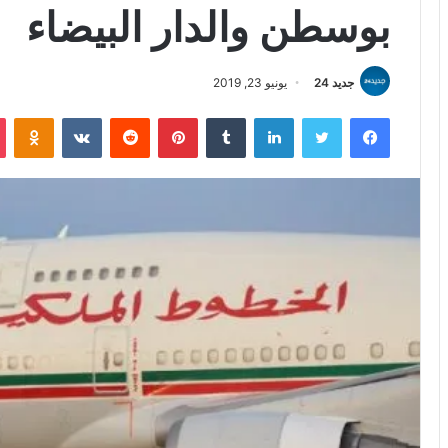
بوسطن والدار البيضاء
جديد 24
يونيو 23, 2019
فيسبوك
تويتر
لينكدإن
بينتيريست
iki