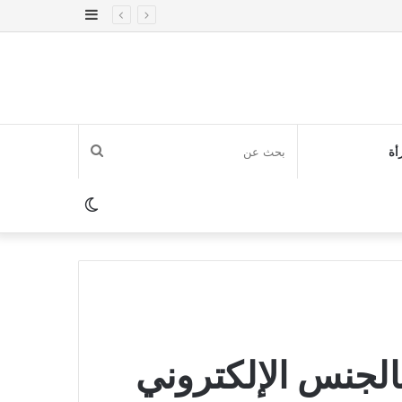
إضافة
عمود
جانبي
بحث
أة
عن
الوضع
المظلم