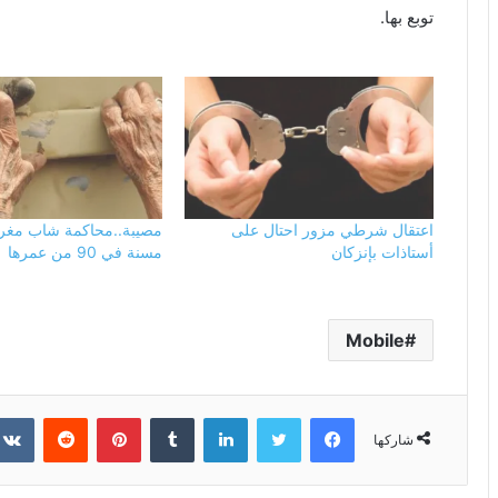
توبع بها.
اعتقال شرطي مزور احتال على
مصيبة..محاكمة شاب مغر
أستاذات بإنزكان
مسنة في 90 من عمرها
Mobile
فيسبوك
تويتر
لينكدإن
بينتيريست
شاركها