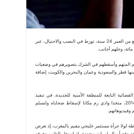
جرت، أمس (الثلاثاء)، بالجديدة أولى جلسات محاكمة مغربي يبلغ من العمر 24 سنة، تورط في النصب والاحتيال، عبر
من احتال عليهم المتهم وأسقطهم في الشرك بتصويرهم في وضعيات
يجية من ضمنها قطر والسعودية وعمان والبحرين والكويت، إضافة
ائية التابعة للمنطقة الأمنية للجديدة، في تنفيذ
عملياته الإجرامية التي استهدفت الأجانب، دون المغاربة منذ 2014، متخذا وادي زم مكانا لإسقاط ضحاياه ولتسلم
 وفيديوهاتهم.
ة لولا جرأة مستثمر خليجي مقيم بالمغرب، إذ تعرض
لفه دفع أموال لمرات متعددة، إذ استغل الظنين تخوفه