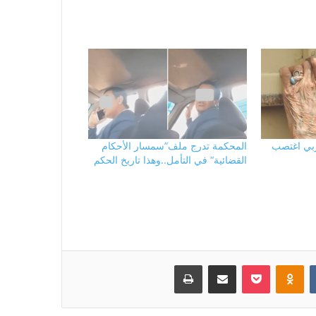
بي اغتصب
المحكمة تدرج ملف”سمسار الأحكام
القضائية“ في التأمل..وهذا تاريخ الحكم
بوكيت
Odnoklassniki
مشاركة عبر البريد
طباعة