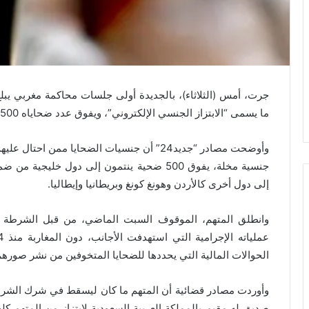
ما يسمى “الابتزاز الجنسي الإلكتروني”، ويفوق عدد ضحاياه 500 مائة، وجلهم أجانب.
وأوضحت مصادر “جديد24” أن جنسيات الضحايا م
جنسية مخلة، يفوق 500 ضحية ينتمون إلى دول خل
إلى دول أخرى كالأردن وهونغ كونغ وبريطانيا وإيطاليا.
وانطلق المتهم، الموقوف السبت الماضي، من قبل الشرطة القض
الحوالات المالية التي يحددها للضحايا المتخوفين من نشر صورهم
وأوردت مصادر قضائية أن المتهم ما كان ليسقط في شرك الشرط
صديق له مقيم بالمملكة العربية السعودية لابتزاز من المتهم ك