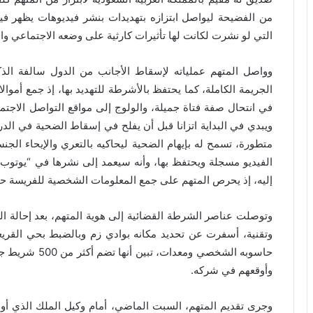
من الفضيحة ليواصل ابتزازه بتهديدات بنشر فيديوهات يظهر 
التي لو نشرت لكانت لها تأثيرات كارثية على وضعه الاجتماعي وا
وواصل المتهم عملياته لإسقاط الأجانب من الدول سالفة الذكر
في انتحال صفة فتاة جميلة، والولوج إلى مواقع التواصل الاجت
ويبدي في البداية اتزانا قبل أن يفلح في إسقاط الضحية في الد
متطورة، تسمح له بإيهام الضحية ليحاكيه بالتعري والإيحاء الج
الفيديو مسجلة ويحتفظ بها، وأنه سيعمد إلى نشرها في “يوتوب”
إليه، إذ يحرص المتهم على جمع المعلومات الشخصية للفريسة حتى 
وتوصلت عناصر الشرطة القضائية إلى هوية المتهم، بعد إحالة ال
وتقنية، أسفرت عن تحديد مكانه بوادي زم وبالضبط بحي القري
حاسوبه الشخصي و
وأوقعهم في شركه.
وجرى تقديم المتهم، السبت الماضي، أمام وكيل الملك الذي 