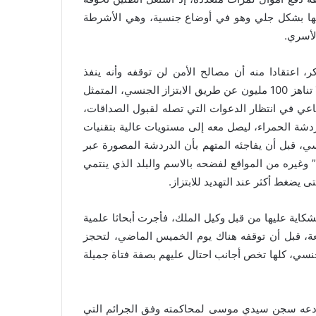
فيها بشكل جلي وهو في أوضاع جنسية، وهي الأشرطة
لأسري.
، اعتقادا منه أن مصالح الأمن لن توقفه وأنه ينفذ
الجريمة الكاملة، كما يحتفظ بالأشرطة للتهديد بها، إذ جمع أموالا تناهز 100 مليون عن طريق الابتزاز الجنسي، المتمثل
ماعي في انتظار الدعوات التي تصله لقبول الصداقات،
ردشة الحمراء، ليصل معه إلى مستويات عالية بتقنيات
نسي، قبل أن يفاجئه المتهم بأن الدردشة المصورة عبر
 وغيره من المواقع لفضحه بالاسم والبلد الذي ينتمي
يضغط أكثر عند التهديد للابتزاز.
شكاية عليها من قبل وكيل الملك، فأجرت أبحاثا علمية
عة، قبل أن توقفه هناك يوم الخميس الماضي، لتحجز
معدات، تبين أنها تضم أكثر من 500 شريط جنسي، كلها تخص أجانب احتال عليهم بصفة فتاة جميلة
أودعه سجن سيدي موسى لمحاكمته وفق الجرائم التي