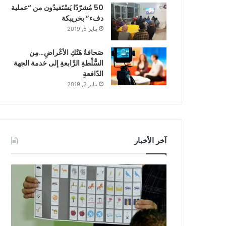
50 مُشرّدًا يَسْتَفيدُون من “عملية
دفء” بخريبكة
يناير 5, 2019
صَحافةُ هَتْكِ الأعْراضِ…مِن
السُّلْطةِ الرِّابعةِ إلى خدمة الجهة
الدّافعةِ
يناير 3, 2019
آخر الأخبار