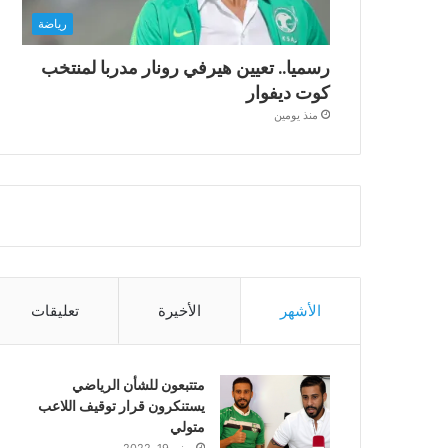
رياضة
رسميا.. تعيين هيرفي رونار مدربا لمنتخب
كوت ديفوار
منذ يومين
الأشهر
الأخيرة
تعليقات
متتبعون للشأن الرياضي
يستنكرون قرار توقيف اللاعب
متولي
يونيو 19, 2022