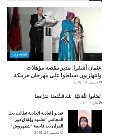
ثقافة وفن
عثمان أشقرا: مدير تنقصه مؤهلات
وانتهازيون تسلطوا على مهرجان خريبكة
ديسمبر 16, 2018
اَلصَّحْوَةُ الثَّقافيَّةُ…تلك السُّلطةُ المُزْعجةُ
يناير 3, 2019
فيديو | قيادية اتحادية تطالب بحل
المجالس العلمية وإغلاق دور
القرآن بعد فاجعة “شمهروش”
ديسمبر 24, 2018