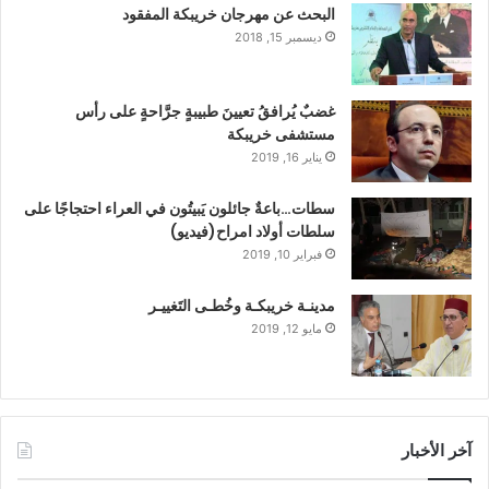
البحث عن مهرجان خريبكة المفقود
ديسمبر 15, 2018
غضبٌ يُرافقُ تعيينَ طبيبةٍ جرَّاحةٍ على رأس
مستشفى خريبكة
يناير 16, 2019
سطات…باعةٌ جائلون يَبيتُون في العراء احتجاجًا على
سلطات أولاد امراح(فيديو)
فبراير 10, 2019
مدينـة خريبكـة وخُطـى التَغييـر
مايو 12, 2019
آخر الأخبار