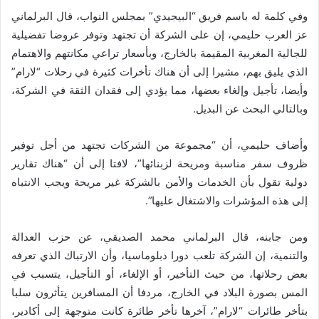
وفي كلمة له باسم فريق “البيجيدي” بمجلس النواب، قال البرلماني
عز العرب حليمي، إن على الشركة أن تجتهد وتوفر عروضا تفضيلية
للجالية المغربية المقيمة بالخارج، وبأسعار تراعي مكانتهم والاهتمام
الذي يليق بهم، مشيرا إلى أن هناك تأخرات كثيرة في رحلات “لارام”
وأيضا، تأجيل وإلغاء بعضها، مما يؤدي إلى فقدان الثقة في الشركة،
وبالتالي البحث عن البديل.
وأضاف حليمي، أن “مجموعة من الشركات تجتهد من أجل توفير
ظروف سفر مناسبة ومريحة لزبنائها”، لافتا إلى أن “هناك تقارير
دولية تقول بأن الخدمات والأمن بالشركة غير مريحة ويجب الانتباه
إلى هذه المؤشرات والاشتغال عليها”.
ومن جابنه، قال البرلماني محمد الصديقي، عن حزب العدالة
والتنمية، إن الشركة تلعب دورا دبلوماسيا، وأن الارتباك الذي تعرفه
بعض رحلاتها، من حيث التأخير، أو الإلغاء، أو التأجيل، يتسبب في
المس بصورة البلاد في الخارج، مردفا أن المسافرين يتأثرون سلبا
بتأخر طائرات “لارام”، آخرها تأخر طائرة كانت متوجهة إلى أكادير،