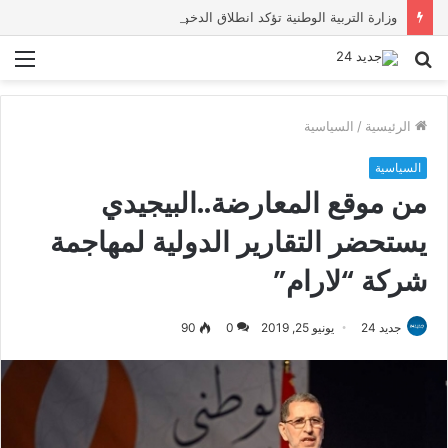
وزارة التربية الوطنية تؤكد انطلاق الدخول المدرسي 2026-2027 في موعده الرسمي
بحث
الق
عن
الرئيسية
/
السياسية
السياسية
من موقع المعارضة..البيجيدي
يستحضر التقارير الدولية لمهاجمة
شركة “لارام”
جديد 24
يونيو 25, 2019
0
90