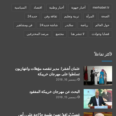
merhabet tr
أخبار جهوية
أخبار وطنية
اقتصاد
السياسية
الصحة
المرأة
تربية وتعليم
ثقافة وفن
جديد24
حول العالم
رياضة
سلايدر
شاشة جديد24
فن ومشاهير
قضايا وحوادث
لا تنشر هنا
مجتمع
مرصد المحترفين
لأكثر تفاعلاً
عثمان أشقرا: مدير تنقصه مؤهلات وانتهازيون
تسلطوا على مهرجان خريبكة
ديسمبر 16, 2018
البحث عن مهرجان خريبكة المفقود
ديسمبر 15, 2018
غضبٌ يُرافقُ تعيينَ طبيبةٍ جرَّاحةٍ على رأس