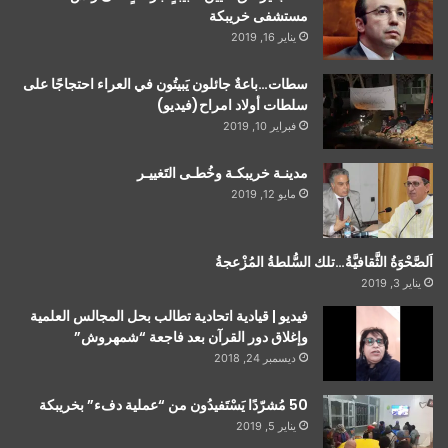
مستشفى خريبكة
يناير 16, 2019
سطات…باعةٌ جائلون يَبيتُون في العراء احتجاجًا على
سلطات أولاد امراح(فيديو)
فبراير 10, 2019
مدينـة خريبكـة وخُطـى التَغييـر
مايو 12, 2019
اَلصَّحْوَةُ الثَّقافيَّةُ…تلك السُّلطةُ المُزْعجةُ
يناير 3, 2019
فيديو | قيادية اتحادية تطالب بحل المجالس العلمية
وإغلاق دور القرآن بعد فاجعة “شمهروش”
ديسمبر 24, 2018
50 مُشرّدًا يَسْتَفيدُون من “عملية دفء” بخريبكة
يناير 5, 2019