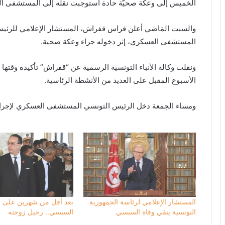
الخميس إلى وعكة صحيّة حادة استوجبت نقله إلى المستشفى ا
والسبت المَاضي أعلن فراس قفراش، المستشار الإعلامي للرئيس 
المستشفى العسكري، إثر دخوله جراء وعكة صحية.
ونقلت وكالة الأنباء التونسية الرسمية عن “قفراش” تأكيده وقته
الأسبوع المقبل على العديد من الأنشطة الرئاسية.
ومساء الجمعة دخل الرئيس التونسي المستشفى العسكري لإجراء 
المستشار الإعلامي لرئاسة الجمهورية
بعد أقل من شهرين على و
التونسية ينفي وفاة السبسي
السبسي.. رحيل زوجته