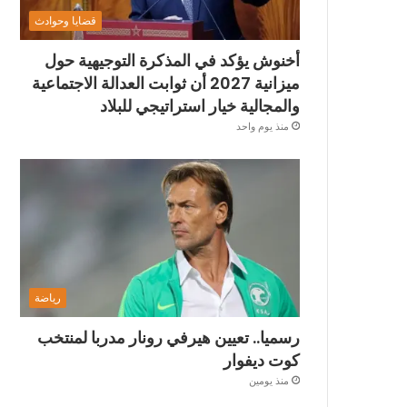
قضايا وحوادث
أخنوش يؤكد في المذكرة التوجيهية حول
ميزانية 2027 أن ثوابت العدالة الاجتماعية
والمجالية خيار استراتيجي للبلاد
منذ يوم واحد
رياضة
رسميا.. تعيين هيرفي رونار مدربا لمنتخب
كوت ديفوار
منذ يومين