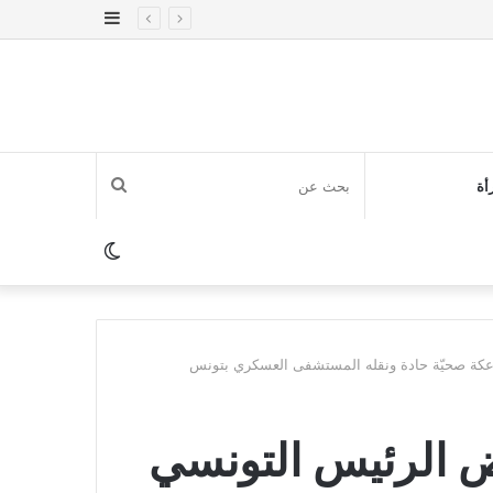
إضافة
عمود
جانبي
بحث
أة
عن
الوضع
المظلم
عكة صحيّة حادة ونقله المستشفى العسكري بتونس
ض الرئيس التونسي