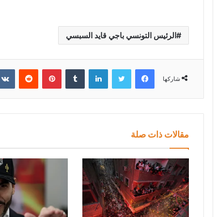
الرئيس التونسي باجي قايد السبسي
فيسبوك
تويتر
لينكدإن
بينتيريست
شاركها
مقالات ذات صلة