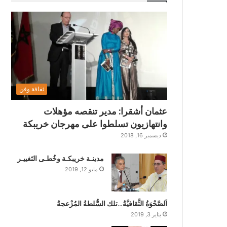
ثقافة وفن
عثمان أشقرا: مدير تنقصه مؤهلات
وانتهازيون تسلطوا على مهرجان خريبكة
ديسمبر 16, 2018
مدينـة خريبكـة وخُطـى التَغييـر
مايو 12, 2019
اَلصَّحْوَةُ الثَّقافيَّةُ…تلك السُّلطةُ المُزْعجةُ
يناير 3, 2019