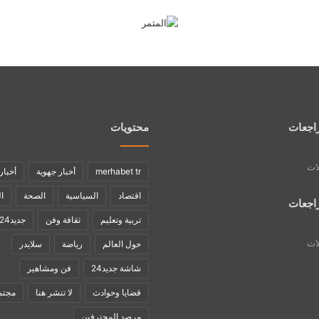
اجعات
محتويات
لات
merhabet tr
أخبار جهوية
أخبار
اقتصاد
السياسية
الصحة
ا
اجعات
تربية وتعليم
ثقافة وفن
جديد24
لات
حول العالم
رياضة
سلايدر
شاشة جديد24
فن ومشاهير
قضايا وحوادث
لا تنشر هنا
مجتم
مرصد المحترفين