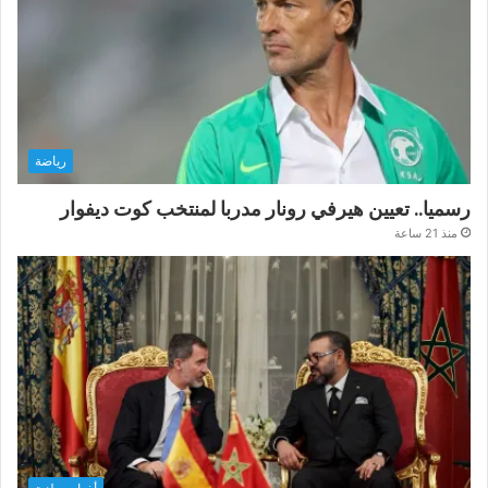
رياضة
رسميا.. تعيين هيرفي رونار مدربا لمنتخب كوت ديفوار
منذ 21 ساعة