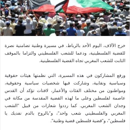
خرج الآلاف، اليوم الأحد بالرباط، في مسيرة وطنية تضامنية نصرة
للقضية الفلسطينية، ودعما للشعب الفلسطيني والتزاما بالموقف
الثابت للشعب المغربي تجاه القضية الفلسطينية.
ورفع المشاركون في هذه المسيرة، التي نظمتها هيئات حقوقية
وسياسية ونقابية، وشاركت فيها شخصيات سياسية وحقوقية،
ومواطنون من مختلف الفئات والأعمار، لافتات تؤكد أن القدس
عاصمة لفلسطين وعلى ما لهذه القضية المقدسة من مكانة في
وجدان الشعب المغربي. كما رددوا شعارات من قبيل “الشعب
المغربي والفلسطيني شعب واحد”، و”بالروح بالدم نفديك يا
فلسطين”، و”قضية فلسطين قضية وطنية”.