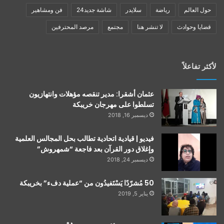
حول العالم
رياضة
سلايدر
شاشة جديد24
فن ومشاهير
قضايا وحوادث
لا تنشر هنا
مجتمع
مرصد المحترفين
لأكثر تفاعلاً
عثمان أشقرا: مدير تنقصه مؤهلات وانتهازيون
تسلطوا على مهرجان خريبكة
ديسمبر 16, 2018
فيديو | قيادية اتحادية تطالب بحل المجالس العلمية
وإغلاق دور القرآن بعد فاجعة “شمهروش”
ديسمبر 24, 2018
50 مُشرّدًا يَسْتَفيدُون من “عملية دفء” بخريبكة
يناير 5, 2019