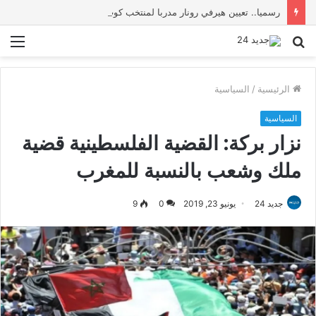
رسميا.. تعيين هيرفي رونار مدربا لمنتخب كوت ديفوار
بحث
الق
عن
الرئيسية
/
السياسية
السياسية
نزار بركة: القضية الفلسطينية قضية
ملك وشعب بالنسبة للمغرب
جديد 24
يونيو 23, 2019
0
9