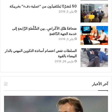
50 مُشرّدًا يَسْتَفيدُون من “عملية دفء” بخريبكة
يناير 5, 2019
صَحافةُ هَتْكِ الأعْراضِ…مِن السُّلْطةِ الرِّابعةِ إلى
خدمة الجهة الدّافعةِ
يناير 3, 2019
السلطات تفض اعتصام أساتذة التكوين المهني بالدار
البيضاء بالقوة
مارس 26, 2019
آخر الأخبار