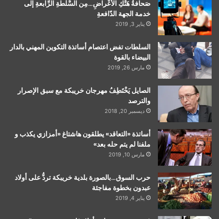
صَحافةُ هَتْكِ الأعْراضِ…مِن السُّلْطةِ الرِّابعةِ إلى
خدمة الجهة الدّافعةِ
يناير 3, 2019
السلطات تفض اعتصام أساتذة التكوين المهني بالدار
البيضاء بالقوة
مارس 26, 2019
الصايل يَخْتَطِفُ مهرجان خريبكة مع سبق الإصرار
والترصد
ديسمبر 20, 2018
أساتذة «التعاقد» يطلقون هاشتاغ «أمزازي يكذب و
ملفنا لم يتم حله بعد»
مارس 10, 2019
حرب السوق…بالصورة بلدية خريبكة تردُّ على أولاد
عبدون بخطوة مفاجئة
يناير 4, 2019