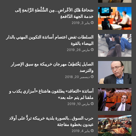
صَحافةُ هَتْكِ الأعْراضِ…مِن السُّلْطةِ الرِّابعةِ إلى
خدمة الجهة الدّافعةِ
يناير 3, 2019
السلطات تفض اعتصام أساتذة التكوين المهني بالدار
البيضاء بالقوة
مارس 26, 2019
الصايل يَخْتَطِفُ مهرجان خريبكة مع سبق الإصرار
والترصد
ديسمبر 20, 2018
أساتذة «التعاقد» يطلقون هاشتاغ «أمزازي يكذب و
ملفنا لم يتم حله بعد»
مارس 10, 2019
حرب السوق…بالصورة بلدية خريبكة تردُّ على أولاد
عبدون بخطوة مفاجئة
يناير 4, 2019