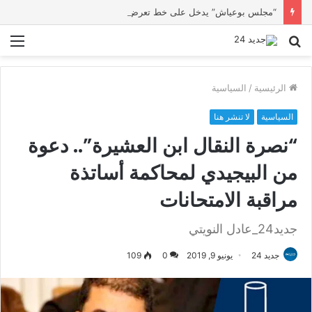
“مجلس بوعياش” يدخل على خط تعرض شاب لتهديد من فرد القوات العمومية
بحث
الق
عن
الرئيسية
/
السياسية
السياسية
لا تنشر هنا
“نصرة النقال ابن العشيرة”.. دعوة
من البيجيدي لمحاكمة أساتذة
مراقبة الامتحانات
جديد24_عادل النويتي
جديد 24
يونيو 9, 2019
0
109