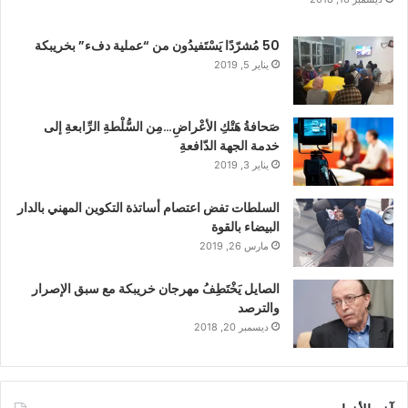
50 مُشرّدًا يَسْتَفيدُون من “عملية دفء” بخريبكة
يناير 5, 2019
صَحافةُ هَتْكِ الأعْراضِ…مِن السُّلْطةِ الرِّابعةِ إلى
خدمة الجهة الدّافعةِ
يناير 3, 2019
السلطات تفض اعتصام أساتذة التكوين المهني بالدار
البيضاء بالقوة
مارس 26, 2019
الصايل يَخْتَطِفُ مهرجان خريبكة مع سبق الإصرار
والترصد
ديسمبر 20, 2018