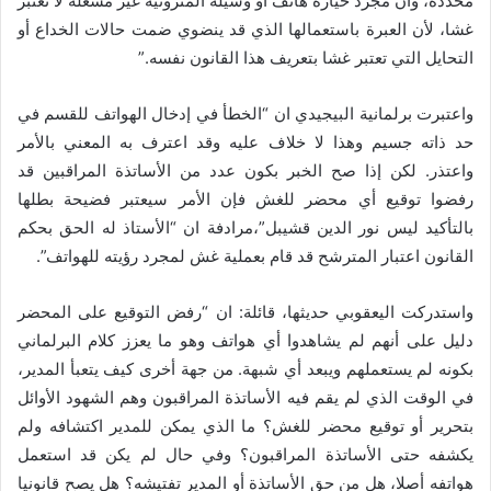
‬التحايل‭ ‬التي‭ ‬تعتبر‭ ‬غشا‭ ‬بتعريف‭ ‬هذا‭ ‬القانون‭ ‬نفسه‭.‬”
واعتبرت برلمانية البيجيدي ان “الخطأ في إدخال الهواتف للقسم في
حد ذاته جسيم وهذا لا خلاف عليه وقد اعترف به المعني بالأمر
واعتذر. لكن إذا صح الخبر بكون عدد من الأساتذة المراقبين قد
رفضوا توقيع أي محضر للغش فإن الأمر سيعتبر فضيحة بطلها
بالتأكيد ليس نور الدين قشيبل”،مرادفة ان “الأستاذ له الحق بحكم
القانون اعتبار المترشح قد قام بعملية غش لمجرد رؤيته للهواتف”.
واستدركت اليعقوبي حديثها، قائلة: ان “رفض التوقيع على المحضر
دليل على أنهم لم يشاهدوا أي هواتف وهو ما يعزز كلام البرلماني
بكونه لم يستعملهم ويبعد أي شبهة. من جهة أخرى كيف يتعبأ المدير،
في الوقت الذي لم يقم فيه الأساتذة المراقبون وهم الشهود الأوائل
بتحرير أو توقيع محضر للغش؟ ما الذي يمكن للمدير اكتشافه ولم
يكشفه حتى الأساتذة المراقبون؟ وفي حال لم يكن قد استعمل
هواتفه أصلا، هل من حق الأساتذة أو المدير تفتيشه؟ هل يصح قانونيا