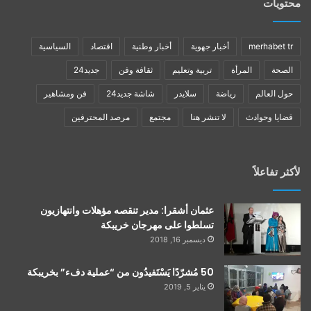
محتويات
merhabet tr
أخبار جهوية
أخبار وطنية
اقتصاد
السياسية
الصحة
المرأة
تربية وتعليم
ثقافة وفن
جديد24
حول العالم
رياضة
سلايدر
شاشة جديد24
فن ومشاهير
قضايا وحوادث
لا تنشر هنا
مجتمع
مرصد المحترفين
لأكثر تفاعلاً
عثمان أشقرا: مدير تنقصه مؤهلات وانتهازيون
تسلطوا على مهرجان خريبكة
ديسمبر 16, 2018
50 مُشرّدًا يَسْتَفيدُون من “عملية دفء” بخريبكة
يناير 5, 2019