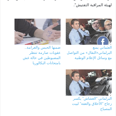
لهيئة المراقبة التفتيش”.
العثماني يمنع
ضمنها الحبس والغرامة..
البرلماني«النقال» من التواصل
عقوبات صارمة تنتظر
مع وسائل الإعلام الوطنية
المضبوطين في حالة غش
بامتحانات البكالوريا
البرلماني “الغشاش” يكسر
زجاج “الأخلاق والعفة” لبيت
المصباح