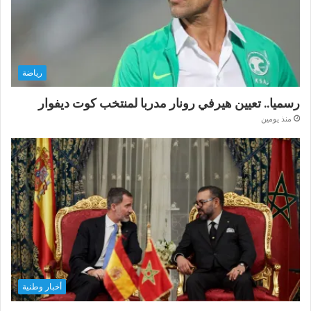
رياضة
رسميا.. تعيين هيرفي رونار مدربا لمنتخب كوت ديفوار
منذ يومين
أخبار وطنية