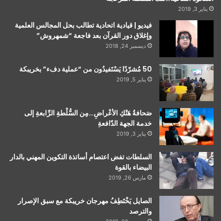
يناير 3, 2019
فيديو | قيادية اتحادية تطالب بحل المجالس العلمية
وإغلاق دور القرآن بعد فاجعة “شمهروش”
ديسمبر 24, 2018
50 مُشرّدًا يَسْتَفيدُون من “عملية دفء” بخريبكة
يناير 5, 2019
صَحافةُ هَتْكِ الأعْراضِ…مِن السُّلْطةِ الرِّابعةِ إلى
خدمة الجهة الدّافعةِ
يناير 3, 2019
السلطات تفض اعتصام أساتذة التكوين المهني بالدار
البيضاء بالقوة
مارس 26, 2019
الصايل يَخْتَطِفُ مهرجان خريبكة مع سبق الإصرار
والترصد