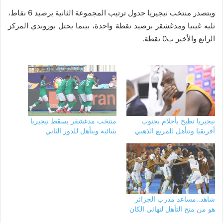
ويتصدر منتخب نيجيريا جدول ترتيب المجموعة الثانية برصيد 6 نقاط،
تليه غينيا ومدغشقر برصيد نقطة واحدة، بينما يحتل بوروندي المركز
الرابع والأخير ب0 نقطة.
نيجيريا تطيح بأحلام بجنوب
منتخب مدغشقر يسقط نيجيريا
أفريقيا وتتأهل للمربع الذهبي
بثنائية ويتأهل للدور الثاني
شاهد..مساعد مدرب الجزائر
هو من منح التأهل لنهائي الكان