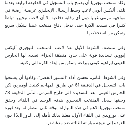
وكاد منتخب نيجيريا أن يفتتح باب التسجيل في الدقيقة الرابعة بعدما
تلقى أليكس أيوبي لاعب وسط أرسنال الإنجليزي عرضية أرضية في
مواجهة مرمى غينيا دون أي رقابة دفاعية إلا أن لاعب نيجيريا تباطأ
كثيرا في تسديد الكرة حتى تدخل دفاع منتخب غينيا بشكل سريع
وتمكن من استخلاصها.
وفي منتصف الشوط الأول نفذ لاعب المنتخب النيجيري أليكس
إيووبي تسديدة قوية على حدود منطقة الجزاء، تصدى لها الحارس
الغيني إبراهيم كوني ببراعة وتمكن من إبعاد الكرة إلى ركنية.
وفي الشوط الثاني، تحسن أداء “النسور الخضر”، وكادوا أن يفتتحوا
باب التسجيل في الدقيقة 61 عن طريق المهاجم كينيث أوميريو، لكن
الحارس الغيني ابعد التسديدة إلى خارج المرمى، لتأتي الدقيقة 73
وحينها سجل المنتخب النيجيري هدفه الوحيد في اللقاء. وحقق
منتخب نيجيريا الأهم في هذه المباراة موقعا ثاني انتصار له، بعد فوزه
على بوروندي في اللقاء الأول، معلنا بذلك تأهله إلى الدور ال16 دون
العودة إلى نتيجة مباراته الثالثة ضد مدغشقر.