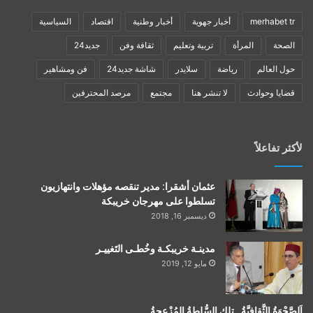
merhabet tr
أخبار جهوية
أخبار وطنية
اقتصاد
السياسية
الصحة
المرأة
تربية وتعليم
ثقافة وفن
جديد24
حول العالم
رياضة
سلايدر
شاشة جديد24
فن ومشاهير
قضايا وحوادث
لا تنشر هنا
مجتمع
مرصد المحترفين
لأكثر تفاعلاً
عثمان أشقرا: مدير تنقصه مؤهلات وانتهازيون
تسلطوا على مهرجان خريبكة
ديسمبر 16, 2018
مدينـة خريبكـة وخُطـى التَغييـر
مايو 12, 2019
اَلصَّحْوَةُ الثَّقافيَّةُ…تلك السُّلطةُ المُزْعجةُ