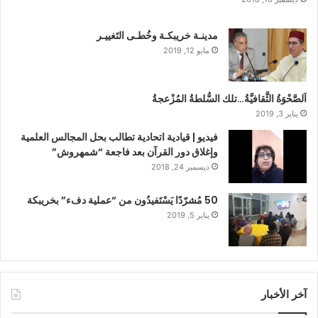
مدينـة خريبكـة وخُطـى التَغييـر
مايو 12, 2019
اَلصَّحْوَةُ الثَّقافيَّةُ…تلك السُّلطةُ المُزْعجةُ
يناير 3, 2019
فيديو | قيادية اتحادية تطالب بحل المجالس العلمية
وإغلاق دور القرآن بعد فاجعة “شمهروش”
ديسمبر 24, 2018
50 مُشرّدًا يَسْتَفيدُون من “عملية دفء” بخريبكة
يناير 5, 2019
آخر الأخبار