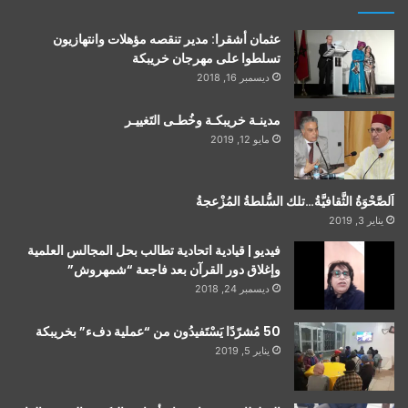
عثمان أشقرا: مدير تنقصه مؤهلات وانتهازيون
تسلطوا على مهرجان خريبكة
ديسمبر 16, 2018
مدينـة خريبكـة وخُطـى التَغييـر
مايو 12, 2019
اَلصَّحْوَةُ الثَّقافيَّةُ…تلك السُّلطةُ المُزْعجةُ
يناير 3, 2019
فيديو | قيادية اتحادية تطالب بحل المجالس العلمية
وإغلاق دور القرآن بعد فاجعة “شمهروش”
ديسمبر 24, 2018
50 مُشرّدًا يَسْتَفيدُون من “عملية دفء” بخريبكة
يناير 5, 2019