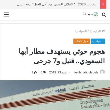
انتخابات 2026.. “الائتلاف المدني من أجل الجبل” يرفع عشرة مطالب أمام الأحزاب لإنصاف المناطق الجبلية
بحث
الق
عن
الرئيسية
/
السياسية
السياسية
حول العالم
هجوم حوثي يستهدف مطار أبها
السعودي.. قتيل و7 جرحى
bachir aboulaoula
يونيو 23, 2019
0
8