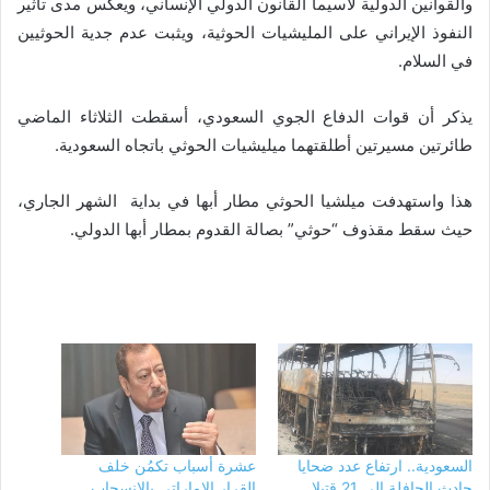
والقوانين الدولية لاسيما القانون الدولي الإنساني، ويعكس مدى تأثير
النفوذ الإيراني على المليشيات الحوثية، ويثبت عدم جدية الحوثيين
في السلام.
يذكر أن قوات الدفاع الجوي السعودي، أسقطت الثلاثاء الماضي
طائرتين مسيرتين أطلقتهما ميليشيات الحوثي باتجاه السعودية.
هذا واستهدفت ميلشيا الحوثي مطار أبها في بداية الشهر الجاري،
حيث سقط مقذوف “حوثي” بصالة القدوم بمطار أبها الدولي.
السعودية.. ارتفاع عدد ضحايا
عشرة أسباب تكمُن خلف
حادث الحافلة إلى 21 قتيلا
القرار الإماراتي بالانسحاب