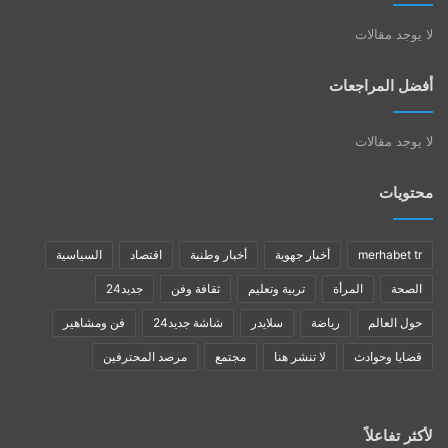
لا يوجد مقالات
أفضل المراجعات
لا يوجد مقالات
محتويات
merhabet tr
أخبار جهوية
أخبار وطنية
اقتصاد
السياسية
الصحة
المرأة
تربية وتعليم
ثقافة وفن
جديد24
حول العالم
رياضة
سلايدر
شاشة جديد24
فن ومشاهير
قضايا وحوادث
لا تنشر هنا
مجتمع
مرصد المحترفين
لأكثر تفاعلاً