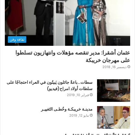
ثقافة وفن
عثمان أشقرا: مدير تنقصه مؤهلات وانتهازيون تسلطوا
على مهرجان خريبكة
ديسمبر 16, 2018
سطات…باعةٌ جائلون يَبيتُون في العراء احتجاجًا على
سلطات أولاد امراح(فيديو)
فبراير 10, 2019
مدينـة خريبكـة وخُطـى التَغييـر
مايو 12, 2019