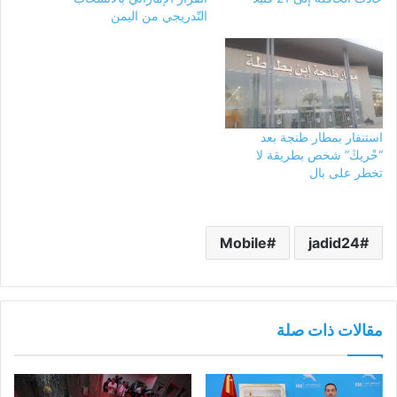
التّدريجي من اليمن
استنفار بمطار طنجة بعد
“حْريڭ” شخص بطريقة لا
تخطر على بال
Mobile
jadid24
مقالات ذات صلة