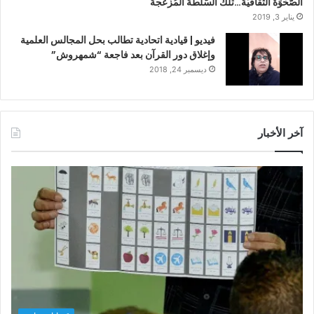
اَلصَّحْوَةُ الثَّقافيَّةُ…تلك السُّلطةُ المُزْعجةُ
يناير 3, 2019
فيديو | قيادية اتحادية تطالب بحل المجالس العلمية
وإغلاق دور القرآن بعد فاجعة “شمهروش”
ديسمبر 24, 2018
آخر الأخبار