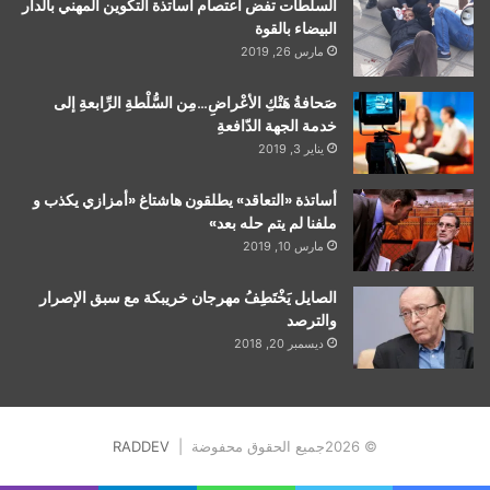
السلطات تفض اعتصام أساتذة التكوين المهني بالدار
البيضاء بالقوة
مارس 26, 2019
صَحافةُ هَتْكِ الأعْراضِ…مِن السُّلْطةِ الرِّابعةِ إلى
خدمة الجهة الدّافعةِ
يناير 3, 2019
أساتذة «التعاقد» يطلقون هاشتاغ «أمزازي يكذب و
ملفنا لم يتم حله بعد»
مارس 10, 2019
الصايل يَخْتَطِفُ مهرجان خريبكة مع سبق الإصرار
والترصد
ديسمبر 20, 2018
© 2026جميع الحقوق محفوضة |
RADDEV